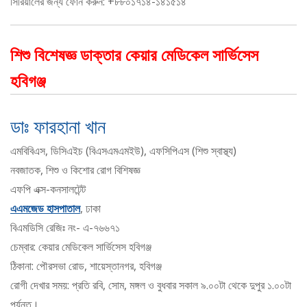
সিরিয়ালের জন্য ফোন করুন: +৮৮০১৭১৪-১৪১৫১৪
শিশু বিশেষজ্ঞ ডাক্তার কেয়ার মেডিকেল সার্ভিসেস
হবিগঞ্জ
ডাঃ ফারহানা খান
এমবিবিএস, ডিসিএইচ (বিএসএমএমইউ), এফসিপিএস (শিশু স্বাস্থ্য)
নবজাতক, শিশু ও কিশোর রোগ বিশিষজ্ঞ
এফপি এক্স-কনসালটেন্ট
এএমজেড হাসপাতাল
, ঢাকা
বিএমডিসি রেজিঃ নং- এ-৭৬৬৭১
চেম্বার: কেয়ার মেডিকেল সার্ভিসেস হবিগঞ্জ
ঠিকানা: পৌরসভা রোড, শায়েস্তানগর, হবিগঞ্জ
রোগী দেখার সময়: প্রতি রবি, সোম, মঙ্গল ও বুধবার সকাল ৯.০০টা থেকে দুপুর ১.০০টা
পর্যন্ত।