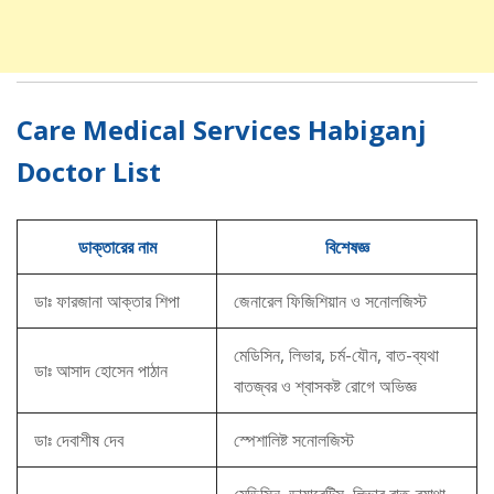
Care Medical Services Habiganj
Doctor List
ডাক্তারের নাম
বিশেষজ্ঞ
ডাঃ ফারজানা আক্তার শিপা
জেনারেল ফিজিশিয়ান ও সনোলজিস্ট
মেডিসিন, লিভার, চর্ম-যৌন, বাত-ব্যথা
ডাঃ আসাদ হোসেন পাঠান
বাতজ্বর ও শ্বাসকষ্ট রোগে অভিজ্ঞ
ডাঃ দেবাশীষ দেব
স্পেশালিষ্ট সনোলজিস্ট