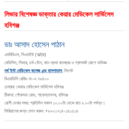
লিভার বিশেষজ্ঞ ডাক্তার কেয়ার মেডিকেল সার্ভিসেস
হবিগঞ্জ
ডাঃ আসাদ হোসেন পাঠান
এমবিবিএস, সিএমইউ (আল্ট্রা)
মেডিসিন, লিভার, চর্ম-যৌন, বাত-ব্যথা বাতজ্বর ও শ্বাসকষ্ট রোগে অভিজ্ঞ
নর্থ ইস্ট মেডিকেল কলেজ এন্ড হাসপাতাল
, সিলেট
বিএমডিসি রেজিঃ নং-এ ৭৯৪০০
চেম্বার: কেয়ার মেডিকেল সার্ভিসেস হবিগঞ্জ
ঠিকানা: পৌরসভা রোড, শায়েস্তানগর, হবিগঞ্জ
রোগী দেখার সময়: প্রতিদিন সকাল ১০.০০টা থেকে রাত ৮.০০টা পর্যন্ত।
সিরিয়ালের জন্য ফোন করুন: +৮৮০১৭১৪-১৪১৫১৪