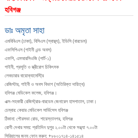
হবিগঞ্জ
ডাঃ অমৃতা সাহা
এমবিবিএস (ঢাকা), বিসিএস (স্বাস্থ্য), ইডিসি (বারডেম)
এফসিপিএস (গাইনী এন্ড অবস)
এফপি, এমআরসিওজি (পার্ট-১)
গাইনী, প্রসূতি ও স্ত্রীরোগ চিকিৎসক
লেকচারার বায়োক্যামেস্ট্রি
রেজিস্টার, গাইনী ও অবস বিভাগ (অতিরিক্ত দায়িত্ব)
হবিগঞ্জ মেডিকেল কলেজ, হবিগঞ্জ।
এক্স-সহকারী রেজিস্ট্রার-বারডেম জেনারেল হাসপাতাল, ঢাকা।
চেম্বার: কেয়ার মেডিকেল সার্ভিসেস হবিগঞ্জ
ঠিকানা: পৌরসভা রোড, শায়েস্তানগর, হবিগঞ্জ
রোগী দেখার সময়: প্রতিদিন দুপুর ২.০০টা থেকে সন্ধ্যা ৭.০০টা
সিরিয়ালের জন্য ফোন করুন: +৮৮০১৭১৪-১৪১৫১৪