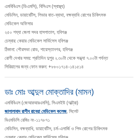
এমবিবিএস (ডিএমসি), বিসিএস (স্বাস্থ্য)
মেডিসিন, ডায়াবেটিস, লিভার বাত-ব্যাথা, বক্ষব্যাধি রোগের চিকিৎসক
মেডিকেল অফিসার
২৫০ শয্যা জেলা সদর হাসপাতাল, হবিগঞ্জ
চেম্বার: কেয়ার মেডিকেল সার্ভিসেস হবিগঞ্জ
ঠিকানা: পৌরসভা রোড, শায়েস্তানগর, হবিগঞ্জ
রোগী দেখার সময়: প্রতিদিন দুপুর ২.৩০টা থেকে সন্ধ্যা ৭.০০টা পর্যন্ত
সিরিয়ালের জন্য ফোন করুন: +৮৮০১৭১৪-১৪১৫১৪
ডাঃ মোঃ আব্দুল মোক্তাদির (মামন)
এমবিবিএস (জেআরআরএমসি), সিএমইউ (আল্ট্রা)
জালালাবাদ রাগীব রাবেয়া মেডিকেল কলেজ
, সিলেট
বিএমডিসি রেজিঃ নং-১১৭৮৭১
মেডিসিন, বক্ষব্যাধি, ডায়াবেটিস, চর্ম-এলার্জি ও শিশু রোগের চিকিৎসক
চেম্বার: কেয়ার মেডিকেল সার্ভিসেস হবিগঞ্জ