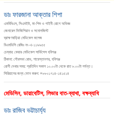
ডাঃ ফারজানা আক্তার শিপা
এমবিবিএস, সিএমইউ, মা-শিশু ও গাইনী রোগে অভিজ্ঞ
জেনারেল ফিজিশিয়ান ও সনোলজিস্ট
ব্রাহ্মণবাড়িয়া মেডিকেল কলেজ
বিএমডিসি রেজিঃ নং-এ-১১৯৯৫৫
চেম্বার: কেয়ার মেডিকেল সার্ভিসেস হবিগঞ্জ
ঠিকানা: পৌরসভা রোড, শায়েস্তানগর, হবিগঞ্জ
রোগী দেখার সময়: প্রতিদিন সকাল ১০.০০টা থেকে রাত ৮.০০টা পর্যন্ত।
সিরিয়ালের জন্য ফোন করুন: +৮৮০১৭১৪-১৪১৫১৪
মেডিসিন, ডায়াবেটিস, লিভার বাত-ব্যাথা, বক্ষব্যাধি
ডাঃ রাজিব ভট্টাচার্য্য