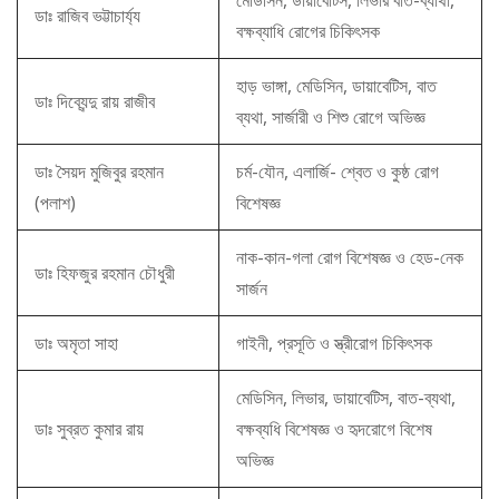
মেডিসিন, ডায়াবেটিস, লিভার বাত-ব্যাথা,
ডাঃ রাজিব ভট্টাচার্য্য
বক্ষব্যাধি রোগের চিকিৎসক
হাড় ভাঙ্গা, মেডিসিন, ডায়াবেটিস, বাত
ডাঃ দিব্যেন্দু রায় রাজীব
ব্যথা, সার্জারী ও শিশু রোগে অভিজ্ঞ
ডাঃ সৈয়দ মুজিবুর রহমান
চর্ম-যৌন, এলার্জি- শ্বেত ও কুষ্ঠ রোগ
(পলাশ)
বিশেষজ্ঞ
নাক-কান-গলা রোগ বিশেষজ্ঞ ও হেড-নেক
ডাঃ হিফজুর রহমান চৌধুরী
সার্জন
ডাঃ অমৃতা সাহা
গাইনী, প্রসূতি ও স্ত্রীরোগ চিকিৎসক
মেডিসিন, লিভার, ডায়াবেটিস, বাত-ব্যথা,
ডাঃ সুব্রত কুমার রায়
বক্ষব্যধি বিশেষজ্ঞ ও হৃদরোগে বিশেষ
অভিজ্ঞ