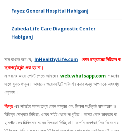
Fayez General Hospital Habiganj
Zubeda Life Care Diagnostic Center
Habiganj
মনে রাখতে হবে যে,
InHealthyLife.com
কোন ডাক্তারের সিরিয়াল বা
অ্যাপয়েন্টমেন্ট দেয়া হয় না।
এ ধরনের আরো পোস্ট পেতে আমাদের
web.whatsapp.com
গ্রুপের
সাথে যুক্ত থাকুন। আমাদের ওয়েবসাইটে পরিদর্শন করার জন্য আপনাকে অসংখ্য
ধন্যবাদ।
বিঃদ্রঃ
এই সাইটের সকল তথ্য ফোন নাম্বার এবং ঠিকানা সংশ্লিষ্ঠ হাসপাতাল ও
বিভিন্ন সোশ্যাল মিডিয়া, ওয়েব সাইট থেকে সংগৃহিত। আমরা কোন ডাক্তার বা
হাসপাতালের চিকিৎসার মানের নিশ্চয়তা দিচ্ছি না। আপনি অবশ্যই নিজ বিবেচনায়
চিকিৎসক নির্বাচন করবেন এবং চিকিৎসা সংক্রান্ত কোন দ্বায়-দ্বায়িত্ব এই ওয়েব