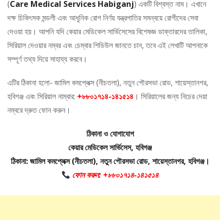
(
Care Medical Services Habiganj
) একটি বিশ্বস্ত নাম। এখানে
দক্ষ চিকিৎসক মন্ডলী এবং আধুনিক রোগ নির্ণয় যন্ত্রপাতির সমন্বয়ে রোগীদের সেবা
দেওয়া হয়। আপনি যদি কেয়ার মেডিকেল সার্ভিসেসের বিশেষজ্ঞ ডাক্তারদের তালিকা,
সিরিয়াল দেওয়ার নম্বর এবং চেম্বার শিডিউল জানতে চান, তবে এই লেখাটি আপনাকে
সম্পূর্ণ তথ্য দিয়ে সাহায্য করবে।
এটির ঠিকানা হলো- জামিল কমপ্লেক্স (নীচতলা), নতুন পৌরসভা রোড, শায়েস্তানগর,
হবিগঞ্জ এবং সিরিয়াল নাম্বার:
+৮৮০১৭১৪-১৪১৫১৪
। সিরিয়ালের জন্য নিচের দেয়া
নম্বরে দ্রুত ফোন করুন।
ঠিকানা ও যোগাযোগ
কেয়ার মেডিকেল সার্ভিসেস, হবিগঞ্জ
ঠিকানা: জামিল কমপ্লেক্স (নীচতলা), নতুন পৌরসভা রোড, শায়েস্তানগর, হবিগঞ্জ।
ফোন করুন: +৮৮০১৭১৪-১৪১৫১৪