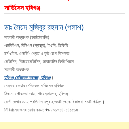
সার্ভিসেস হবিগঞ্জ
ডাঃ সৈয়দ মুজিবুর রহমান (পলাশ)
সহকারী অধ্যাপক (ডার্মাটোলজি)
এমবিবিএস, বিসিএস (স্বাস্থ্য), ইওসি, ডিডিভি
চর্ম-যৌন, এলার্জি- শ্বেত ও কুষ্ঠ রোগ বিশেষজ্ঞ
মেডিসিন, নিউরোমেডিসিন, ডায়াবেটিস ফিজিশিয়ান
সহকারী অধ্যাপক
হবিগঞ্জ মেডিকেল কলেজ, হবিগঞ্জ
।
চেম্বার: কেয়ার মেডিকেল সার্ভিসেস হবিগঞ্জ
ঠিকানা: পৌরসভা রোড, শায়েস্তানগর, হবিগঞ্জ
রোগী দেখার সময়: প্রতিদিন দুপুর ২.৩০টা থেকে বিকাল ৪.০০টা পর্যন্ত।
সিরিয়ালের জন্য ফোন করুন: +৮৮০১৭১৪-১৪১৫১৪