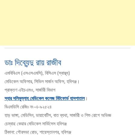
ডাঃ দিব্যেন্দু রায় রাজীব
এমবিবিএস (এসএসএমসি), বিসিএস (স্বাস্থ্য)
মেডিকেল অফিসার, সিভিল সার্জন অফিস, হবিগঞ্জ।
প্রাক্তণ এইচএমও, সার্জারী বিভাগ
স্যার সলিমুল্লাহ মেডিকেল কলেজ মিটফোর্ড হাসপাতাল
।
বিএমডিসি রেজিঃ নং-এ-৯২৫২৪
হাড় ভাঙ্গা, মেডিসিন, ডায়াবেটিস, বাত ব্যথা, সার্জারী ও শিশু রোগে অভিজ্ঞ
চেম্বার: কেয়ার মেডিকেল সার্ভিসেস হবিগঞ্জ
ঠিকানা: পৌরসভা রোড, শায়েস্তানগর, হবিগঞ্জ