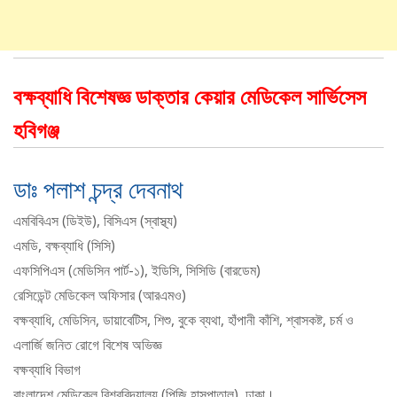
বক্ষব্যাধি বিশেষজ্ঞ ডাক্তার কেয়ার মেডিকেল সার্ভিসেস
হবিগঞ্জ
ডাঃ পলাশ চন্দ্র দেবনাথ
এমবিবিএস (ডিইউ), বিসিএস (স্বাস্থ্য)
এমডি, বক্ষব্যাধি (সিসি)
এফসিপিএস (মেডিসিন পার্ট-১), ইডিসি, সিসিডি (বারডেম)
রেসিডেন্ট মেডিকেল অফিসার (আরএমও)
বক্ষব্যাধি, মেডিসিন, ডায়াবেটিস, শিশু, বুকে ব্যথা, হাঁপানী কাঁশি, শ্বাসকষ্ট, চর্ম ও
এলার্জি জনিত রোগে বিশেষ অভিজ্ঞ
বক্ষব্যাধি বিভাগ
বাংলাদেশ মেডিকেল বিশ্ববিদ্যালয় (পিজি হাসপাতাল), ঢাকা।