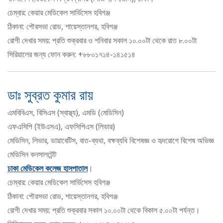
চেম্বার: কেয়ার মেডিকেল সার্ভিসেস হবিগঞ্জ
ঠিকানা: পৌরসভা রোড, শায়েস্তানগর, হবিগঞ্জ
রোগী দেখার সময়: প্রতি শুক্রবার ও শনিবার সকাল ১০.০০টা থেকে রাত ৮.০০টা
সিরিয়ালের জন্য ফোন করুন: +৮৮০১৭১৪-১৪১৫১৪
ডাঃ সুব্রত কুমার রায়
এমবিবিএস, বিসিএস (স্বাস্থ্য), এমডি (মেডিসিন)
এফএসিপি (ইউএসএ), এফসিপিএস (লিভার)
মেডিসিন, লিভার, ডায়াবেটিস, বাত-ব্যথা, বক্ষব্যধি বিশেষজ্ঞ ও হৃদরোগে বিশেষ অভিজ্ঞ
মেডিসিন কনসালটেন্ট
ঢাকা মেডিকেল কলেজ হাসপাতাল
।
চেম্বার: কেয়ার মেডিকেল সার্ভিসেস হবিগঞ্জ
ঠিকানা: পৌরসভা রোড, শায়েস্তানগর, হবিগঞ্জ
রোগী দেখার সময়: প্রতি শুক্রবার সকাল ১০.০০টা থেকে বিকাল ৫.০০টা পর্যন্ত।