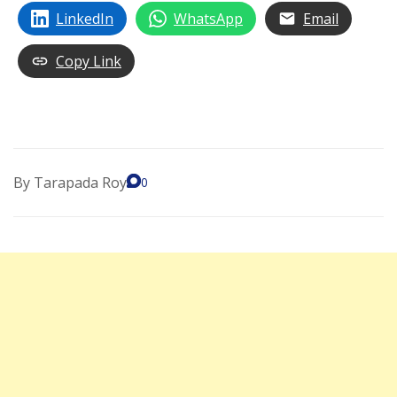
LinkedIn
WhatsApp
Email
Copy Link
By
Tarapada Roy
0