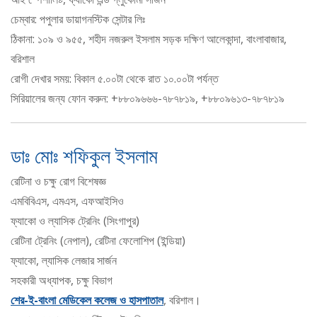
চেম্বার: পপুলার ডায়াগনস্টিক সেন্টার লিঃ
ঠিকানা: ১০৯ ও ৯৫৫, শহীদ নজরুল ইসলাম সড়ক দক্ষিণ আলেকান্দা, বাংলাবাজার,
বরিশাল
রোগী দেখার সময়: বিকাল ৫.০০টা থেকে রাত ১০.০০টা পর্যন্ত
সিরিয়ালের জন্য ফোন করুন: +৮৮০৯৬৬৬-৭৮৭৮১৯, +৮৮০৯৬১৩-৭৮৭৮১৯
ডাঃ মোঃ শফিকুল ইসলাম
রেটিনা ও চক্ষু রোগ বিশেষজ্ঞ
এমবিবিএস, এমএস, এফআইসিও
ফ্যাকো ও ল্যাসিক ট্রেনিং (সিংগাপুর)
রেটিনা ট্রেনিং (নেপাল), রেটিনা ফেলোশিপ (ইন্ডিয়া)
ফ্যাকো, ল্যাসিক লেজার সার্জন
সহকারী অধ্যাপক, চক্ষু বিভাগ
শের-ই-বাংলা মেডিকেল কলেজ ও হাসপাতাল
, বরিশাল।