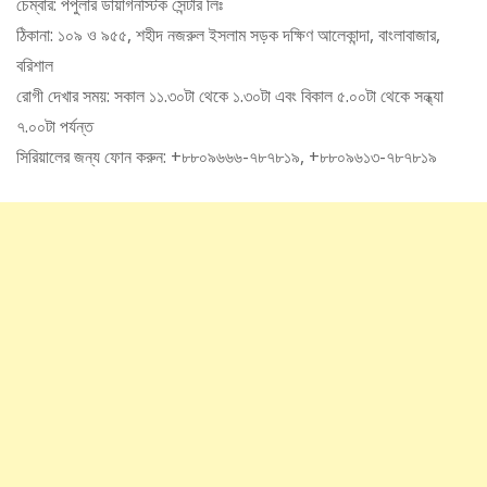
চেম্বার: পপুলার ডায়াগনস্টিক সেন্টার লিঃ
ঠিকানা: ১০৯ ও ৯৫৫, শহীদ নজরুল ইসলাম সড়ক দক্ষিণ আলেকান্দা, বাংলাবাজার,
বরিশাল
রোগী দেখার সময়: সকাল ১১.৩০টা থেকে ১.৩০টা এবং বিকাল ৫.০০টা থেকে সন্ধ্যা
৭.০০টা পর্যন্ত
সিরিয়ালের জন্য ফোন করুন: +৮৮০৯৬৬৬-৭৮৭৮১৯, +৮৮০৯৬১৩-৭৮৭৮১৯