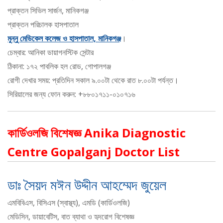
প্রাক্তন সিভিল সার্জন, মানিকগঞ্জ
প্রাক্তন পরিচালক হাসপাতাল
মুন্নু মেডিকেল কলেজ ও হাসপাতাল, মানিকগঞ্জ
।
চেম্বার: আনিকা ডায়াগনস্টিক সেন্টার
ঠিকানা: ১৭২ পাবলিক হল রোড, গোপালগঞ্জ
রোগী দেখার সময়: প্রতিদিন সকাল ৯.০০টা থেকে রাত ৮.০০টা পর্যন্ত।
সিরিয়ালের জন্য ফোন করুন: +৮৮০১৭১১-০১০৭১৬
কার্ডিওলজি বিশেষজ্ঞ Anika Diagnostic
Centre Gopalganj Doctor List
ডাঃ সৈয়দ মঈন উদ্দীন আহম্মেদ জুয়েল
এমবিবিএস, বিসিএস (স্বাস্থ্য), এমডি (কার্ডিওলজি)
মেডিসিন, ডায়াবেটিস, বাত ব্যাথা ও হৃদরোগ বিশেষজ্ঞ