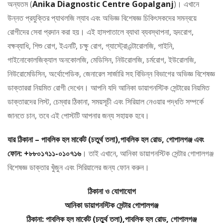
অন্যতম (
Anika Diagnostic Centre Gopalganj
)। এখানে
উন্নত প্রযুক্তির প্যাথলজি ল্যাব এবং অভিজ্ঞ বিশেষজ্ঞ চিকিৎসকদের সমন্বয়ে
রোগীদের সেবা প্রদান করা হয়। এই হাসপাতালে ব্যাথা ব্যবস্থাপনা, হৃদরোগ,
বক্ষব্যাধি, শিশু রোগ, ইএনটি, চক্ষু রোগ, গ্যাস্ট্রোএন্টারোলজি, গাইনি,
গাইনোকোলজিক্যাল অনকোলজি, মেডিসিন, নিউরোলজি, চর্মরোগ, ইউরোলজি,
নিউরোমেডিসিন, অর্থোপেডিক, জেনারেল সার্জারি সহ বিভিন্ন বিভাগের অভিজ্ঞ বিশেষজ্ঞ
ডাক্তাররা নিয়মিত রোগী দেখেন। আপনি যদি আনিকা ডায়াগনস্টিক সেন্টারের নিয়মিত
ডাক্তারদের লিস্ট, চেম্বার ঠিকানা, সময়সূচী এবং সিরিয়াল নেওয়ার পদ্ধতি সম্পর্কে
জানতে চান, তবে এই পোস্টটি আপনার জন্য সহায়ক হবে।
যার ঠিকানা – পাবলিক হল মার্কেট (চতুর্থ তলা),পাবলিক হল রোড, গোপালগঞ্জ এবং
ফোন: +৮৮০১৭১১-০১০৭১৬
। তাই এখানে, আনিকা ডায়াগনস্টিক সেন্টার গোপালগঞ্জ
বিশেষজ্ঞ ডাক্তার খুঁজুন এবং সিরিয়ালের জন্য ফোন করুন।
ঠিকানা ও যোগাযোগ
আনিকা ডায়াগনস্টিক সেন্টার গোপালগঞ্জ
ঠিকানা: পাবলিক হল মার্কেট (চতুর্থ তলা),পাবলিক হল রোড, গোপালগঞ্জ