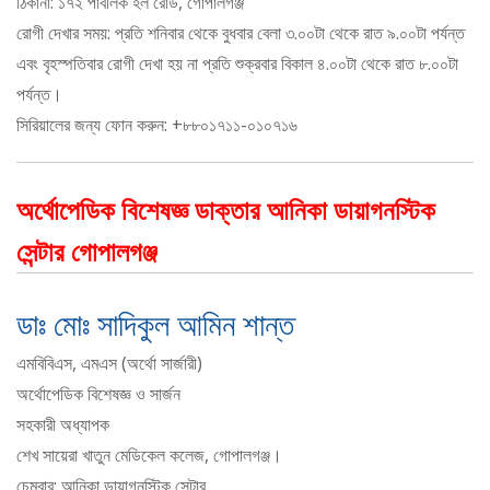
ঠিকানা: ১৭২ পাবলিক হল রোড, গোপালগঞ্জ
রোগী দেখার সময়: প্রতি শনিবার থেকে বুধবার বেলা ৩.০০টা থেকে রাত ৯.০০টা পর্যন্ত
এবং বৃহস্পতিবার রোগী দেখা হয় না প্রতি শুক্রবার বিকাল ৪.০০টা থেকে রাত ৮.০০টা
পর্যন্ত।
সিরিয়ালের জন্য ফোন করুন: +৮৮০১৭১১-০১০৭১৬
অর্থোপেডিক বিশেষজ্ঞ ডাক্তার আনিকা ডায়াগনস্টিক
সেন্টার গোপালগঞ্জ
ডাঃ মোঃ সাদিকুল আমিন শান্ত
এমবিবিএস, এমএস (অর্থো সার্জারী)
অর্থোপেডিক বিশেষজ্ঞ ও সার্জন
সহকারী অধ্যাপক
শেখ সায়েরা খাতুন মেডিকেল কলেজ, গোপালগঞ্জ।
চেম্বার: আনিকা ডায়াগনস্টিক সেন্টার