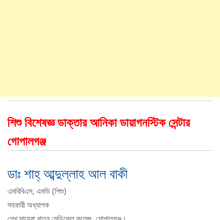
শিশু বিশেষজ্ঞ ডাক্তার আনিকা ডায়াগনস্টিক সেন্টার
গোপালগঞ্জ
ডাঃ শাহ্ আব্দুল্লাহ আল বাকী
এমবিবিএস, এমডি (শিশু)
সহকারী অধ্যাপক
শেখ সায়েরা খাতুন মেডিকেল কলেজ, গোপালগঞ্জ।