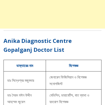
Anika Diagnostic Centre
Gopalganj Doctor List
ডাক্তারের নাম
বিশেষজ্ঞ
জেনারেল ফিজিসিয়ান ও বিশেষজ্ঞ
ডাঃ সিদ্ধেশ্বর মজুমদার
সনোলজিস্ট
ডাঃ সৈয়দ মঈন উদ্দীন
মেডিসিন, ডায়াবেটিস, বাত ব্যাথা ও
আহম্মেদ জুয়েল
হৃদরোগ বিশেষজ্ঞ