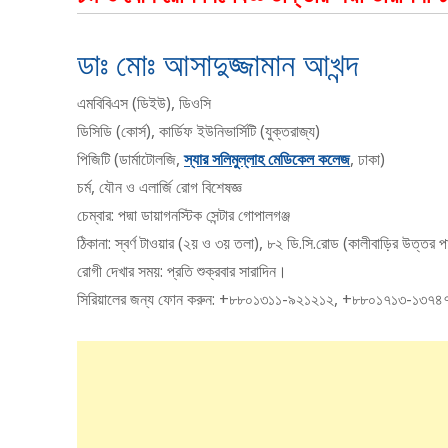
ডাঃ মোঃ আসাদুজ্জামান আখন্দ
এমবিবিএস (ডিইউ), ডিওসি
ডিসিডি (কোর্স), কার্ডিফ ইউনিভার্সিটি (যুক্তরাজ্য)
পিজিটি (ডার্মাটোলজি,
স্যার সলিমুল্লাহ মেডিকেল কলেজ
, ঢাকা)
চর্ম, যৌন ও এলার্জি রোগ বিশেষজ্ঞ
চেম্বার: পদ্মা ডায়াগনস্টিক সেন্টার গোপালগঞ্জ
ঠিকানা: স্বর্ণ টাওয়ার (২য় ও ৩য় তলা), ৮২ ডি.সি.রোড (কালীবাড়ির উত্তর পা
রোগী দেখার সময়: প্রতি শুক্রবার সারাদিন।
সিরিয়ালের জন্য ফোন করুন: +৮৮০১৩১১-৯২১২১২, +৮৮০১৭১৩-১৩৭৪