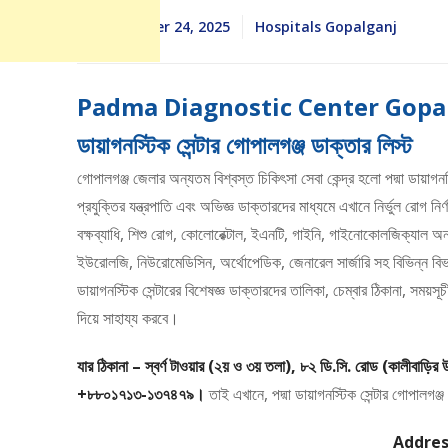
September 24, 2025
Hospitals Gopalganj
Padma Diagnostic Center Gopalga
ডায়াগনস্টিক সেন্টার গোপালগঞ্জ ডাক্তার লিস্ট
গোপালগঞ্জ জেলার অন্যতম বিশ্বস্ত চিকিৎসা সেবা কেন্দ্র হলো পদ্মা ডায়াগনস্
প্রযুক্তির যন্ত্রপাতি এবং অভিজ্ঞ ডাক্তারদের মাধ্যমে এখানে নির্ভুল রোগ নি
বক্ষব্যাধি, শিশু রোগ, কোলোরেক্টাল, ইএনটি, গাইনি, গাইনোকোলজিক্যাল অন
ইউরোলজি, নিউরোমেডিসিন, অর্থোপেডিক, জেনারেল সার্জারি সহ বিভিন্ন বিভ
ডায়াগনস্টিক সেন্টারের বিশেষজ্ঞ ডাক্তারদের তালিকা, চেম্বার ঠিকানা, সময়
দিয়ে সাহায্য করবে।
যার ঠিকানা – স্বর্ণ টাওয়ার (২য় ও ৩য় তলা), ৮২ ডি.সি. রোড (কালীবাড়ির
+৮৮০১৭১৩-১৩৭৪৭৯।
তাই এখানে, পদ্মা ডায়াগনস্টিক সেন্টার গোপালগঞ্
Addres