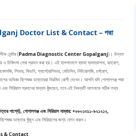
nj Doctor List & Contact – পদ্মা
টিক সেন্টার (
Padma Diagnostic Center Gopalganj
)। উন্নত
র্ণয় ও চিকিৎসা সেবা প্রদান করা হয়। এই হাসপাতালে ব্যাথা ব্যবস্থাপনা, হৃদরোগ,
কোলজি, লিভার, কিডনি, গ্যাস্ট্রোলিভার, মেডিসিন, নিউরোলজি, চর্মরোগ,
াগের অভিজ্ঞ বিশেষজ্ঞ ডাক্তাররা নিয়মিত রোগী দেখেন। আপনি যদি গোপালগঞ্জ পদ্মা
সূচী এবং সিরিয়াল প্রদানের মাধ্যম খুঁজছেন, তবে এই নিবন্ধটি আপনাকে সঠিক তথ্য
 উত্তর পার্শ্বে), গোপালগঞ্জ এবং সিরিয়াল নাম্বার: +৮৮০১৩১১-৯২১২১২,
জ বিশেষজ্ঞ ডাক্তার খুঁজুন এবং সিরিয়ালের জন্য ফোন করুন।
s & Contact