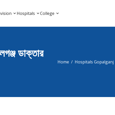
List, Doctor Listing
vision
Hospitals
College
ালগঞ্জ ডাক্তার
Home
Hospitals Gopalganj