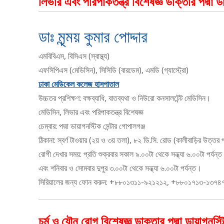
লিভার এবং পরিপাকতন্ত্র বিশেষজ্ঞ ডাক্তার পদ্মা ড
ডাঃ মৃন্ময় কুমার পোদ্দার
এমবিবিএস, বিসিএস (স্বাস্থ্য)
এফসিপিএস (মেডিসিন), সিসিডি (বারডেম), এমডি (গ্যাস্ট্রো)
ঢাকা মেডিকেল কলেজ হাসপাতাল
উচ্চতর প্রশিক্ষণ: বক্ষব্যাধি, বাতব্যথা ও নিউরো কনসালটেন্ট মেডিসিন।
মেডিসিন, লিভার এবং পরিপাকতন্ত্র বিশেষজ্ঞ
চেম্বার: পদ্মা ডায়াগনস্টিক সেন্টার গোপালগঞ্জ
ঠিকানা: স্বর্ণ টাওয়ার (২য় ও ৩য় তলা), ৮২ ডি.সি. রোড (কালীবাড়ির উত্তর প
রোগী দেখার সময়: প্রতি শুক্রবার সকাল ৯.০০টা থেকে সন্ধ্যা ৬.০০টা পর্যন্ত
এবং শনিবার ও সোমবার দুপুর ৩.০০টা থেকে সন্ধ্যা ৬.০০টা পর্যন্ত।
সিরিয়ালের জন্য ফোন করুন: +৮৮০১৩১১-৯২১২১২, +৮৮০১৭১৩-১৩৭৪
চর্ম ও যৌন রোগ বিশেষজ্ঞ ডাক্তার পদ্মা ডায়াগনস্ট