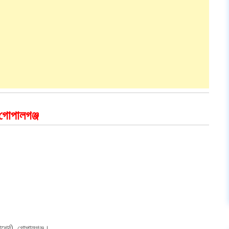
 গোপালগঞ্জ
র্শ্বে), গোপালগঞ্জ।