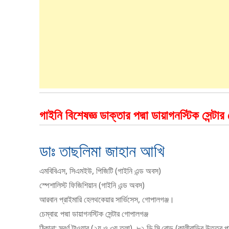
গাইনি বিশেষজ্ঞ ডাক্তার পদ্মা ডায়াগনস্টিক সেন্টার
ডাঃ তাছলিমা জাহান আখি
এমবিবিএস, সিএমইউ, পিজিটি (গাইনি এন্ড অবস)
স্পেশালিস্ট ফিজিশিয়ান (গাইনি এন্ড অবস)
আরবান প্রাইমারি হেলথকেয়ার সার্ভিসেস, গোপালগঞ্জ।
চেম্বার: পদ্মা ডায়াগনস্টিক সেন্টার গোপালগঞ্জ
ঠিকানা: স্বর্ণ টাওয়ার (২য় ও ৩য় তলা), ৮২ ডি.সি.রোড (কালীবাড়ির উত্তর পা