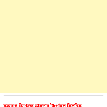
হৃদরোগ বিশেষজ্ঞ ডাক্তার টাংগাইল ক্লিনিক