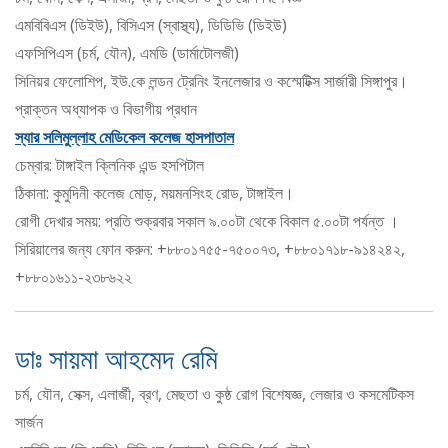
এমবিবিএস (ডিইউ), বিসিএস (স্বাস্থ্য), ডিডিভি (ডিইউ)
এফসিপিএস (চর্ম, যৌন), এমডি (ডার্মাটোলজী)
সিনিয়র ফেলোশিপ, ইউ.কে লন্ডন ট্রেনিং ইনলেজার ও কস্মেটিক্স সার্জারী সিঙ্গাপুর।
প্রাক্তন অধ্যাপক ও বিভাগীয় প্রধান
স্যার সলিমুল্লাহ মেডিকেল কলেজ হাসপাতাল
চেম্বার: টাঙ্গাইল ক্লিনিক এন্ড হসপিটাল
ঠিকানা: কুমুদিনী কলেজ মোড়, ময়মনসিংহ রোড, টাঙ্গাইল।
রোগী দেখার সময়: প্রতি শুক্রবার সকাল ৯.০০টা থেকে বিকাল ৫.০০টা পর্যন্ত ।
সিরিয়ালের জন্য ফোন করুন: +৮৮০১৭৫৫-৭৫০০৭৩, +৮৮০১৭১৮-৯১৪২৪২,
+৮৮০১৬১১-২৩৮৬২২
ডাঃ সায়মা আহমেদ রেমি
চর্ম, যৌন, সেক্স, এলার্জী, ব্রণ, মেছতা ও কুষ্ঠ রোগ বিশেষজ্ঞ, লেজার ও কসমেটিকস
সার্জন