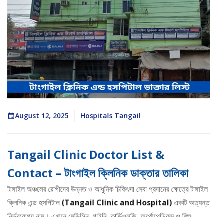
August 12, 2025
Hospitals Tangail
Tangail Clinic Doctor List &
Contact – টাংগাইল ক্লিনিক ডাক্তার তালিকা
টাঙ্গাইল অঞ্চলের রোগীদের উন্নত ও আধুনিক চিকিৎসা সেবা প্রদানের ক্ষেত্রে টাঙ্গাইল
ক্লিনিক এন্ড হসপিটাল
(Tangail Clinic and Hospital)
একটি অত্যন্ত
নির্ভরযোগ্য নাম। এখানে মেডিসিন, গাইনি, কার্ডিওলজি, অর্থোপেডিকস ও শিশু