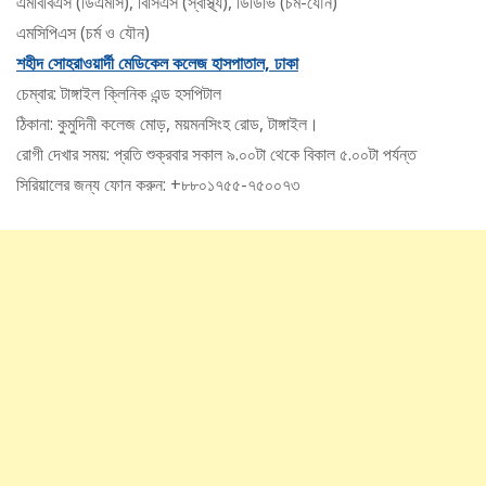
এমবিবিএস (ডিএমসি), বিসিএস (স্বাস্থ্য), ডিডিভি (চর্ম-যৌন)
এমসিপিএস (চর্ম ও যৌন)
শহীদ সোহরাওয়ার্দী মেডিকেল কলেজ হাসপাতাল, ঢাকা
চেম্বার: টাঙ্গাইল ক্লিনিক এন্ড হসপিটাল
ঠিকানা: কুমুদিনী কলেজ মোড়, ময়মনসিংহ রোড, টাঙ্গাইল।
রোগী দেখার সময়: প্রতি শুক্রবার সকাল ৯.০০টা থেকে বিকাল ৫.০০টা পর্যন্ত
সিরিয়ালের জন্য ফোন করুন: +৮৮০১৭৫৫-৭৫০০৭৩