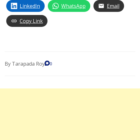
LinkedIn
WhatsApp
Email
Copy Link
By
Tarapada Roy
0