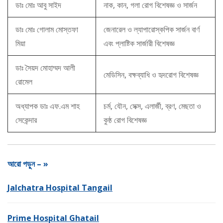
ডাঃ মোঃ আবু সাইদ
নাক, কান, গলা রোগ বিশেষজ্ঞ ও সার্জন
ডাঃ মোঃ গোলাম মোস্তফা
জেনারেল ও ল্যাপারোস্কপিক সার্জন বার্ণ
মিয়া
এবং প্লাষ্টিক সার্জারী বিশেষজ্ঞ
ডাঃ সৈয়দ মোহাম্মদ আলী
মেডিসিন, বক্ষব্যাধি ও হৃদরোগ বিশেষজ্ঞ
রোমেল
অধ্যাপক ডাঃ এফ.এম শাহ
চর্ম, যৌন, সেক্স, এলার্জী, ব্রণ, মেছতা ও
সেকেন্দার
কুষ্ঠ রোগ বিশেষজ্ঞ
আরো পড়ুন – »
Jalchatra Hospital Tangail
Prime Hospital Ghatail