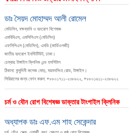
ডাঃ সৈয়দ মোহাম্মদ আলী রোমেল
মেডিসিন, বক্ষব্যাধি ও হৃদরোগ বিশেষজ্ঞ
এমবিবিএস, এমসিপিএস (মেডিসিন)
এফসিপিএস (মেডিসিন), এমডি (কার্ডিওলজী)
জাতীয় হৃদরোগ ইনস্টিটিউট, ঢাকা।
চেম্বার: টাঙ্গাইল ক্লিনিক এন্ড হসপিটাল
ঠিকানা: কুমুদিনী কলেজ মোড়, ময়মনসিংহ রোড, টাঙ্গাইল।
সিরিয়ালের জন্য ফোন করুন: +৮৮০১৭১১-২৩৮৬২২, +৮৮০১৬১১-২৩৮৬২২
চর্ম ও যৌন রোগ বিশেষজ্ঞ ডাক্তার টাংগাইল ক্লিনিক
অধ্যাপক ডাঃ এফ.এম শাহ সেকেন্দার
চর্ম, যৌন, সেক্স, এলার্জী, ব্রণ, মেছতা ও কুষ্ঠ রোগ বিশেষজ্ঞ