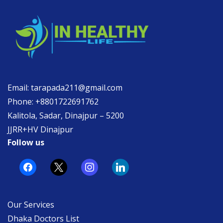
Email: tarapada211@gmail.com
Phone: +8801722691762
Kalitola, Sadar, Dinajpur – 5200
JJRR+HV Dinajpur
Follow us
facebook
x
instagram
linkedin
Our Services
Dhaka Doctors List