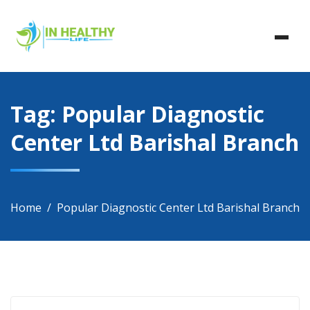
Skip
In Healthy Life, Healthy Life, Health Life, Doctor List,
to
In Healthy Life
Doctor Listing
content
Tag:
Popular Diagnostic
Center Ltd Barishal Branch
Home
Popular Diagnostic Center Ltd Barishal Branch