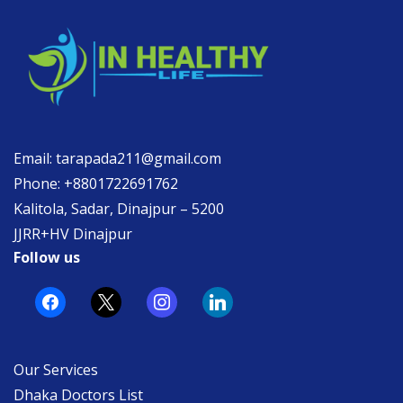
Email: tarapada211@gmail.com
Phone: +8801722691762
Kalitola, Sadar, Dinajpur – 5200
JJRR+HV Dinajpur
Follow us
facebook
x
instagram
linkedin
Our Services
Dhaka Doctors List