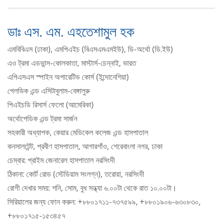
ডাঃ এস. এম. এহতেশামুল হক
এমবিবিএস (ঢাকা), এমপিএইচ (বিএসএমএমইউ), ডি-অর্থো (ডি.ইউ)
এও ট্রমা এডভান্স-কোলকাতা, মাস্টার্স-চেন্নাই, ভারত
এপিএসএস স্পাইন অপারেটিভ কোর্স (ইন্দোনেশিয়া)
পেলভিক এন্ড এসিটাবুলাম-বেঙ্গালুরু
পিএইচডি রিসার্স ফেলো (আমেরিকা)
অর্থোপেডিক এন্ড ট্রমা সার্জন
সহকারী অধ্যাপক, কেয়ার মেডিকেল কলেজ এন্ড হাসপাতাল
কনসালটেন্ট, প্রবীণ হাসপাতাল, আগারগাঁও, শেরেবাংলা নগর, ঢাকা
চেম্বার: প্রাইম জেনারেল হাসপাতাল নরসিংদী
ঠিকানা: কোর্ট রোড (স্টেডিয়াম সংলগ্ন), তরোয়া, নরসিংদী
রোগী দেখার সময়: শনি, সোম, বুধ সন্ধ্যা ৬.০০টা থেকে রাত ১০.০০টা।
সিরিয়ালের জন্য ফোন করুন: +৮৮০১৭১১-৭৩৭৫৯৯, +৮৮০১৯০৬-৬৩০৮৩০,
+৮৮০১৭১৫-১৫৩৪৫৭