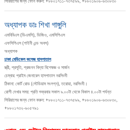
সিরিয়ালের জন্য ফোন করুন: +৮৮০১৭১১-৭৩৭৫৯৯, +৮৮০১৯০৬-৬৩০৮৩০
অধ্যাপক ডাঃ শিখা গাঙ্গুলি
এমবিবিএস (ডিএমসি), ডিজিও, এমসিপিএস
এফসিপিএস (গাইনী এন্ড অবস)
অধ্যাপক
ঢাকা মেডিকেল কলেজ হাসপাতাল
স্ত্রী, প্রসূতি, প্রজনন বিদ্যা বিশেষজ্ঞ ও সার্জন
চেম্বার: প্রাইম জেনারেল হাসপাতাল নরসিংদী
ঠিকানা: কোর্ট রোড (স্টেডিয়াম সংলগ্ন), তরোয়া, নরসিংদী।
রোগী দেখার সময়: প্রতি শুক্রবার সকাল ৯.০০টা থেকে বিকাল ৪.০০টা পর্যন্ত
সিরিয়ালের জন্য ফোন করুন: +৮৮০১৭১১-৭৩৭৫৯৯, +৮৮০১৯০৬-৬৩০৮৩০,
+৮৮০১৭৩২-৬০৫৭৯১