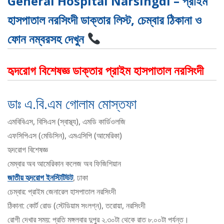
General Hospital Narsingdi – প্রাইম
হাসপাতাল নরসিংদী ডাক্তার লিস্ট, চেম্বার ঠিকানা ও
ফোন নম্বরসহ দেখুন
হৃদরোগ বিশেষজ্ঞ ডাক্তার প্রাইম হাসপাতাল নরসিংদী
ডাঃ এ.বি.এম গোলাম মোস্তফা
এমবিবিএস, বিসিএস (স্বাস্থ্য), এমডি কার্ডিওলজি
এফসিপিএস (মেডিসিন), এমএসিপি (আমেরিকা)
হৃদরোগ বিশেষজ্ঞ
মেম্বার অব আমেরিকান কলেজ অব ফিজিশিয়ান
জাতীয় হৃদরোগ ইনস্টিটিউট
, ঢাকা
চেম্বার: প্রাইম জেনারেল হাসপাতাল নরসিংদী
ঠিকানা: কোর্ট রোড (স্টেডিয়াম সংলগ্ন), তরোয়া, নরসিংদী
রোগী দেখার সময়: প্রতি মঙ্গলবার দুপুর ২.৩০টা থেকে রাত ৮.০০টা পর্যন্ত।