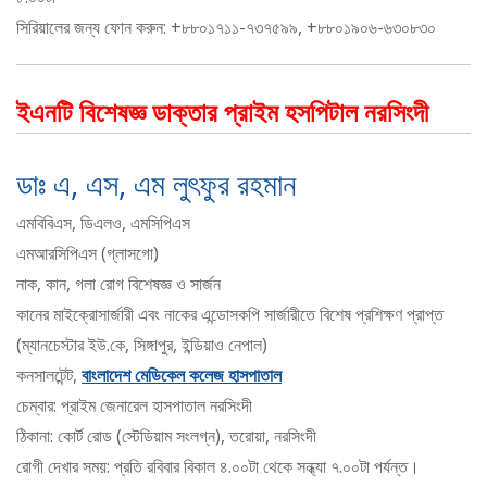
সিরিয়ালের জন্য ফোন করুন: +৮৮০১৭১১-৭৩৭৫৯৯, +৮৮০১৯০৬-৬৩০৮৩০
ইএনটি বিশেষজ্ঞ ডাক্তার প্রাইম হসপিটাল নরসিংদী
ডাঃ এ, এস, এম লুৎফুর রহমান
এমবিবিএস, ডিএলও, এমসিপিএস
এমআরসিপিএস (গ্লাসগো)
নাক, কান, গলা রোগ বিশেষজ্ঞ ও সার্জন
কানের মাইক্রোসার্জারী এবং নাকের এন্ডোসকপি সার্জারীতে বিশেষ প্রশিক্ষণ প্রাপ্ত
(ম্যানচেস্টার ইউ.কে, সিঙ্গাপুর, ইন্ডিয়াও নেপাল)
কনসালটেন্ট,
বাংলাদেশ মেডিকেল কলেজ হাসপাতাল
চেম্বার: প্রাইম জেনারেল হাসপাতাল নরসিংদী
ঠিকানা: কোর্ট রোড (স্টেডিয়াম সংলগ্ন), তরোয়া, নরসিংদী
রোগী দেখার সময়: প্রতি রবিবার বিকাল ৪.০০টা থেকে সন্ধ্যা ৭.০০টা পর্যন্ত।