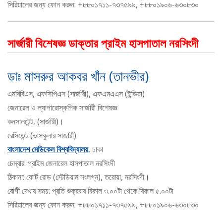
সিরিয়ালের জন্য ফোন করুন: +৮৮০১৭১১-৭৩৭৫৯৯, +৮৮০১৯০৬-৬৩০৮৩০
সার্জারী বিশেষজ্ঞ ডাক্তার প্রাইম হাসপাতাল নরসিংদী
ডাঃ মাসরুর আকবর খাঁন (তানভীর)
এমবিবিএস, এফসিপিএস (সার্জারী), এফএমএএস (ইন্ডিয়া)
জেনারেল ও ল্যাপারোস্কপিক সার্জারী বিশেষজ্ঞ
কনসালটেন্ট, (সার্জারী)।
রেসিডেন্ট (ভাসকুলার সাজারী)
বাংলাদেশ মেডিকেল বিশ্ববিদ্যালয়
, ঢাকা
চেম্বার: প্রাইম জেনারেল হাসপাতাল নরসিংদী
ঠিকানা: কোর্ট রোড (স্টেডিয়াম সংলগ্ন), তরোয়া, নরসিংদী।
রোগী দেখার সময়: প্রতি শুক্রবার বিকাল ৩.০০টা থেকে বিকাল ৫.০০টা
সিরিয়ালের জন্য ফোন করুন: +৮৮০১৭১১-৭৩৭৫৯৯, +৮৮০১৯০৬-৬৩০৮৩০