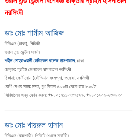
ওরাল এন্ড ডেন্টাল বিশেষজ্ঞ ডাক্তার প্রাইম হাসপাতাল
নরসিংদী
ডাঃ মোঃ শামীম আজিজ
বিডিএস (ঢাকা), পিজিটি
ওরাল এন্ড ডেন্টাল সার্জন
শহীদ সোহরাওয়ার্দী মেডিকেল কলেজ হাসপাতাল
, ঢাকা
চেম্বার: প্রাইম জেনারেল হাসপাতাল নরসিংদী
ঠিকানা: কোর্ট রোড (স্টেডিয়াম সংলগ্ন), তরোয়া, নরসিংদী
রোগী দেখার সময়: মঙ্গল, বুধ বিকাল ৫.০০টা থেকে রাত ৮.০০টা
সিরিয়ালের জন্য ফোন করুন: +৮৮০১৭১১-৭৩৭৫৯৯, +৮৮০১৯০৬-৬৩০৮৩০
ডাঃ মোঃ খায়রুল হাসান
বিডিএস (রাজশাহী), পিজিটি (ওরাল সার্জারী)