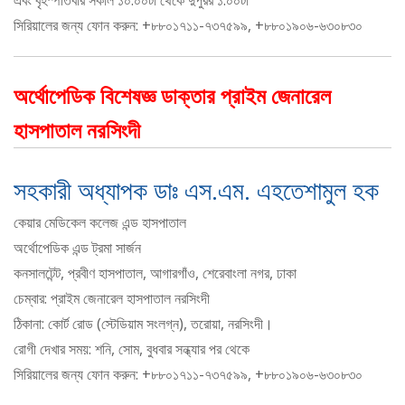
এবং বৃহস্পতিবার সকাল ১০.০০টা থেকে ‍দুপুরর ১.০০টা
সিরিয়ালের জন্য ফোন করুন: +৮৮০১৭১১-৭৩৭৫৯৯, +৮৮০১৯০৬-৬৩০৮৩০
অর্থোপেডিক বিশেষজ্ঞ ডাক্তার প্রাইম জেনারেল
হাসপাতাল নরসিংদী
সহকারী অধ্যাপক ডাঃ এস.এম. এহতেশামুল হক
কেয়ার মেডিকেল কলেজ এন্ড হাসপাতাল
অর্থোপেডিক এন্ড ট্রমা সার্জন
কনসালটেন্ট, প্রবীণ হাসপাতাল, আগারগাঁও, শেরেবাংলা নগর, ঢাকা
চেম্বার: প্রাইম জেনারেল হাসপাতাল নরসিংদী
ঠিকানা: কোর্ট রোড (স্টেডিয়াম সংলগ্ন), তরোয়া, নরসিংদী।
রোগী দেখার সময়: শনি, সোম, বুধবার সন্ধ্যার পর থেকে
সিরিয়ালের জন্য ফোন করুন: +৮৮০১৭১১-৭৩৭৫৯৯, +৮৮০১৯০৬-৬৩০৮৩০