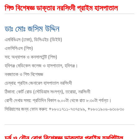
শিশু বিশেষজ্ঞ ডাক্তার নরসিংদী প্রাইম হাসপাতাল
ডাঃ মোঃ জসিম উদ্দিন
এমবিবিএস (ঢাকা), ডিসিএইচ (ডিইউ)
এফসিপিএস (শিশু)
সহ: অধ্যাপক ও কনসালটেন্ট (শিশু)
হবিগঞ্জ মেডিকেল কলেজ ও হাসপাতাল, হবিগঞ্জ।
নবজাতক ও শিশু বিশেষজ্ঞ
চেম্বার: প্রাইম জেনারেল হাসপাতাল নরসিংদী
ঠিকানা: কোর্ট রোড (স্টেডিয়াম সংলগ্ন), তরোয়া, নরসিংদী
রোগী দেখার সময়: প্রতিদিন বিকাল ৬.০০টা থেকে রাত ৮.৩০টা পর্যন্ত।
সিরিয়ালের জন্য ফোন করুন: +৮৮০১৭১১-৭৩৭৫৯৯, +৮৮০১৯০৬-৬৩০৮৩০
চর্ম ও যৌন রোগ বিশেষজ্ঞ ডাক্তার প্রাইম হসপিটাল