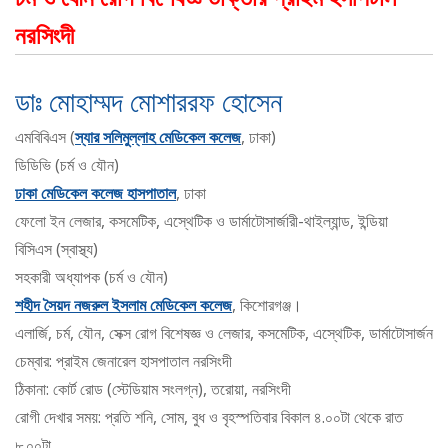
নরসিংদী
ডাঃ মোহাম্মদ মোশাররফ হোসেন
এমবিবিএস (
স্যার সলিমুল্লাহ মেডিকেল কলেজ
, ঢাকা)
ডিডিভি (চর্ম ও যৌন)
ঢাকা মেডিকেল কলেজ হাসপাতাল
, ঢাকা
ফেলো ইন লেজার, কসমেটিক, এস্থেটিক ও ডার্মাটোসার্জারী-থাইল্যান্ড, ইন্ডিয়া
বিসিএস (স্বাস্থ্য)
সহকারী অধ্যাপক (চর্ম ও যৌন)
শহীদ সৈয়দ নজরুল ইসলাম মেডিকেল কলেজ
, কিশোরগঞ্জ।
এলার্জি, চর্ম, যৌন, সেক্স রোগ বিশেষজ্ঞ ও লেজার, কসমেটিক, এস্থেটিক, ডার্মাটোসার্জন
চেম্বার: প্রাইম জেনারেল হাসপাতাল নরসিংদী
ঠিকানা: কোর্ট রোড (স্টেডিয়াম সংলগ্ন), তরোয়া, নরসিংদী
রোগী দেখার সময়: প্রতি শনি, সোম, বুধ ও বৃহস্পতিবার বিকাল ৪.০০টা থেকে রাত
৮.০০টা