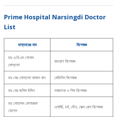
Prime Hospital Narsingdi Doctor
List
ডাক্তারের নাম
বিশেষজ্ঞ
ডাঃ এ.বি.এম গোলাম
হৃদরোগ বিশেষজ্ঞ
মোস্তফা
ডাঃ মোঃ মোস্তফা কামাল খান
মেডিসিন বিশেষজ্ঞ
ডাঃ মোঃ জসিম উদ্দিন
নবজাতক ও শিশু বিশেষজ্ঞ
ডাঃ মোহাম্মদ মোশাররফ
এলার্জি, চর্ম, যৌন, সেক্স রোগ বিশেষজ্ঞ
হোসেন