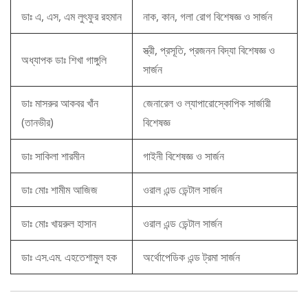
ডাঃ এ, এস, এম লুৎফুর রহমান
নাক, কান, গলা রোগ বিশেষজ্ঞ ও সার্জন
স্ত্রী, প্রসূতি, প্রজনন বিদ্যা বিশেষজ্ঞ ও
অধ্যাপক ডাঃ শিখা গাঙ্গুলি
সার্জন
ডাঃ মাসরুর আকবর খাঁন
জেনারেল ও ল্যাপারোস্কোপিক সার্জারী
(তানভীর)
বিশেষজ্ঞ
ডাঃ সাকিলা শারমীন
গাইনী বিশেষজ্ঞ ও সার্জন
ডাঃ মোঃ শামীম আজিজ
ওরাল এন্ড ডেন্টাল সার্জন
ডাঃ মোঃ খায়রুল হাসান
ওরাল এন্ড ডেন্টাল সার্জন
ডাঃ এস.এম. এহতেশামুল হক
অর্থোপেডিক এন্ড ট্রমা সার্জন