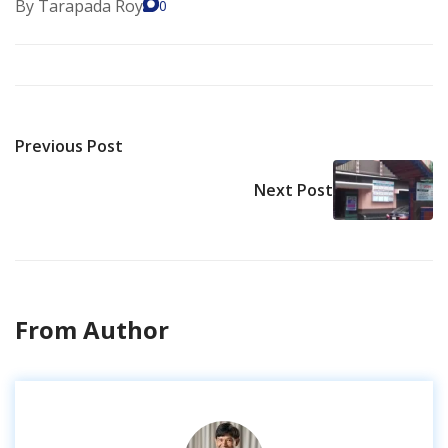
By
Tarapada Roy
0
Previous Post
Next Post
From Author