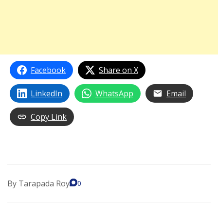
Facebook
Share on X
LinkedIn
WhatsApp
Email
Copy Link
By
Tarapada Roy
0