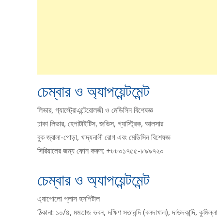
চেম্বার ও অ্যাপয়েন্টমেন্ট
লিভার, গ্যাস্ট্রোএন্টেরােলজী ও মেডিসিন বিশেষজ্ঞ
ঢাকা লিভার, হেপাটাইটিস, জভিস, গ্যাস্ট্রিক, আলসার
বুক জ্বালা-পােড়া, খাদ্যনালী রোগ এবং মেডিসিন বিশেষজ্ঞ
সিরিয়ালের জন্য ফোন করুন: +৮৮০১৭৫৫-৮৯৯৭২০
চেম্বার ও অ্যাপয়েন্টমেন্ট
এ্যাপােলাে প্লাস হসপিটাল
ঠিকানা: ১০/৪, মমতাজ ভবন, দক্ষিণ সতানন্দি (বলদাখাল), দাউদকান্দি, কুমিল্ল