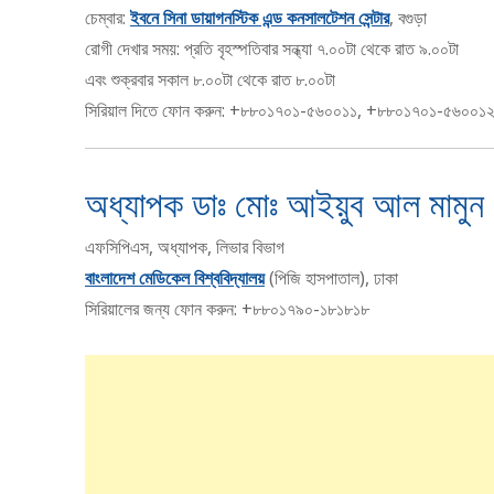
চেম্বার:
ইবনে সিনা ডায়াগনস্টিক এন্ড কনসালটেশন সেন্টার
, বগুড়া
রোগী দেখার সময়: প্রতি বৃহস্পতিবার সন্ধ্যা ৭.০০টা থেকে রাত ৯.০০টা
এবং শুক্রবার সকাল ৮.০০টা থেকে রাত ৮.০০টা
সিরিয়াল দিতে ফোন করুন: +৮৮০১৭০১-৫৬০০১১, +৮৮০১৭০১-৫৬০০১
অধ্যাপক ডাঃ মোঃ আইয়ুব আল মামুন
এফসিপিএস, অধ্যাপক, লিভার বিভাগ
বাংলাদেশ মেডিকেল বিশ্ববিদ্যালয়
(পিজি হাসপাতাল), ঢাকা
সিরিয়ালের জন্য ফোন করুন: +৮৮০১৭৯০-১৮১৮১৮