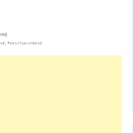
িবার)
০৪২৪, +৮৮০১৭১৬-০৩৯৮২৫