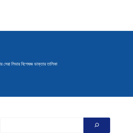
়ার সেরা লিভার বিশেষজ্ঞ ডাক্তার তালিকা