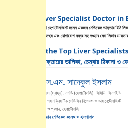
Best Liver Specialist Doctor in Bogra 
লিভার বিশেষজ্ঞ বা হেপাটোলজিস্ট হলেন একজন মেডিকেল ডাক্তার যিনি লিভার
তাদের চেম্বারের তথ্য এবং যোগাযোগ নম্বর সহ বগুড়ার সেরা লিভার ডাক্ত
List of the Top Liver Specialists in
বিশেষজ্ঞ ডাক্তারের তালিকা, চেম্বার ঠিকানা ও 
ডাঃ এ.এস.এম. সাদেকুল ইসলাম
এমবিবিএস, বিসিএস (স্বাস্থ্য), এমডি (হেপাটোলজি), সিসিডি, সিএমইডি
লিভার, গ্যাস্ট্রো, প্যানক্রিয়াটিক মেডিসিন বিশেষজ্ঞ ও ডায়াবেটোলজিস্ট
সহকারী অধ্যাপক ও প্রধান, হেপাটোলজি
শহীদ জিয়াউর রহমান মেডিকেল কলেজ ও হাসপাতাল