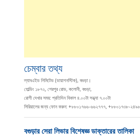
চেম্বার তথ্য
ল্যাবএইড লিমিটেড (ডায়াগনস্টিক), বগুড়া।
হোল্ডিং ১৮৭২, শেরপুর রোড, কলোনী, বগুড়া,
রোগী দেখার সময়: প্রতিদিন বিকাল ৪.০০টা সন্ধ্যা ৭.০০টা
সিরিয়ালের জন্য ফোন করুন: +৮৮০১৭৬৬-৬৬২৭৭৭, +৮৮০১৭৩৮-২৪৯
বগুড়ার সেরা লিভার বিশেষজ্ঞ ডাক্তারের তালিকা