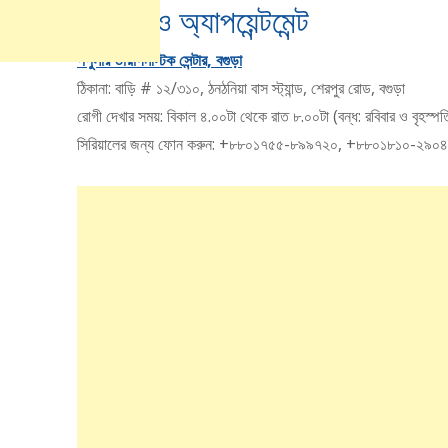
চেম্বার ও অ্যাপয়েন্টমেন্ট
পপুলার ডায়াগনস্টিক সেন্টার, বগুড়া
ঠিকানা: বাড়ি # ১২/৩১০, ঠনঠনিয়া বাস স্ট্যান্ড, শেরপুর রোড, বগুড়া
রোগী দেখার সময়: বিকাল ৪.০০টা থেকে রাত ৮.০০টা (বন্ধ: রবিবার ও বৃহস্পত
সিরিয়ালের জন্য ফোন করুন: +৮৮০১৭৫৫-৮৯৯৭২০, +৮৮০১৮১০-২৯