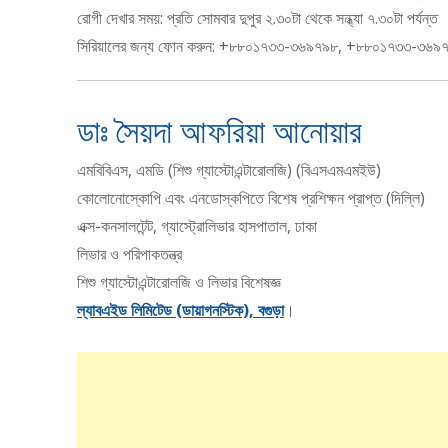
রোগী দেখার সময়: প্রতি সােমবার দুপুর ২.৩০টা থেকে সন্ধ্যা ৭.৩০টা পর্যন্ত
সিরিয়ালের জন্য ফোন করুন: +৮৮০১৭৩৩-৩৬৯৭৯৮, +৮৮০১৭৩৩-৩৬৯
ডাঃ সৈয়দা আফরিয়া আনোয়ার
এমবিবিএস, এমডি (শিশু গ্যাস্টোএন্টারোলজি) (বিএসএমএমইউ)
কোলোনোস্কোপি এবং এনডোস্কপিতে বিশেষ প্রশিক্ষন প্রাপ্ত (দিল্লি)
এক্স-কনসালটেন্ট, গ্যাস্ট্রোলিভার হাসপাতাল, ঢাকা
লিভার ও পরিপাকতন্ত্র
শিশু গ্যাস্টোএন্টারোলজি ও লিভার বিশেষজ্ঞ
ল্যাবএইড লিমিটেড (ডায়াগনস্টিক), বগুড়া
।