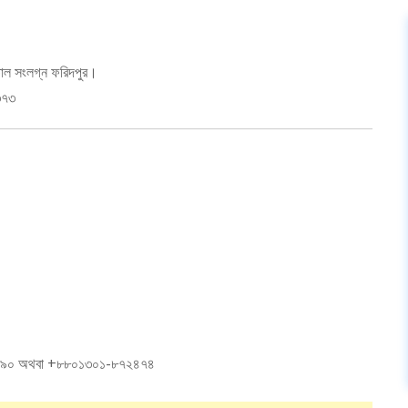
াতাল সংলগ্ন ফরিদপুর।
৩৭৩
২২৯০ অথবা +৮৮০১৩০১-৮৭২৪৭৪