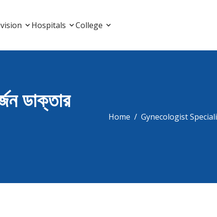
List, Doctor Listing
vision
Hospitals
College
্জন ডাক্তার
Home
Gynecologist ‍Speciali