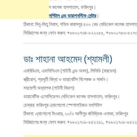
ফরিদপুর মেডিকেল কলেজ হাসপাতাল, ফরিদপুর।
চেম্বারঃ
জনতা হসপিটাল এন্ড ডায়াগনস্টিক সেন্টার
।
ঠিকানা: মিনু-মিতু নিবাস, পশ্চিম খাবাসপুর ৫০০ বেড মেডিকেল কলেজ হাসপ
সিরিয়ালের জন্য ফোন করুন: +৮৮০১৭৩৪-৮২২২৫৫, +৮৮০১৭৫৩-৫২৭
ডাঃ শাহানা আহমেদ (শ্যামলী)
এমবিবিএস, এফসিপিএস (গাইনী এন্ড অবস্), সিসিডি (বারডেম)
স্ত্রীরোগ, প্রসূতী বিদ্যা ও ডায়াবেটিস বিশেষজ্ঞ ও সার্জন।
সহযোগী অধ্যাপক (গাইনী বিভাগ)
ডায়াবেটিক এসোসিয়েশন মেডিকেল কলেজ হাসপাতাল, ফরিদপুর।
চেম্বার: ফরিদপুর এ্যাপোলো স্পেশালাইজড হসপিটাল
ঠিকানা: এ্যাপােলাে টাওয়ার, ১০/৩ আলীপুর বানিজ্যিক এলাকা, ফরিদপুর
সিরিয়ালের জন্য ফোন করুন: +৮৮০১৭০৮-৮৫২২৯১, +৮৮০১৭০৮-৮৫