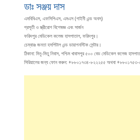
ডাঃ সঞ্জয় দাস
এমবিবিএস, এফসিপিএস, এমএস (গাইনী এন্ড অবস্)
প্রসূতী ও স্ত্রীরোগ বিশেষজ্ঞ এবং সার্জন
ফরিদপুর মেডিকেল কলেজ হাসপাতাল, ফরিদপুর।
চেম্বারঃ জনতা হসপিটাল এন্ড ডায়াগনস্টিক সেন্টার।
ঠিকানা: মিনু-মিতু নিবাস, পশ্চিম খাবাসপুর ৫০০ বেড মেডিকেল কলেজ হাসপ
সিরিয়ালের জন্য ফোন করুন: +৮৮০১৭৩৪-৮২২২৫৫ অথবা +৮৮০১৭৫৩