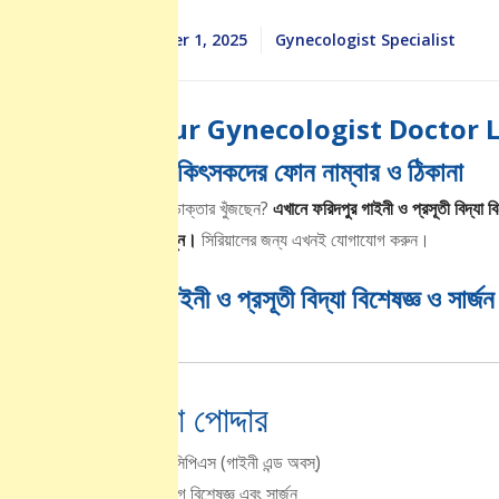
September 1, 2025
Gynecologist ‍Specialist
Faridpur Gynecologist Doctor List
বিশেষজ্ঞ চিকিৎসকদের ফোন নাম্বার ও ঠিকানা
গাইনী বিশেষজ্ঞ ডাক্তার খুঁজছেন?
এখানে ফরিদপুর গাইনী ও প্রসূতী বিদ্যা ব
সময়সূচী সহ দেখুন।
সিরিয়ালের জন্য এখনই যোগাযোগ করুন।
ফরিদপুর গাইনী ও প্রসূতী বিদ্যা বিশেষজ্ঞ ও সার্
ডাঃ রত্না পোদ্দার
এমবিবিএস, এফসিপিএস (গাইনী এন্ড অবস্)
প্রসূতী ও স্ত্রীরোগ বিশেষজ্ঞ এবং সার্জন