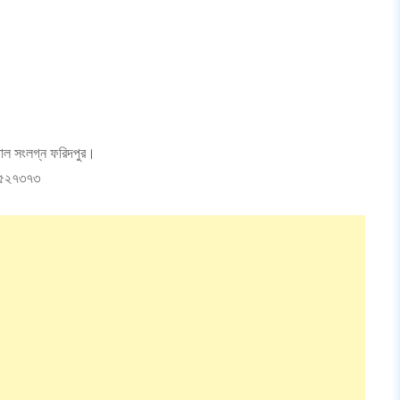
াতাল সংলগ্ন ফরিদপুর।
-৫২৭৩৭৩