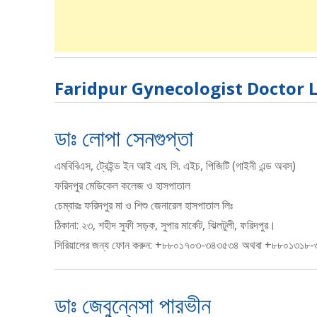
Faridpur Gynecologist Doctor L
ডাঃ লোপা সেনগুপ্তা
এমবিবিএস, ট্রেইন্ড ইন আই এম. সি. এইচ, পিজিটি (গাইনী এন্ড অবস্)
ফরিদপুর মেডিকেল কলেজ ও হাসপাতাল
চেম্বারঃ ফরিদপুর মা ও শিশু জেনারেল হাসপাতাল লিঃ
ঠিকানা: ২৩, শহীদ সুফী সড়ক, সুপার মার্কেট, ঝিলটুলী, ফরিদপুর।
সিরিয়ালের জন্য ফোন করুন: +৮৮০১৭০৩-৩৪৩৫৩৪ অথবা +৮৮০১৩১৮
ডাঃ জেবুন্নেসা পারভীন