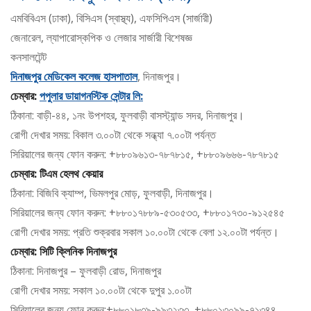
এমবিবিএস (ঢাকা), বিসিএস (স্বাস্থ্য), এফসিপিএস (সার্জারী)
জেনারেল, ল্যাপারোস্কপিক ও লেজার সার্জারী বিশেষজ্ঞ
কনসালটেন্ট
দিনাজপুর মেডিকেল কলেজ হাসপাতাল
, দিনাজপুর।
চেম্বার:
পপুলার ডায়াগনস্টিক সেন্টার লি:
ঠিকানা: বাড়ী-৪৪, ১নং উপশহর, ফুলবাড়ী বাসস্ট্যান্ড সদর, দিনাজপুর।
রোগী দেখার সময়: বিকাল ৩.০০টা থেকে সন্ধ্যা ৭.০০টা পর্যন্ত
সিরিয়ালের জন্য ফোন করুন: +৮৮০৯৬১৩-৭৮৭৮১৫, +৮৮০৯৬৬৬-৭৮৭৮১৫
চেম্বার: টিএম হেলথ কেয়ার
ঠিকানা: বিজিবি ক্যাম্প, ভিমলপুর মোড়, ফুলবাড়ী, দিনাজপুর।
সিরিয়ালের জন্য ফোন করুন: +৮৮০১৭৮৮৯-৫৩০৫৩৩, +৮৮০১৭৩০-৯১২৫৪৫
রোগী দেখার সময়: প্রতি শুক্রবার সকাল ১০.০০টা থেকে বেলা ১২.০০টা পর্যন্ত।
চেম্বার: সিটি ক্লিনিক দিনাজপুর
ঠিকানা: দিনাজপুর – ফুলবাড়ী রোড, দিনাজপুর
রোগী দেখার সময়: সকাল ১০.০০টা থেকে দুপুর ১.০০টা
সিরিয়ালের জন্য ফোন করুন:+৮৮০১৮৩৯-৯৯৩২৩৩, +৮৮০১৩০৯৯-৭১৩৪৪