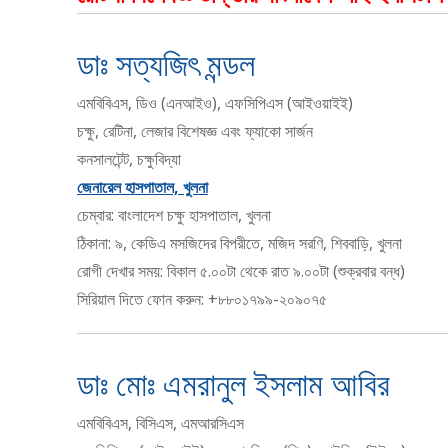
ডাঃ সত্যজিৎ মন্ডল
এমবিবিএস, ডিও (এনআইও), এফসিপিএস (আইওয়াইই)
চক্ষু, রেটিনা, লেজার বিশেষজ্ঞ এবং ফ্যাকো সার্জন
কনসালটেন্ট, চক্ষুবিদ্যা
জেনারেল হাসপাতাল, খুলনা
চেম্বার: বাংলাদেশ চক্ষু হাসপাতাল, খুলনা
ঠিকানা: ৯, কেডিএ মসজিদের বিপরীতে, মজিদ সরণি, শিববাড়ি, খুলনা
রোগী দেখার সময়: বিকাল ৫.০০টা থেকে রাত ৯.০০টা (শুক্রবার বন্ধ)
সিরিয়াল দিতে ফোন করুন: +৮৮০১৭৯৯-২০৯০৭৫
ডাঃ মোঃ এমরানুল ইসলাম আবির
এমবিবিএস, বিসিএস, এমআরসিএস