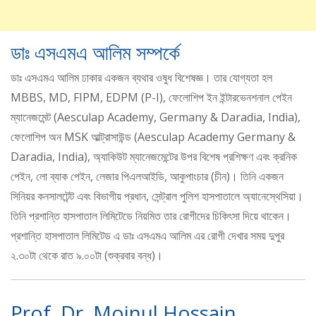
ডাঃ এসএমএ আলিম সম্পর্কে
ডাঃ এসএমএ আলিম ঢাকার একজন ব্যথার ওষুধ বিশেষজ্ঞ। তার যোগ্যতা হল
MBBS, MD, FIPM, EDPM (P-I), ফেলোশিপ ইন ইন্টারভেনশনাল পেইন
ম্যানেজমেন্ট (Aesculap Academy, Germany & Daradia, India),
ফেলোশিপ অন MSK আল্ট্রাসাউন্ড (Aesculap Academy Germany &
Daradia, India), অ্যাকিউট ম্যানেজমেন্টের উপর বিশেষ প্রশিক্ষণ এবং ক্রনিক
পেইন, লো ব্যাক পেইন, লেজার পিএলআইডি, আকুপাংচার (চীন)। তিনি একজন
সিনিয়র কনসালটেন্ট এবং বিভাগীয় প্রধান, সেন্ট্রাল পুলিশ হাসপাতালে অ্যানেস্থেসিয়া।
তিনি প্রশান্তি হাসপাতাল লিমিটেডে নিয়মিত তার রোগীদের চিকিৎসা দিয়ে থাকেন।
প্রশান্তি হাসপাতাল লিমিটেড এ ডাঃ এসএমএ আলিম এর রোগী দেখার সময় দুপুর
২.৩০টা থেকে রাত ৯.০০টা (শুক্রবার বন্ধ)।
Prof. Dr. Moinul Hossain