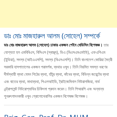
ডাঃ মোঃ মাজহারুল আলম (সোহেল) সম্পর্কে
ডাঃ মোঃ মাজহারুল আলম (সোহেল) ঢাকার একজন পেইন মেডিসিন বিশেষজ্ঞ।
তার
যোগ্যতা হল এমবিবিএস, বিসিএস (স্বাস্থ্য), ডিএ (বিএসএমএমইউ), এফএপিএম
(ইন্ডিয়া), সদস্য (আইএএসপি), সদস্য (বিএসএসপি)। তিনি বাংলাদেশ কোরিয়া মৈত্রী
সরকারি হাসপাতালের একজন পরামর্শক, ব্যথার ওষুধ। তিনি নিয়মিত সমস্ত ধরণের
দীর্ঘস্থায়ী ব্যথা যেমন পিঠের ব্যথা, হাঁটুর ব্যথা, কাঁধের ব্যথা, বিভিন্ন জয়েন্টের ব্যথা
এবং বাতের ব্যথা, মাথাব্যথা, পিএলআইডি, ট্রাইজেমিনাল নিউরালজিয়া, নার্ভ
এন্ট্রাপমেন্ট নিউরোপ্যাথির চিকিৎসা প্রদান করেন। তিনি পিআরপি এবং অন্যান্য
পুনরুৎপাদনকারী ওষুধ প্রোলোথেরাপির একজন বিশেষজ্ঞ বিশেষজ্ঞ।