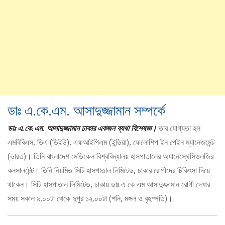
ডাঃ এ.কে.এম. আসাদুজ্জামান সম্পর্কে
ডাঃ এ.কে.এম. আসাদুজ্জামান ঢাকার একজন ব্যথা বিশেষজ্ঞ।
তার যোগ্যতা হল
এমবিবিএস, ডিএ (ডিইউ), এফআইপিএম (ইন্ডিয়া), ফেলোশিপ ইন পেইন ম্যানেজমেন্ট
(ভারত)। তিনি বাংলাদেশ মেডিকেল বিশ্ববিদ্যালয় হাসপাতালের অ্যানেস্থেসিওলজির
কনসালটেন্ট। তিনি নিয়মিত সিটি হাসপাতাল লিমিটেড, ঢাকার রোগীদের চিকিৎসা দিয়ে
থাকেন। সিটি হাসপাতাল লিমিটেড, ঢাকায় ডাঃ এ কে এম আসাদুজ্জামান রোগী দেখার
সময় সকাল ৯.০০টা থেকে দুপুর ১২.০০টা (শনি, মঙ্গল ও বৃহস্পতি)।