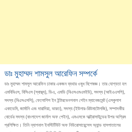
ডাঃ মুহাম্মদ শামসুল আরেফিন সম্পর্কে
ডাঃ মুহাম্মদ শামসুল আরেফিন ঢাকার একজন ব্যথার ওষুধ বিশেষজ্ঞ। তার যোগ্যতা হল
এমবিবিএস, বিসিএস (স্বাস্থ্য), ডিএ, এমডি (বিএসএমএমইউ), সদস্য (আইএএসপি),
সদস্য (বিএসএসপি), ফেলোশিপ ইন ইন্টারভেনশনাল পেইন ম্যানেজমেন্ট (এসকুলাপ
একাডেমি, জার্মানি এবং দারাদিয়া, ভারত), সদস্য (ইউলার-রিউমাটোলজি), সম্পাদকীয়
বোর্ডের সদস্য (বাংলাদেশ জার্নাল অফ পেইন), এমএসকে আল্ট্রাসাউন্ডের উপর অগ্রিম
প্রশিক্ষিত। তিনি ন্যাশনাল ইনস্টিটিউট অফ নিউরোসায়েন্সেস অ্যান্ড হাসপাতালের