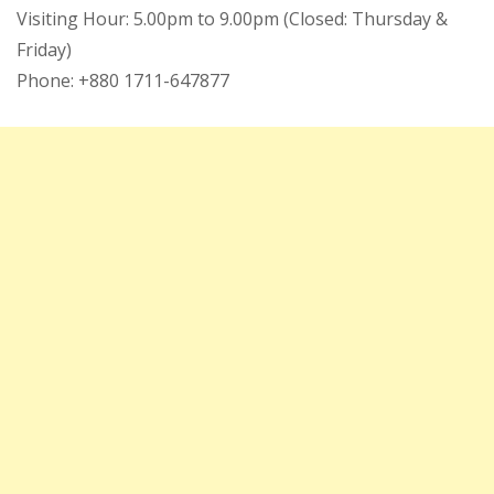
Visiting Hour: 5.00pm to 9.00pm (Closed: Thursday &
Friday)
Phone: +880 1711-647877