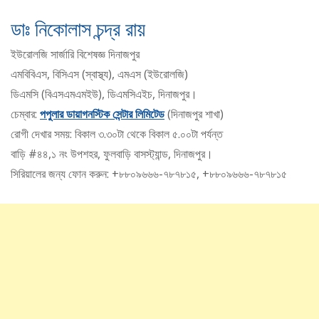
ডাঃ নিকোলাস চন্দ্র রায়
ইউরোলজি সার্জারি বিশেষজ্ঞ দিনাজপুর
এমবিবিএস, বিসিএস (স্বাস্থ্য), এমএস (ইউরোলজি)
ডিএমসি (বিএসএমএমইউ), ডিএমসিএইচ, দিনাজপুর।
চেম্বার:
পপুলার ডায়াগনস্টিক সেন্টার লিমিটেড
(দিনাজপুর শাখা)
রোগী দেখার সময়: বিকাল ৩.৩০টা থেকে বিকাল ৫.০০টা পর্যন্ত
বাড়ি #৪৪,১ নং উপশহর, ফুলবাড়ি বাসস্ট্যান্ড, দিনাজপুর।
সিরিয়ালের জন্য ফোন করুন: +৮৮০৯৬৬৬-৭৮৭৮১৫, +৮৮০৯৬৬৬-৭৮৭৮১৫