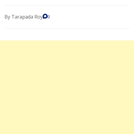
By
Tarapada Roy
0