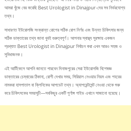
আমরা খুঁজে বের করেছি Best Urologist in Dinajpur-দের সব নির্ভরযোগ্য
তথ্য।
সাধারণত ইউরোলজি সংক্রান্ত রোগের সঠিক রোগ নির্ণয় এবং উন্নত চিকিৎসার জন্য
সঠিক ডাক্তারের তথ্য জানা খুবই গুরুত্বপূর্ণ। আপনার স্বাস্থ্য সুরক্ষায় একজন
প্রখ্যাত Best Urologist in Dinajpur নির্বাচন করা এখন আরও সহজ ও
সুবিধাজনক।
এই আর্টিকেলে আপনি জানতে পারবেন দিনাজপুরের সেরা ইউরোলজি বিশেষজ্ঞ
ডাক্তারের চেম্বারের ঠিকানা, রোগী দেখার সময়, সিরিয়াল নেওয়ার নিয়ম এবং শহরের
নামকরা হাসপাতাল বা ক্লিনিকের আপডেট তথ্য। অ্যাপয়েন্টমেন্ট নেওয়া থেকে শুরু
করে চিকিৎসকের সময়সূচী—সবকিছুর একটি পূর্ণাঙ্গ গাইড এখানে সাজানো হয়েছে।