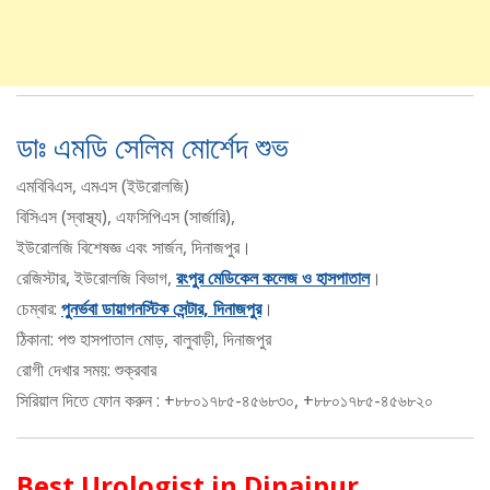
ডাঃ এমডি সেলিম মোর্শেদ শুভ
এমবিবিএস, এমএস (ইউরোলজি)
বিসিএস (স্বাস্থ্য), এফসিপিএস (সার্জারি),
ইউরোলজি বিশেষজ্ঞ এবং সার্জন, দিনাজপুর।
রেজিস্টার, ইউরোলজি বিভাগ,
রংপুর মেডিকেল কলেজ ও হাসপাতাল
।
চেম্বার:
পুনর্ভবা ডায়াগনস্টিক সেন্টার, দিনাজপুর
।
ঠিকানা: পশু হাসপাতাল মোড়, বালুবাড়ী, দিনাজপুর
রোগী দেখার সময়: শুক্রবার
সিরিয়াল দিতে ফোন করুন : +৮৮০১৭৮৫-৪৫৬৮৩০, +৮৮০১৭৮৫-৪৫৬৮২০
Best Urologist in Dinajpur