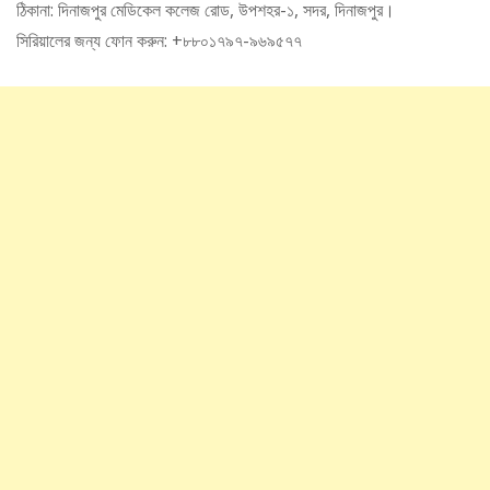
ঠিকানা: দিনাজপুর মেডিকেল কলেজ রোড, উপশহর-১, সদর, দিনাজপুর।
সিরিয়ালের জন্য ফোন করুন: +৮৮০১৭৯৭-৯৬৯৫৭৭