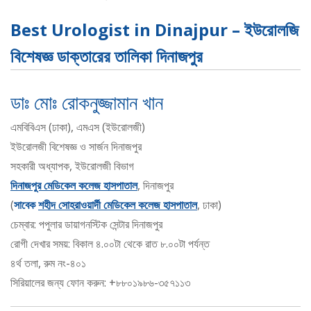
Best Urologist in Dinajpur – ইউরোলজি
বিশেষজ্ঞ ডাক্তারের তালিকা দিনাজপুর
ডাঃ মোঃ রোকনুজ্জামান খান
এমবিবিএস (ঢাকা), এমএস (ইউরোলজী)
ইউরোলজী বিশেষজ্ঞ ও সার্জন দিনাজপুর
সহকারী অধ্যাপক, ইউরোলজী বিভাগ
দিনাজপুর মেডিকেল কলেজ হাসপাতাল
, দিনাজপুর
(
সাবেক
শহীদ সোহরাওয়ার্দী মেডিকেল কলেজ হাসপাতাল
, ঢাকা)
চেম্বার: পপুলার ডায়াগনস্টিক সেন্টার দিনাজপুর
রোগী দেখার সময়: বিকাল ৪.০০টা থেকে রাত ৮.০০টা পর্যন্ত
৪র্থ তলা, রুম নং-৪০১
সিরিয়ালের জন্য ফোন করুন: +৮৮০১৯৮৬-৩৫৭১১৩