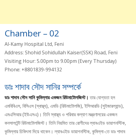
Chamber – 02
Al-Kamy Hospital Ltd, Feni
Address: Shohid Sohidullah Kaiser(SSK) Road, Feni
Visiting Hour: 5.00pm to 9.00pm (Every Thursday)
Phone: +8801839-994132
ডাঃ শাদাব সৌদ সানির সম্পর্কে
ডাঃ শাদাব সৌদ সানি কুমিল্লার একজন রিউমাটোলজিস্ট।
তার যোগ্যতা হল
এমবিবিএস, বিসিএস (স্বাস্থ্য), এমডি (রিউমাটোলজি), ইসিআরডি (সুইজারল্যান্ড),
এমএসিআর (ইউএসএ)। তিনি স্বাস্থ্য ও পরিবার কল্যাণ মন্ত্রণালয়ের একজন
কনসালটেন্ট রিউমাটোলজিস্ট। তিনি নিয়মিত তার রোগীদের ল্যাবএইড ডায়াগনস্টিক,
কুমিল্লায় চিকিৎসা দিয়ে থাকেন। ল্যাবএইড ডায়াগনস্টিক, কুমিল্লা-তে ডাঃ শাদাব