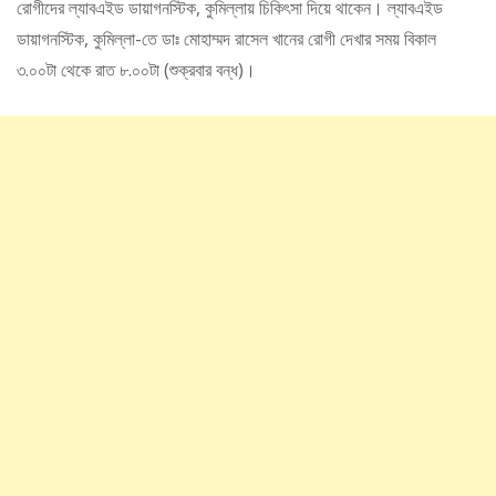
রোগীদের ল্যাবএইড ডায়াগনস্টিক, কুমিল্লায় চিকিৎসা দিয়ে থাকেন। ল্যাবএইড
ডায়াগনস্টিক, কুমিল্লা-তে ডাঃ মোহাম্মদ রাসেল খানের রোগী দেখার সময় বিকাল
৩.০০টা থেকে রাত ৮.০০টা (শুক্রবার বন্ধ)।