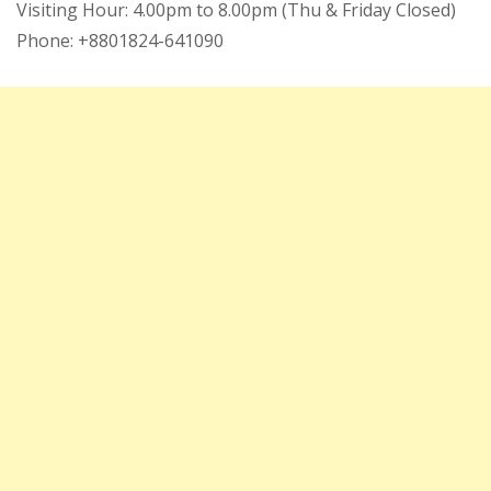
Visiting Hour: 4.00pm to 8.00pm (Thu & Friday Closed)
Phone: +8801824-641090