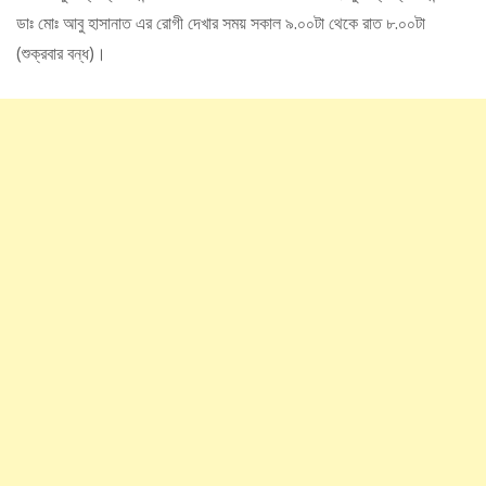
ডাঃ মোঃ আবু হাসানাত এর রোগী দেখার সময় সকাল ৯.০০টা থেকে রাত ৮.০০টা
(শুক্রবার বন্ধ)।