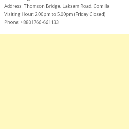
Address: Thomson Bridge, Laksam Road, Comilla
Visiting Hour: 2.00pm to 5.00pm (Friday Closed)
Phone: +8801766-661133