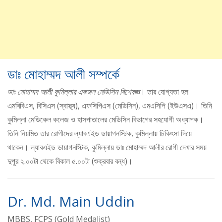
ডাঃ মোহাম্মদ আলী সম্পর্কে
ডাঃ মোহাম্মদ আলী কুমিল্লার একজন মেডিসিন বিশেষজ্ঞ
। তার যোগ্যতা হল
এমবিবিএস, বিসিএস (স্বাস্থ্য), এফসিপিএস (মেডিসিন), এমএসিপি (ইউএসএ)। তিনি
কুমিল্লা মেডিকেল কলেজ ও হাসপাতালের মেডিসিন বিভাগের সহযোগী অধ্যাপক।
তিনি নিয়মিত তার রোগীদের ল্যাবএইড ডায়াগনস্টিক, কুমিল্লায় চিকিৎসা দিয়ে
থাকেন। ল্যাবএইড ডায়াগনস্টিক, কুমিল্লায় ডাঃ মোহাম্মদ আলীর রোগী দেখার সময়
দুপুর ২.০০টা থেকে বিকাল ৫.০০টা (শুক্রবার বন্ধ)।
Dr. Md. Main Uddin
MBBS, FCPS (Gold Medalist)