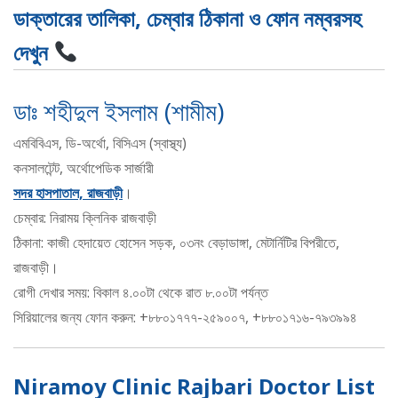
ডাক্তারের তালিকা, চেম্বার ঠিকানা ও ফোন নম্বরসহ
দেখুন
ডাঃ শহীদুল ইসলাম (শামীম)
এমবিবিএস, ডি-অর্থো, বিসিএস (স্বাস্থ্য)
কনসালটেন্ট, অর্থোপেডিক সার্জারী
সদর হাসপাতাল, রাজবাড়ী
।
চেম্বার: নিরাময় ক্লিনিক রাজবাড়ী
ঠিকানা: কাজী হেদায়েত হোসেন সড়ক, ০৩নং বেড়াডাঙ্গা, মেটার্নিটির বিপরীতে,
রাজবাড়ী।
রোগী দেখার সময়: বিকাল ৪.০০টা থেকে রাত ৮.০০টা পর্যন্ত
সিরিয়ালের জন্য ফোন করুন: +৮৮০১৭৭৭-২৫৯০০৭, +৮৮০১৭১৬-৭৯৩৯৯৪
Niramoy Clinic Rajbari Doctor List