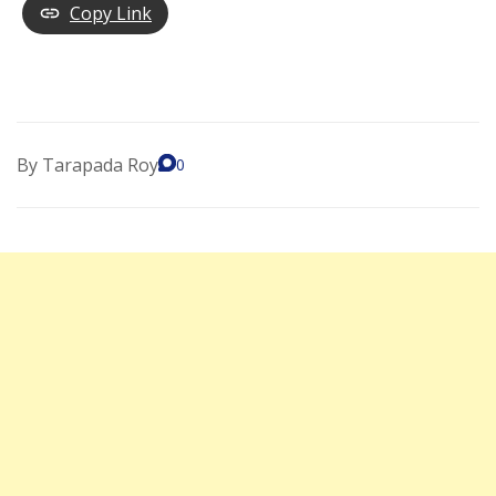
Copy Link
By
Tarapada Roy
0