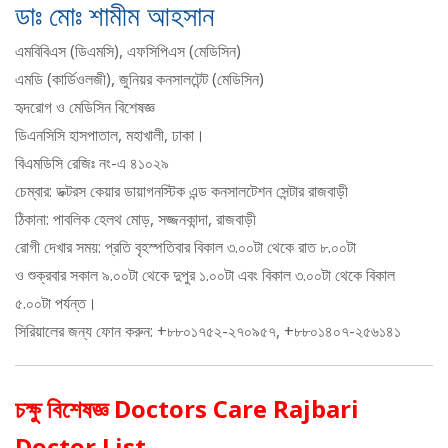
ডাঃ মোঃ শামীম আহসান
এমবিবিএস (ডিএমসি), এফসিপিএস (মেডিসিন)
এমডি (কার্ডিওলজী), জুনিয়র কনসালটেন্ট (মেডিসিন)
হৃদরোগ ও মেডিসিন বিশেষজ্ঞ
ডিএনসিসি হাসপাতাল, মহাখালী, ঢাকা।
বিএমডিসি রেজিঃ নং-এ ৪১০২৯
চেম্বার: ডক্টরস কেয়ার ডায়াগনস্টিক এন্ড কনসালটেশন সেন্টার রাজবাড়ী
ঠিকানা: পাবলিক হেলথ মোড়, সজ্জনকান্দা, রাজবাড়ী
রোগী দেখার সময়: প্রতি বৃহস্পতিবার বিকাল ৩.০০টা থেকে রাত ৮.০০টা
ও শুক্রবার সকাল ৯.০০টা থেকে দুপুর ১.০০টা এবং বিকাল ৩.০০টা থেকে বিকাল
৫.০০টা পর্যন্ত।
সিরিয়ালের জন্য ফোন করুন: +৮৮০১৭৫২-২৭০৯৫৭, +৮৮০১৪০৭-২৫৬১৪১
চক্ষু বিশেষজ্ঞ Doctors Care Rajbari
Doctor List