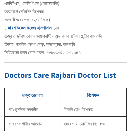
এমবিবিএস, এফসিপিএস (হেমাটোলজি)
রক্তরোগ মেডিসিন বিশেষজ্ঞ
সহকারী অধ্যাপক (হেমাটোলজি)
ঢাকা মেডিকেল কলেজ হাসপাতাল
, ঢাকা।
চেম্বার: ডক্টরস কেয়ার ডায়াগনস্টিক এন্ড কনসালটেশন সেন্টার রাজবাড়ী
ঠিকানা: পাবলিক হেলথ মোড়, সজ্জনকান্দা, রাজবাড়ী
সিরিয়ালের জন্য ফোন করুন: +৮৮০১৭৫২-২৭০৯৫৭
Doctors Care Rajbari Doctor List
ডাক্তারের নাম
বিশেষজ্ঞ
ডাঃ মুসলিমা স্বপ্নীল
কিডনি রোগ বিশেষজ্ঞ
ডাঃ মোঃ শামীম আহসান
হৃদরোগ ও মেডিসিন বিশেষজ্ঞ