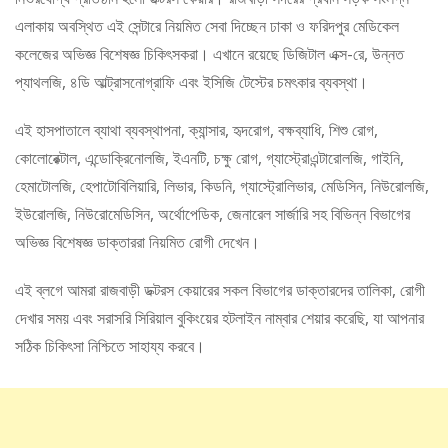
এলাকায় অবস্থিত এই সেন্টারে নিয়মিত সেবা দিচ্ছেন ঢাকা ও ফরিদপুর মেডিকেল
কলেজের অভিজ্ঞ বিশেষজ্ঞ চিকিৎসকরা। এখানে রয়েছে ডিজিটাল এক্স-রে, উন্নত
প্যাথলজি, ৪ডি আল্ট্রাসনোগ্রাফি এবং ইসিজি টেস্টের চমৎকার ব্যবস্থা।
এই হাসপাতালে ব্যাথা ব্যবস্থাপনা, ক্যান্সার, হৃদরোগ, বক্ষব্যাধি, শিশু রোগ,
কোলোরেক্টাল, এন্ডোক্রিনোলজি, ইএনটি, চক্ষু রোগ, গ্যাস্ট্রোএন্টারোলজি, গাইনি,
হেমাটোলজি, হেপাটোবিলিয়ারি, লিভার, কিডনি, গ্যাস্ট্রোলিভার, মেডিসিন, নিউরোলজি,
ইউরোলজি, নিউরোমেডিসিন, অর্থোপেডিক, জেনারেল সার্জারি সহ বিভিন্ন বিভাগের
অভিজ্ঞ বিশেষজ্ঞ ডাক্তাররা নিয়মিত রোগী দেখেন।
এই ব্লগে আমরা রাজবাড়ী ডক্টরস কেয়ারের সকল বিভাগের ডাক্তারদের তালিকা, রোগী
দেখার সময় এবং সরাসরি সিরিয়াল বুকিংয়ের হটলাইন নাম্বার শেয়ার করেছি, যা আপনার
সঠিক চিকিৎসা নিশ্চিতে সাহায্য করবে।