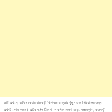
তাই এখানে, ডক্টরস কেয়ার রাজবাড়ী বিশেষজ্ঞ ডাক্তার খুঁজুন এবং সিরিয়ালের জন্য
এখনই ফোন করুন। এটির সঠিক ঠিকানা- পাবলিক হেলথ মোড়, সজ্জনকান্দা, রাজবাড়ী