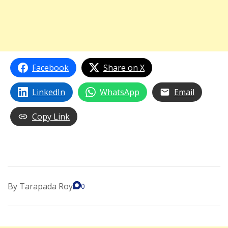
Facebook
Share on X
LinkedIn
WhatsApp
Email
Copy Link
By
Tarapada Roy
0