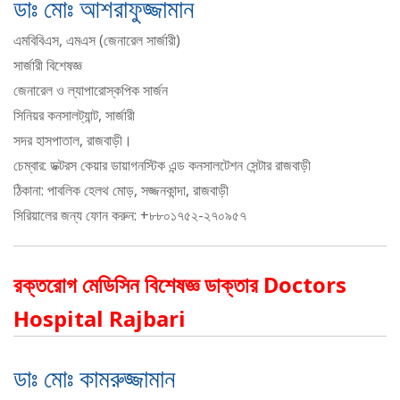
ডাঃ মোঃ আশরাফুজ্জামান
এমবিবিএস, এমএস (জেনারেল সার্জারী)
সার্জারী বিশেষজ্ঞ
জেনারেল ও ল্যাপারোস্কপিক সার্জন
সিনিয়র কনসালট্যান্ট, সার্জারী
সদর হাসপাতাল, রাজবাড়ী।
চেম্বার: ডক্টরস কেয়ার ডায়াগনস্টিক এন্ড কনসালটেশন সেন্টার রাজবাড়ী
ঠিকানা: পাবলিক হেলথ মোড়, সজ্জনকান্দা, রাজবাড়ী
সিরিয়ালের জন্য ফোন করুন: +৮৮০১৭৫২-২৭০৯৫৭
রক্তরোগ মেডিসিন বিশেষজ্ঞ ডাক্তার Doctors
Hospital Rajbari
ডাঃ মোঃ কামরুজ্জামান