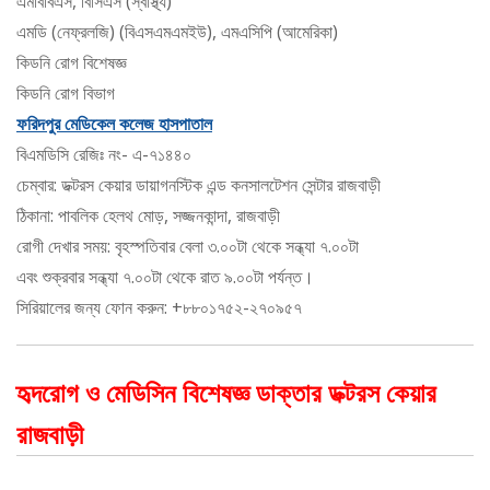
এমবিবিএস, বিসিএস (স্বাস্থ্য)
এমডি (নেফ্রলজি) (বিএসএমএমইউ), এমএসিপি (আমেরিকা)
কিডনি রোগ বিশেষজ্ঞ
কিডনি রোগ বিভাগ
ফরিদপুর মেডিকেল কলেজ হাসপাতাল
বিএমডিসি রেজিঃ নং- এ-৭১৪৪০
চেম্বার: ডক্টরস কেয়ার ডায়াগনস্টিক এন্ড কনসালটেশন সেন্টার রাজবাড়ী
ঠিকানা: পাবলিক হেলথ মোড়, সজ্জনকান্দা, রাজবাড়ী
রোগী দেখার সময়: বৃহস্পতিবার বেলা ৩.০০টা থেকে সন্ধ্যা ৭.০০টা
এবং শুক্রবার সন্ধ্যা ৭.০০টা থেকে রাত ৯.০০টা পর্যন্ত।
সিরিয়ালের জন্য ফোন করুন: +৮৮০১৭৫২-২৭০৯৫৭
হৃদরোগ ও মেডিসিন বিশেষজ্ঞ ডাক্তার ডক্টরস কেয়ার
রাজবাড়ী