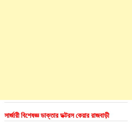
সার্জারী বিশেষজ্ঞ ডাক্তার ডক্টরস কেয়ার রাজবাড়ী