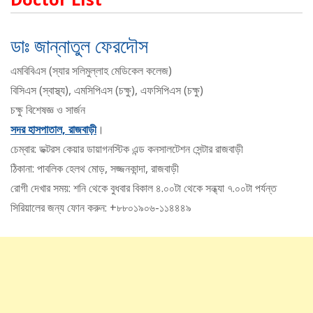
ডাঃ জান্নাতুল ফেরদৌস
এমবিবিএস (স্যার সলিমুল্লাহ মেডিকেল কলেজ)
বিসিএস (স্বাস্থ্য), এমসিপিএস (চক্ষু), এফসিপিএস (চক্ষু)
চক্ষু বিশেষজ্ঞ ও সার্জন
সদর হাসপাতাল, রাজবাড়ী
।
চেম্বার: ডক্টরস কেয়ার ডায়াগনস্টিক এন্ড কনসালটেশন সেন্টার রাজবাড়ী
ঠিকানা: পাবলিক হেলথ মোড়, সজ্জনকান্দা, রাজবাড়ী
রোগী দেখার সময়: শনি থেকে বুধবার বিকাল ৪.০০টা থেকে সন্ধ্যা ৭.০০টা পর্যন্ত
সিরিয়ালের জন্য ফোন করুন: +৮৮০১৯০৬-১১৪৪৪৯