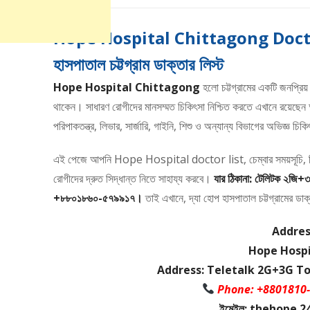
Hope Hospital Chittagong Doctor 
হাসপাতাল চট্টগ্রাম ডাক্তার লিস্ট
Hope Hospital Chittagong
হলো চট্টগ্রামের একটি জনপ্রিয় ও
থাকেন। সাধারণ রোগীদের মানসম্মত চিকিৎসা নিশ্চিত করতে এখানে রয়েছেন অ
পরিপাকতন্ত্র, লিভার, সার্জারি, গাইনি, শিশু ও অন্যান্য বিভাগের অভিজ্ঞ চ
এই পেজে আপনি Hope Hospital doctor list, চেম্বার সময়সূচি, স
রোগীদের দ্রুত সিদ্ধান্ত নিতে সাহায্য করবে।
যার ঠিকানা: টেলিটক ২জি
+৮৮০১৮৬০-৫৭৯৯১৭।
তাই এখানে, দ্যা হোপ হাসপাতাল চট্টগ্রামের ডা
Addres
Hope Hospi
Address: Teletalk 2G+3G To
Phone: +8801810
ইমেইল: thehope.