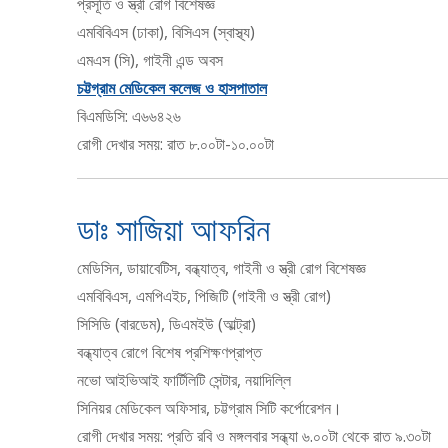
প্রসূতি ও স্ত্রী রোগ বিশেষজ্ঞ
এমবিবিএস (ঢাকা), বিসিএস (স্বাস্থ্য)
এমএস (সি), গাইনী এন্ড অবস
চট্টগ্রাম মেডিকেল কলেজ ও হাসপাতাল
বিএমডিসি: এ৬৬৪২৬
রোগী দেখার সময়: রাত ৮.০০টা-১০.০০টা
ডাঃ সাজিয়া আফরিন
মেডিসিন, ডায়াবেটিস, বন্ধ্যাত্ব, গাইনী ও স্ত্রী রোগ বিশেষজ্ঞ
এমবিবিএস, এমপিএইচ, পিজিটি (গাইনী ও স্ত্রী রোগ)
সিসিডি (বারডেম), ডিএমইউ (আল্ট্রা)
বন্ধ্যাত্ব রোগে বিশেষ প্রশিক্ষণপ্রাপ্ত
নভো আইভিআই ফার্টিলিটি সেন্টার, নয়াদিল্লি
সিনিয়র মেডিকেল অফিসার, চট্টগ্রাম সিটি কর্পোরেশন।
রোগী দেখার সময়: প্রতি রবি ও মঙ্গলবার সন্ধ্যা ৬.০০টা থেকে রাত ৯.৩০টা