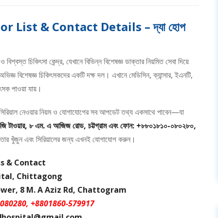
List & Contact Details – দ্যা হোপ
 বিশ্বস্ত চিকিৎসা কেন্দ্র, যেখানে বিভিন্ন বিশেষজ্ঞ ডাক্তার নিয়মিত সেবা দিয়ে
ভিজ্ঞ বিশেষজ্ঞ চিকিৎসকদের একটি দক্ষ দল। এখানে মেডিসিন, ক্যান্সার, ইএনটি,
িকিৎসক পাওয়া যায়।
িরিয়াল নেওয়ার নিয়ম ও যোগাযোগের সব আপডেট তথ্য একসাথে পাবেন—যা
+৩জি টাওয়ার, ৮ এম. এ আজিজ রোড, চট্টগ্রাম এবং ফোন: +৮৮০১৮১০-০৮০২৮০,
ক্তার খুঁজুন এবং সিরিয়ালের জন্য এখনই যোগাযোগ করুন।
s & Contact
tal, Chittagong
wer, 8 M. A Aziz Rd, Chattogram
-080280, +8801860-579917
24hospital@gmail.com