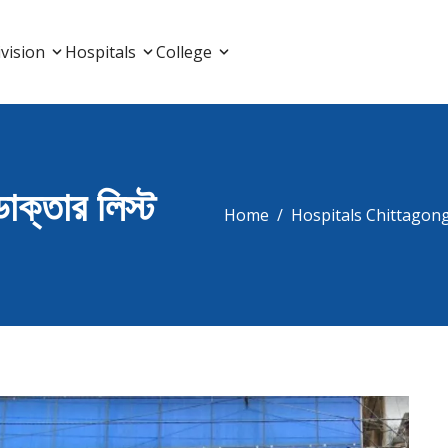
List, Doctor Listing
vision
Hospitals
College
ডাক্তার লিস্ট
Home
Hospitals Chittagon