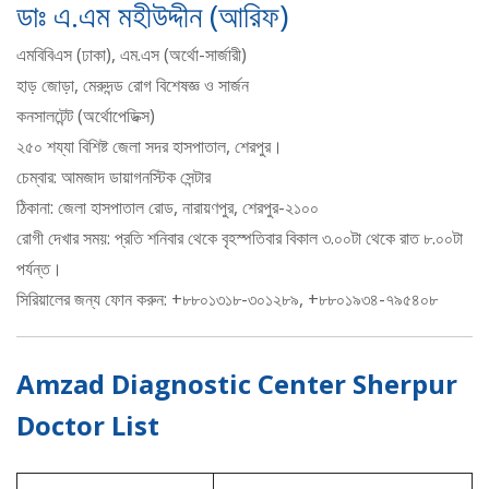
ডাঃ এ.এম মহীউদ্দীন (আরিফ)
এমবিবিএস (ঢাকা), এম.এস (অর্থো-সার্জারী)
হাড় জোড়া, মেরুদন্ড রোগ বিশেষজ্ঞ ও সার্জন
কনসালটেন্ট (অর্থোপেডিক্স)
২৫০ শয্যা বিশিষ্ট জেলা সদর হাসপাতাল, শেরপুর।
চেম্বার: আমজাদ ডায়াগনস্টিক সেন্টার
ঠিকানা: জেলা হাসপাতাল রোড, নারায়ণপুর, শেরপুর-২১০০
রোগী দেখার সময়: প্রতি শনিবার থেকে বৃহস্পতিবার বিকাল ৩.০০টা থেকে রাত ৮.০০টা
পর্যন্ত।
সিরিয়ালের জন্য ফোন করুন: +৮৮০১৩১৮-৩০১২৮৯, +৮৮০১৯৩৪-৭৯৫৪০৮
Amzad Diagnostic Center Sherpur
Doctor List