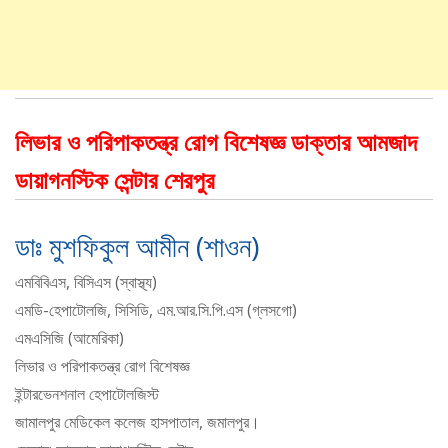
লিভার ও পরিপাকতন্ত্র রোগ বিশেষজ্ঞ ডাক্তার আমজাদ
ডায়াগনস্টিক সেন্টার শেরপুর
ডাঃ মুশফিকুল আমীন (শাওন)
এমবিবিএস, বিসিএস (স্বাস্থ্য)
এমডি-হেপাটোলজি, সিসিডি, এম.আর.সি.পি.এস (গ্লসগো)
এমএসিজি (আমেরিকা)
লিভার ও পরিপাকতন্ত্র রোগ বিশেষজ্ঞ
ইন্টারভেনশনাল হেপাটোলজিস্ট
জামালপুর মেডিকেল কলেজ হাসপাতাল, জমালপুর।