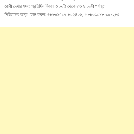
রোগী দেখার সময়: প্রতিদিন বিকাল ৩.০০টা থেকে রাত ৯.০০টা পর্যন্ত
সিরিয়ালের জন্য ফোন করুন: +৮৮০১৭১৭-৮০২৪৫৬, +৮৮০১৩১৮-৩০১২৮৫