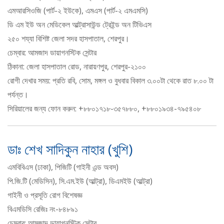
এমআরসিওজি (পার্ট-২ ইউকে), এমএস (পার্ট-২ এমএমসি)
ডি এম ইউ অন মেডিকেল আল্ট্রাসাউন্ড ট্রেইন্ড অন টিভিএস
২৫০ শয্যা বিশিষ্ট জেলা সদর হাসপাতাল, শেরপুর।
চেম্বার: আমজাদ ডায়াগনস্টিক সেন্টার
ঠিকানা: জেলা হাসপাতাল রোড, নারায়ণপুর, শেরপুর-২১০০
রোগী দেখার সময়: প্রতি রবি, সোম, মঙ্গল ও বুধবার বিকাল ৩.০০টা থেকে রাত ৮.০০ টা
পর্যন্ত।
সিরিয়ালের জন্য ফোন করুন: +৮৮০১৭১৮-৩৫৭৮৮০, +৮৮০১৯৩৪-৭৯৫৪০৮
ডাঃ শেখ সাদিকুন নাহার (খুশি)
এমবিবিএস (ঢাকা), পিজিটি (গাইনী এন্ড অবস)
পি.জি.টি (মেডিসিন), সি.এম.ইউ (আল্ট্রা), ডিএমইউ (আল্ট্রা)
গাইনী ও প্রসূতি রোগ বিশেষজ্ঞ
বিএমডিসি রেজিঃ নং-৮৪৮৯১
চেম্বার: আমজাদ ডায়াগনস্টিক সেন্টার