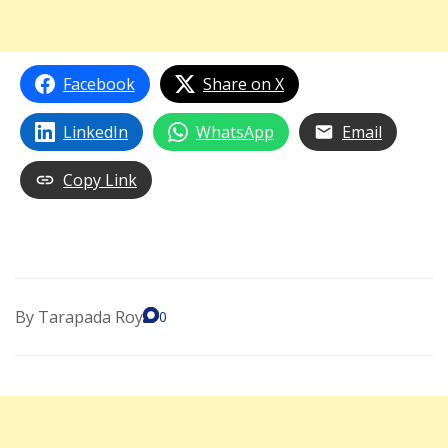
Facebook
Share on X
LinkedIn
WhatsApp
Email
Copy Link
By
Tarapada Roy
0