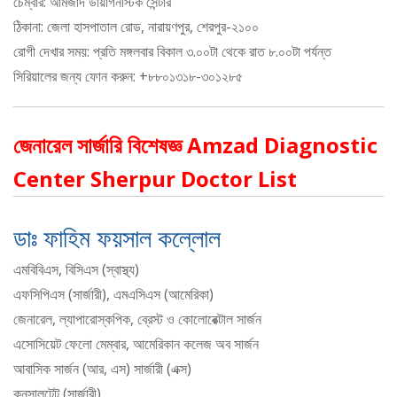
চেম্বার: আমজাদ ডায়াগনস্টিক সেন্টার
ঠিকানা: জেলা হাসপাতাল রোড, নারায়ণপুর, শেরপুর-২১০০
রোগী দেখার সময়: প্রতি মঙ্গলবার বিকাল ৩.০০টা থেকে রাত ৮.০০টা পর্যন্ত
সিরিয়ালের জন্য ফোন করুন: +৮৮০১৩১৮-৩০১২৮৫
জেনারেল সার্জারি বিশেষজ্ঞ Amzad Diagnostic
Center Sherpur Doctor List
ডাঃ ফাহিম ফয়সাল কল্লোল
এমবিবিএস, বিসিএস (স্বাস্থ্য)
এফসিপিএস (সার্জারী), এমএসিএস (আমেরিকা)
জেনারেল, ল্যাপারোস্কপিক, ব্রেস্ট ও কোলোরেক্টাল সার্জন
এসোসিয়েট ফেলো মেম্বার, আমেরিকান কলেজ অব সার্জন
আবাসিক সার্জন (আর, এস) সার্জারী (এক্স)
কনসালটেন্ট (সার্জারী)