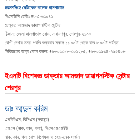
ময়মনসিংহ মেডিকেল কলেজ হাসপাতাল
বিএমডিসি রেজিঃ নং-এ-৬১০৪১
চেম্বার: আমজাদ ডায়াগনস্টিক সেন্টার
ঠিকানা: জেলা হাসপাতাল রোড, নারায়ণপুর, শেরপুর-২১০০
রোগী দেখার সময়: প্রতি শুক্রবার সকাল ১১.০০টা থেকে রাত ৮.০০টা পর্যন্ত
সিরিয়ালের জন্য ফোন করুন: +৮৮০১৩১৮-৩০১২৮৫, +৮৮০১৯৩৪-৭৯৫৪০৮
ইএনটি বিশেষজ্ঞ ডাক্তার আমজাদ ডায়াগনস্টিক সেন্টার
শেরপুর
ডাঃ আব্দুল করিম
এমবিবিএস, বিসিএস (স্বাস্থ্য)
এমএস (নাক, কান, গলা), বিএসএমএমইউ
নাক, কান, গলা রোগ বিশেষজ্ঞ ও হেড-নেক সার্জন