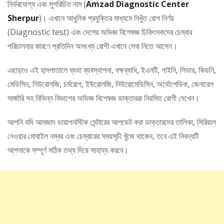
নির্ভরযোগ্য এবং সুপরিচিত নাম (
Amzad Diagnostic Center
Sherpur
)। এখানে আধুনিক প্রযুক্তির মাধ্যমে নিখুঁত রোগ নির্ণয়
(Diagnostic test) এবং দেশের অভিজ্ঞ বিশেষজ্ঞ চিকিৎসকদের চেম্বার
পরিচালনার কারণে প্রতিদিন অসংখ্য রোগী এখানে সেবা নিতে আসেন।
এছাড়াও এই হাসপাতালে ব্যথা ব্যবস্থাপনা, বক্ষব্যাধি, ইএনটি, গাইনি, লিভার, কিডনি,
মেডিসিন, নিউরোলজি, চর্মরোগ, ইউরোলজি, নিউরোমেডিসিন, অর্থোপেডিক, জেনারেল
সার্জারি সহ বিভিন্ন বিভাগের অভিজ্ঞ বিশেষজ্ঞ ডাক্তাররা নিয়মিত রোগী দেখেন।
আপনি যদি আমজাদ ডায়াগনস্টিক সেন্টারের আপডেট করা ডাক্তারদের তালিকা, সিরিয়াল
নেওয়ার মোবাইল নম্বর এবং চেম্বারের সময়সূচী খুঁজে থাকেন, তবে এই নিবন্ধটি
আপনাকে সম্পূর্ণ সঠিক তথ্য দিয়ে সাহায্য করবে।