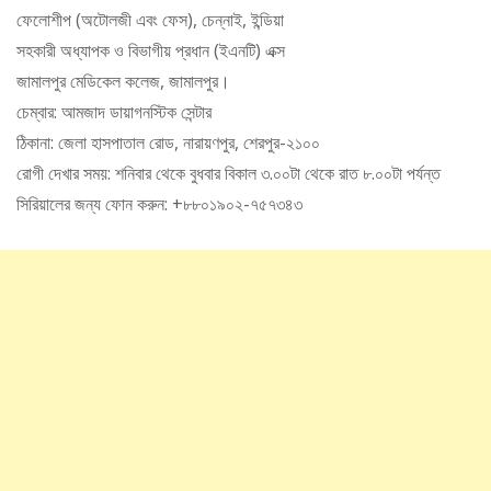
ফেলোশীপ (অটোলজী এবং ফেস), চেন্নাই, ইন্ডিয়া
সহকারী অধ্যাপক ও বিভাগীয় প্রধান (ইএনটি) এক্স
জামালপুর মেডিকেল কলেজ, জামালপুর।
চেম্বার: আমজাদ ডায়াগনস্টিক সেন্টার
ঠিকানা: জেলা হাসপাতাল রোড, নারায়ণপুর, শেরপুর-২১০০
রোগী দেখার সময়: শনিবার থেকে বুধবার বিকাল ৩.০০টা থেকে রাত ৮.০০টা পর্যন্ত
সিরিয়ালের জন্য ফোন করুন: +৮৮০১৯০২-৭৫৭৩৪৩