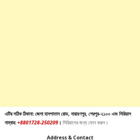
এটির সঠিক ঠিকানা: জেলা হাসপাতাল রোড, নারায়ণপুর, শেরপুর-২১০০ এবং সিরিয়াল
নাম্বার:
+8801728-250209
।
সিরিয়ালের জন্য ফোন করুন।
Address & Contact