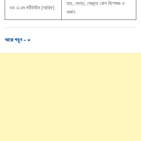
হাড়, জোড়া, মেরুদন্ড রোগ বিশেষজ্ঞ ও
ডাঃ এ.এম মহীউদ্দীন (আরিফ)
সার্জন
আরো পড়ুন – »