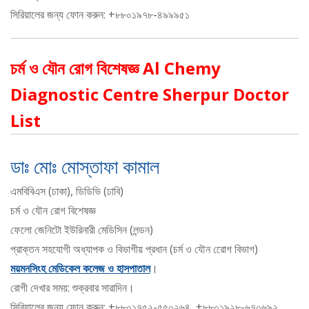
সিরিয়ালের জন্য ফোন করুন: +৮৮০১৯৭৮-৪৯৯৯৫১
চর্ম ও যৌন রোগ বিশেষজ্ঞ Al Chemy
Diagnostic Centre Sherpur Doctor
List
ডাঃ মোঃ মোস্তাফা কামাল
এমবিবিএস (ঢাকা), ডিডিভি (ঢাবি)
চর্ম ও যৌন রোগ বিশেষজ্ঞ
ফেলো জেনিটো ইউরিনারী মেডিসিন (লন্ডন)
প্রাক্তন সহযোগী অধ্যাপক ও বিভাগীয় প্রধান (চর্ম ও যৌন রোেগ বিভাগ)
ময়মনসিংহ মেডিকেল কলেজ ও হাসপাতাল
।
রোগী দেখার সময়: শুক্রবার সারাদিন।
সিরিয়ালের জন্য ফোন করুন: +৮৮০১৭৫২-৫৫০২৬৪, +৮৮০১৯২৮-৬৭০৬৯২