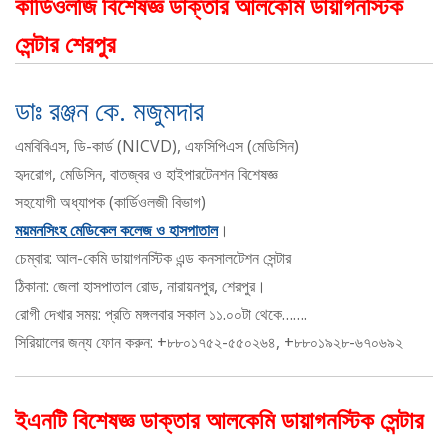
কার্ডিওলজি বিশেষজ্ঞ ডাক্তার আলকেমি ডায়াগনস্টিক
সেন্টার শেরপুর
ডাঃ রঞ্জন কে. মজুমদার
এমবিবিএস, ডি-কার্ড (NICVD), এফসিপিএস (মেডিসিন)
হৃদরোগ, মেডিসিন, বাতজ্বর ও হাইপারটেনশন বিশেষজ্ঞ
সহযোগী অধ্যাপক (কার্ডিওলজী বিভাগ)
ময়মনসিংহ মেডিকেল কলেজ ও হাসপাতাল
।
চেম্বার: আল-কেমি ডায়াগনস্টিক এন্ড কনসালটেশন সেন্টার
ঠিকানা: জেলা হাসপাতাল রোড, নারায়নপুর, শেরপুর।
রোগী দেখার সময়: প্রতি মঙ্গলবার সকাল ১১.০০টা থেকে…….
সিরিয়ালের জন্য ফোন করুন: +৮৮০১৭৫২-৫৫০২৬৪, +৮৮০১৯২৮-৬৭০৬৯২
ইএনটি বিশেষজ্ঞ ডাক্তার আলকেমি ডায়াগনস্টিক সেন্টার