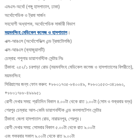
এমএস-অর্থো (পঙ্গু হাসপাতাল, ঢাকা)
অর্থোপেডিক ও ট্রমা সার্জন
সহযোগী অধ্যাপক, অর্থোপেডিক সার্জারী বিভাগ
ময়মনসিংহ মেডিকেল কলেজ ও হাসপাতাল
।
এক্স-আরএস (অর্থোপেডিক্স এন্ড ট্রমাটোলজি)
এক্স-আরএস (ক্যাজুয়ালটি)
চেম্বার: পপুলার ডায়াগনস্টিক সেন্টার লিঃ
ঠিকানা: ২৫২/১ চরপাড়া রোড (ময়মনসিংহ মেডিকেল কলেজ ও হাসপাতালের বিপরীতে),
ময়মনসিংহ
সিরিয়ালের জন্য ফোন করুন: +৮৮০১৭৩৫-৮৪০০৪৯, +৮৮০১৫৫৩-৩৪১৬৬২,
+৮৮০১৭৮৮-৪৯৯৯৫১
রোগী দেখার সময়: প্রতিদিন বিকাল ৪.০০টা থেকে রাত ১.০০টা (সোম ও শুক্রবার বন্ধ)
শেরপুর চেম্বার: আল-কেমি ডায়াগনস্টিক এন্ড কনসালটেশন সেন্টার
ঠিকানা: জেলা হাসপাতাল রোড, নারায়নপুর, শেরপুর।
রোগী দেখার সময়: সোমবার বিকাল ৫.০০টা থেকে রাত ৯.০০টা
এবং শুক্রবার সকাল ৯.০০টা থেকে রাত ৯.০০টা