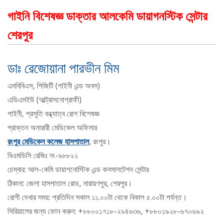
গাইনি বিশেষজ্ঞ ডাক্তার আলকেমি ডায়াগনস্টিক সেন্টার
শেরপুর
ডাঃ রেজোয়ানা পারভীন মিম
এমবিবিএস, পিজিটি (গাইনী এন্ড অবস)
এডিএমইউ (আল্ট্রাসনোগ্রাফী)
গাইনী, প্রসূতি বন্ধ্যাত্ব রোগ বিশেষজ্ঞ
প্রাক্তন অনারারী মেডিকেল অফিসার
রংপুর মেডিকেল কলেজ হাসপাতাল
, রংপুর।
বিএমডিসি রেজিঃ নং-৯৮৮২২
চেম্বার: আল-কেমি ডায়াগনোস্টিক এন্ড কনসালটেশন সেন্টার
ঠিকানা: জেলা হাসপাতাল রোড, নারায়ণপুর, শেরপুর।
রোগী দেখার সময়: প্রতিদিন সকাল ১১.০০টা থেকে বিকাল ৫.০০টা পর্যন্ত।
সিরিয়ালের জন্য ফোন করুন: +৮৮০০১৭১৮-২৯৪৬৩৬, +৮৮০১৯২৮-৬৭০৬৯২