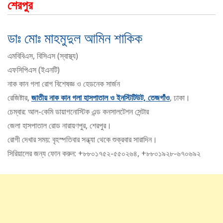
শেরপুর
ডাঃ মোঃ মাহমুদুল আমিন শাকিক
এমবিবিএস, বিসিএস (স্বাস্থ্য)
এফসিপিএস (ইএনটি)
নাক কান গলা রোগ বিশেষজ্ঞ ও হেডনেক সার্জন
রেজিষ্টার,
জাতীয় নাক কান গলা হাসপাতাল ও ইনস্টিটিউট, তেজগাঁও
, ঢাকা।
চেম্বার: আল-কেমি ডায়াগনোস্টিক এন্ড কনসালটেশন সেন্টার
জেলা হাসপাতাল রোড নারায়ণপুর, শেরপুর।
রোগী দেখার সময়: বৃহস্পতিবার সন্ধ্যা থেকে শুক্রবার সারাদিন।
সিরিয়ালের জন্য ফোন করুন: +৮৮০১৭৫২-৫৫০২৬৪, +৮৮০১৯২৮-৬৭০৬৯২