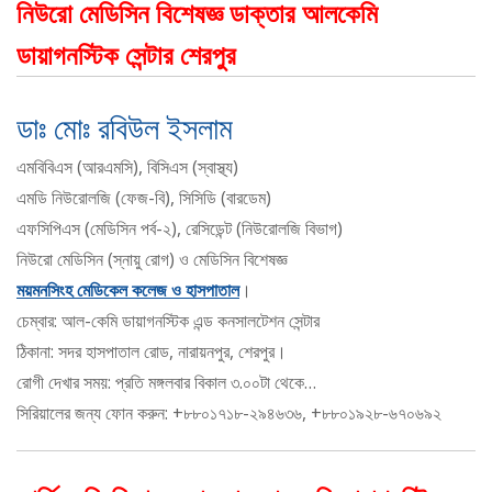
নিউরো মেডিসিন বিশেষজ্ঞ ডাক্তার আলকেমি
ডায়াগনস্টিক সেন্টার শেরপুর
ডাঃ মোঃ রবিউল ইসলাম
এমবিবিএস (আরএমসি), বিসিএস (স্বাস্থ্য)
এমডি নিউরোলজি (ফেজ-বি), সিসিডি (বারডেম)
এফসিপিএস (মেডিসিন পর্ব-২), রেসিডেন্ট (নিউরোলজি বিভাগ)
নিউরো মেডিসিন (স্নায়ু রোগ) ও মেডিসিন বিশেষজ্ঞ
ময়মনসিংহ মেডিকেল কলেজ ও হাসপাতাল
।
চেম্বার: আল-কেমি ডায়াগনস্টিক এন্ড কনসালটেশন সেন্টার
ঠিকানা: সদর হাসপাতাল রোড, নারায়নপুর, শেরপুর।
রোগী দেখার সময়: প্রতি মঙ্গলবার বিকাল ৩.০০টা থেকে…
সিরিয়ালের জন্য ফোন করুন: +৮৮০১৭১৮-২৯৪৬৩৬, +৮৮০১৯২৮-৬৭০৬৯২