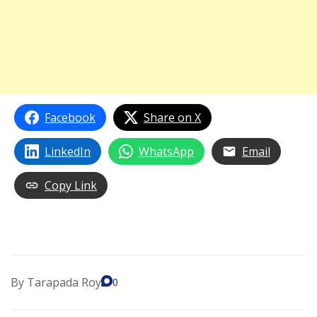
Facebook
Share on X
LinkedIn
WhatsApp
Email
Copy Link
By
Tarapada Roy
0