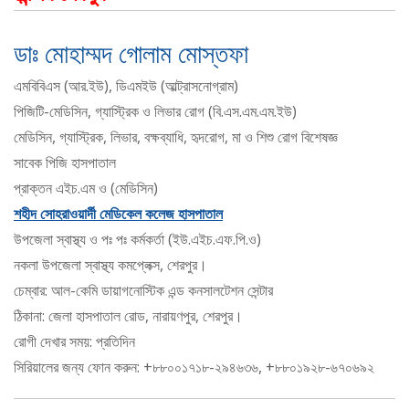
ডাঃ মোহাম্মদ গোলাম মোস্তফা
এমবিবিএস (আর.ইউ), ডিএমইউ (আল্ট্রাসনোগ্রাম)
পিজিটি-মেডিসিন, গ্যাস্ট্রিক ও লিভার রোগ (বি.এস.এম.এম.ইউ)
মেডিসিন, গ্যাস্ট্রিক, লিভার, বক্ষব্যাধি, হৃদরোগ, মা ও শিশু রোগ বিশেষজ্ঞ
সাবেক পিজি হাসপাতাল
প্রাক্তন এইচ.এম ও (মেডিসিন)
শহীদ সোহরাওয়ার্দী মেডিকেল কলেজ হাসপাতাল
উপজেলা স্বাস্থ্য ও পঃ পঃ কর্মকর্তা (ইউ.এইচ.এফ.পি.ও)
নকলা উপজেলা স্বাস্থ্য কমপ্লেক্স, শেরপুর।
চেম্বার: আল-কেমি ডায়াগনোস্টিক এন্ড কনসালটেশন সেন্টার
ঠিকানা: জেলা হাসপাতাল রোড, নারায়ণপুর, শেরপুর।
রোগী দেখার সময়: প্রতিদিন
সিরিয়ালের জন্য ফোন করুন: +৮৮০০১৭১৮-২৯৪৬৩৬, +৮৮০১৯২৮-৬৭০৬৯২