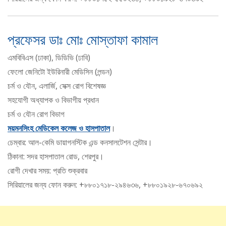
প্রফেসর ডাঃ মোঃ মোস্তাফা কামাল
এমবিবিএস (ঢাকা), ডিডিভি (ঢাবি)
ফেলো জেনিটো ইউরিনারী মেডিসিন (লন্ডন)
চর্ম ও যৌন, এলার্জি, সেক্স রোগ বিশেষজ্ঞ
সহযোগী অধ্যাপক ও বিভাগীয় প্রধান
চর্ম ও যৌন রোগ বিভাগ
ময়মনসিংহ মেডিকেল কলেজ ও হাসপাতাল
।
চেম্বার: আল-কেমি ডায়াগনস্টিক এন্ড কনসালটেশন সেন্টার।
ঠিকানা: সদর হাসপাতাল রোড, শেরপুর।
রোগী দেখার সময়: প্রতি শুক্রবার
সিরিয়ালের জন্য ফোন করুন: +৮৮০১৭১৮-২৯৪৬৩৬, +৮৮০১৯২৮-৬৭০৬৯২