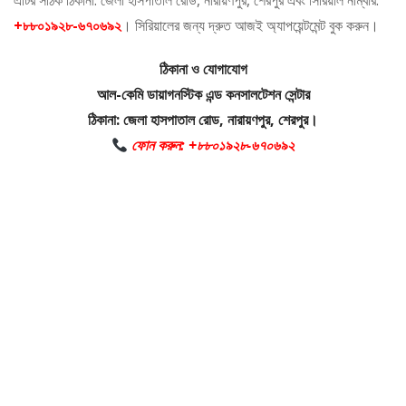
এটির সঠিক ঠিকানা: জেলা হাসপাতাল রোড, নারায়ণপুর, শেরপুর এবং সিরিয়াল নাম্বার:
+৮৮০১৯২৮-৬৭০৬৯২
। সিরিয়ালের জন্য দ্রুত আজই অ্যাপয়েন্টমেন্ট বুক করুন।
ঠিকানা ও যোগাযোগ
আল-কেমি ডায়াগনস্টিক এন্ড কনসালটেশন সেন্টার
ঠিকানা: জেলা হাসপাতাল রোড, নারায়ণপুর, শেরপুর।
ফোন করুন: +৮৮০১৯২৮-৬৭০৬৯২