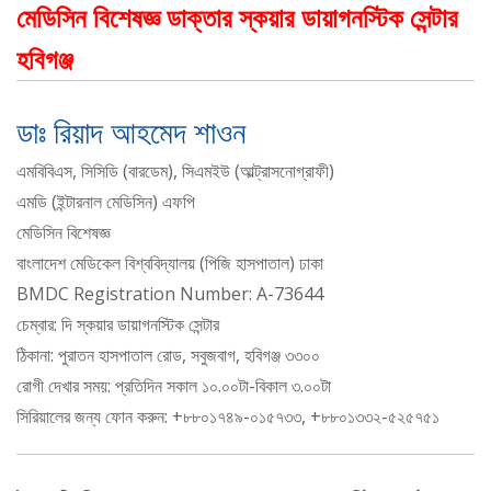
মেডিসিন বিশেষজ্ঞ ডাক্তার স্কয়ার ডায়াগনস্টিক সেন্টার
হবিগঞ্জ
ডাঃ রিয়াদ আহমেদ শাওন
এমবিবিএস, সিসিডি (বারডেম), সিএমইউ (আল্ট্রাসনোগ্রাফী)
এমডি (ইন্টারনাল মেডিসিন) এফপি
মেডিসিন বিশেষজ্ঞ
বাংলাদেশ মেডিকেল বিশ্ববিদ্যালয় (পিজি হাসপাতাল) ঢাকা
BMDC Registration Number: A-73644
চেম্বার: দি স্কয়ার ডায়াগনস্টিক সেন্টার
ঠিকানা: পুরাতন হাসপাতাল রোড, সবুজবাগ, হবিগঞ্জ ৩৩০০
রোগী দেখার সময়: প্রতিদিন সকাল ১০.০০টা-বিকাল ৩.০০টা
সিরিয়ালের জন্য ফোন করুন: +৮৮০১৭৪৯-০১৫৭৩৩, +৮৮০১৩৩২-৫২৫৭৫১