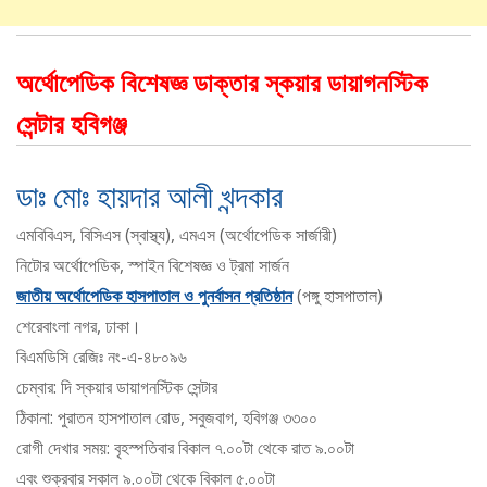
অর্থোপেডিক বিশেষজ্ঞ ডাক্তার স্কয়ার ডায়াগনস্টিক
সেন্টার হবিগঞ্জ
ডাঃ মোঃ হায়দার আলী খন্দকার
এমবিবিএস, বিসিএস (স্বাস্থ্য), এমএস (অর্থোপেডিক সার্জারী)
নিটোর অর্থোপেডিক, স্পাইন বিশেষজ্ঞ ও ট্রমা সার্জন
জাতীয় অর্থোপেডিক হাসপাতাল ও পুনর্বাসন প্রতিষ্ঠান
(পঙ্গু হাসপাতাল)
শেরেবাংলা নগর, ঢাকা।
বিএমডিসি রেজিঃ নং-এ-৪৮০৯৬
চেম্বার: দি স্কয়ার ডায়াগনস্টিক সেন্টার
ঠিকানা: পুরাতন হাসপাতাল রোড, সবুজবাগ, হবিগঞ্জ ৩৩০০
রোগী দেখার সময়: বৃহস্পতিবার বিকাল ৭.০০টা থেকে রাত ৯.০০টা
এবং শুক্রবার সকাল ৯.০০টা থেকে বিকাল ৫.০০টা