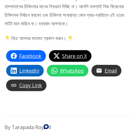
হাসপাতালের চিকিৎসার মানের নিশ্চয়তা দিচ্ছি না। আপনি অবশ্যই নিজ বিবেচনায়
চিকিৎসক নির্বাচন করবেন এবং চিকিৎসা সংক্রান্ত কোন দ্বায়-দ্বায়িত্ব এই ওয়েব
সাইট বহন করিবে না। ধন্যবাদ আপনাকে।
নিচে আপনার মতামত প্রকাশ করুন।
Facebook
Share on X
LinkedIn
WhatsApp
Email
Copy Link
By
Tarapada Roy
0