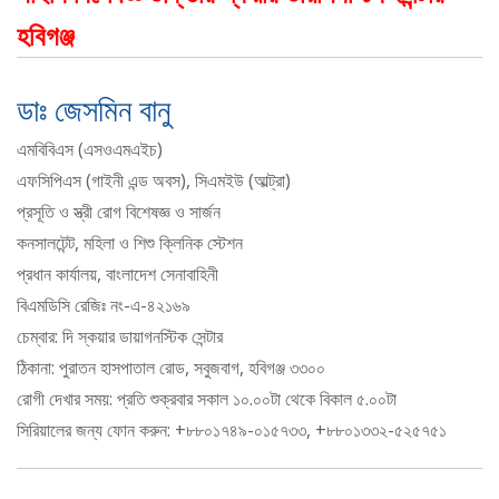
হবিগঞ্জ
ডাঃ জেসমিন বানু
এমবিবিএস (এসওএমএইচ)
এফসিপিএস (গাইনী এন্ড অবস), সিএমইউ (আল্ট্রা)
প্রসূতি ও স্ত্রী রোগ বিশেষজ্ঞ ও সার্জন
কনসালটেন্ট, মহিলা ও শিশু ক্লিনিক স্টেশন
প্রধান কার্যালয়, বাংলাদেশ সেনাবাহিনী
বিএমডিসি রেজিঃ নং-এ-৪২১৬৯
চেম্বার: দি স্কয়ার ডায়াগনস্টিক সেন্টার
ঠিকানা: পুরাতন হাসপাতাল রোড, সবুজবাগ, হবিগঞ্জ ৩৩০০
রোগী দেখার সময়: প্রতি শুক্রবার সকাল ১০.০০টা থেকে বিকাল ৫.০০টা
সিরিয়ালের জন্য ফোন করুন: +৮৮০১৭৪৯-০১৫৭৩৩, +৮৮০১৩৩২-৫২৫৭৫১