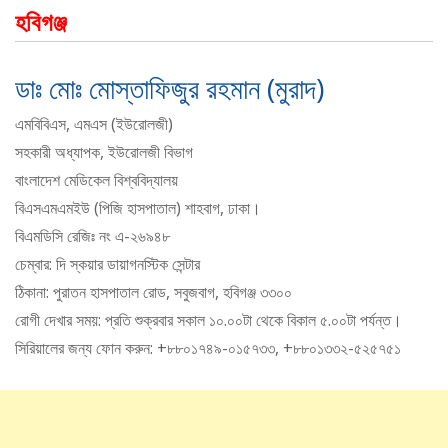
হবিগঞ্জ
ডাঃ মোঃ মোস্তাফিজুর রহমান (মুরাদ)
এমবিবিএস, এমএস (ইউরোলজী)
সহকারী অধ্যাপক, ইউরোলজী বিভাগ
বাংলাদেশ মেডিকেল বিশ্ববিদ্যালয়
বিএসএমএমইউ (পিজি হাসপাতাল) শাহবাগ, ঢাকা।
বিএমডিসি রেজিঃ নং এ-২৬৯৪৮
চেম্বার: দি স্কয়ার ডায়াগনস্টিক সেন্টার
ঠিকানা: পুরাতন হাসপাতাল রোড, সবুজবাগ, হবিগঞ্জ ৩৩০০
রোগী দেখার সময়: প্রতি শুক্রবার সকাল ১০.০০টা থেকে বিকাল ৫.০০টা পর্যন্ত।
সিরিয়ালের জন্য ফোন করুন: +৮৮০১৭৪৯-০১৫৭৩৩, +৮৮০১৩৩২-৫২৫৭৫১