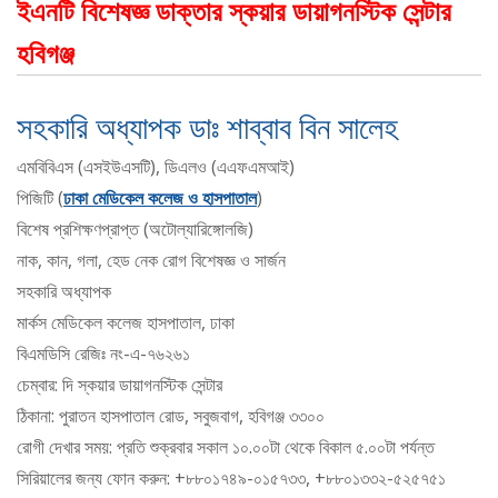
ইএনটি বিশেষজ্ঞ ডাক্তার স্কয়ার ডায়াগনস্টিক সেন্টার
হবিগঞ্জ
সহকারি অধ্যাপক ডাঃ শাব্বাব বিন সালেহ
এমবিবিএস (এসইউএসটি), ডিএলও (এএফএমআই)
পিজিটি (
ঢাকা মেডিকেল কলেজ ও হাসপাতাল
)
বিশেষ প্রশিক্ষণপ্রাপ্ত (অটোল্যারিঙ্গোলজি)
নাক, কান, গলা, হেড নেক রোগ বিশেষজ্ঞ ও সার্জন
সহকারি অধ্যাপক
মার্কস মেডিকেল কলেজ হাসপাতাল, ঢাকা
বিএমডিসি রেজিঃ নং-এ-৭৬২৬১
চেম্বার: দি স্কয়ার ডায়াগনস্টিক সেন্টার
ঠিকানা: পুরাতন হাসপাতাল রোড, সবুজবাগ, হবিগঞ্জ ৩৩০০
রোগী দেখার সময়: প্রতি শুক্রবার সকাল ১০.০০টা থেকে বিকাল ৫.০০টা পর্যন্ত
সিরিয়ালের জন্য ফোন করুন: +৮৮০১৭৪৯-০১৫৭৩৩, +৮৮০১৩৩২-৫২৫৭৫১