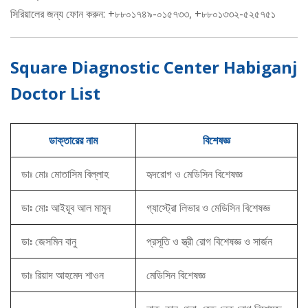
সিরিয়ালের জন্য ফোন করুন: +৮৮০১৭৪৯-০১৫৭৩৩, +৮৮০১৩৩২-৫২৫৭৫১
Square Diagnostic Center Habiganj
Doctor List
ডাক্তারের নাম
বিশেষজ্ঞ
ডাঃ মোঃ মোতাসিম বিল্লাহ
হৃদরোগ ও মেডিসিন বিশেষজ্ঞ
ডাঃ মোঃ আইয়ূব আল মামুন
গ্যাস্ট্রো লিভার ও মেডিসিন বিশেষজ্ঞ
ডাঃ জেসমিন বানু
প্রসূতি ও স্ত্রী রোগ বিশেষজ্ঞ ও সার্জন
ডাঃ রিয়াদ আহমেদ শাওন
মেডিসিন বিশেষজ্ঞ