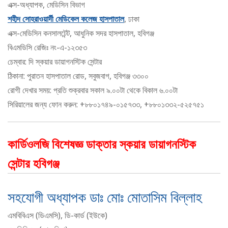
এক্স-অধ্যাপক, মেডিসিন বিভাগ
শহীদ সোহরাওয়ার্দী মেডিকেল কলেজ হাসপাতাল
, ঢাকা
এক্স-মেডিসিন কনসালটেন্ট, আধুনিক সদর হাসপাতাল, হবিগঞ্জ
বিএমডিসি রেজিঃ নং-এ-১২৩৫৩
চেম্বার: দি স্কয়ার ডায়াগনস্টিক সেন্টার
ঠিকানা: পুরাতন হাসপাতাল রোড, সবুজবাগ, হবিগঞ্জ ৩৩০০
রোগী দেখার সময়: প্রতি শুক্রবার সকাল ৯.০০টা থেকে বিকাল ৬.০০টা
সিরিয়ালের জন্য ফোন করুন: +৮৮০১৭৪৯-০১৫৭৩৩, +৮৮০১৩৩২-৫২৫৭৫১
কার্ডিওলজি বিশেষজ্ঞ ডাক্তার স্কয়ার ডায়াগনস্টিক
সেন্টার হবিগঞ্জ
সহযোগী অধ্যাপক ডাঃ মোঃ মোতাসিম বিল্লাহ
এমবিবিএস (ডিএমসি), ডি-কার্ড (ইউকে)