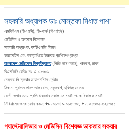
সহকারি অধ্যাপক ডাঃ মোস্তফা মিধাত পাশা
এমবিবিএস (ডিএমসি), ডি-কার্ড (বিএমইউ)
মেডিসিন ও হৃদরোগ বিশেষজ্ঞ
সহকারি অধ্যাপক, কার্ডিওলজি বিভাগ
ডায়াবেটিস এবং বক্ষব্যাধিতে উচ্চতর প্রশিক্ষণপ্রাপ্ত
বাংলাদেশ মেডিকেল বিশ্ববিদ্যালয়
(পিজি হাসপাতাল), শাহবাগ, ঢাকা
বিএমডিসি রেজিঃ নং-এ-৩১৩০১
চেম্বার: দি স্কয়ার ডায়াগনস্টিক সেন্টার
ঠিকানা: পুরাতন হাসপাতাল রোড, সবুজবাগ, হবিগঞ্জ ৩৩০০
রোগী দেখার সময়: প্রতি শুক্রবার সকাল ১০.০০টা থেকে বিকাল ৫.০০টা
সিরিয়ালের জন্য ফোন করুন: +৮৮০১৭৪৯-০১৫৭৩৩, +৮৮০১৩৩২-৫২৫৭৫১
গ্যাস্ট্রোলিভার ও মেডিসিন বিশেষজ্ঞ ডাক্তার স্কয়ার