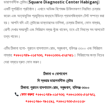
ডায়াগনস্টিক সেন্টার (
Square Diagnostic Center Habiganj
)
একটি সুপরিচিত প্রতিষ্ঠান। এখানে অভিজ্ঞ বিশেষজ্ঞ চিকিৎসকগণ নিয়মিত চেম্বার
করেন এবং অত্যাধুনিক প্রযুক্তির মাধ্যমে বিভিন্ন প্যাথলজিক্যাল টেস্ট সম্পন্ন করা
হয়। আপনি যদি এই সেন্টারের ডাক্তারদের তালিকা, চেম্বার ঠিকানা, ফোন নাম্বার,
রোগী দেখার সময়সূচী এবং সিরিয়াল নম্বর খুঁজে থাকেন, তবে এই নিবন্ধে সব আপডেট
তথ্য পাবেন।
এটির ঠিকানা হলো- পুরাতন হাসপাতাল রোড, সবুজবাগ, হবিগঞ্জ ৩৩০০ এবং সিরিয়াল
নাম্বার:
+৮৮০১৭৪৯-০১৫৭৩৩, +৮৮০১৩৩২-৫২৫৭৫১
। সিরিয়ালের জন্য নিচের
দেয়া নম্বরে দ্রুত ফোন করুন।
ঠিকানা ও যোগাযোগ
দি স্কয়ার ডায়াগনস্টিক সেন্টার
ঠিকানা: পুরাতন হাসপাতাল রোড, সবুজবাগ, হবিগঞ্জ ৩৩০০
ফোন করুন: +৮৮০১৭৪৯-০১৫৭৩৩, +৮৮০১৩৩২-৫২৫৭৫১,
+৮৮০১৭৬০-৭৯২২৯১, +৮৮০১৭৩৩-৫০২২২৮