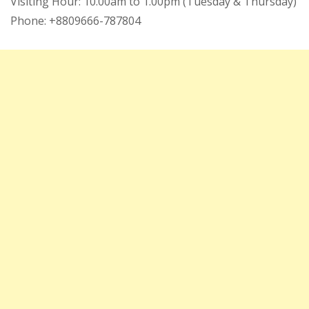
Visiting Hour: 10.00am to 1.00pm (Tuesday & Thursday)
Phone: +8809666-787804