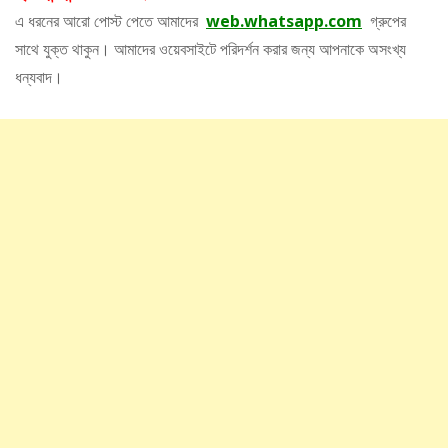
এ ধরনের আরো পোস্ট পেতে আমাদের
web.whatsapp.com
গ্রুপের
সাথে যুক্ত থাকুন। আমাদের ওয়েবসাইটে পরিদর্শন করার জন্য আপনাকে অসংখ্য
ধন্যবাদ।