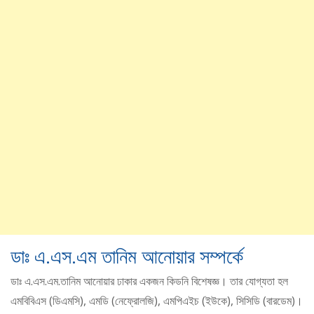
ডাঃ এ.এস.এম তানিম আনোয়ার সম্পর্কে
ডাঃ এ.এস.এম.তানিম আনোয়ার ঢাকার একজন কিডনি বিশেষজ্ঞ। তার যোগ্যতা হল
এমবিবিএস (ডিএমসি), এমডি (নেফ্রোলজি), এমপিএইচ (ইউকে), সিসিডি (বারডেম)।