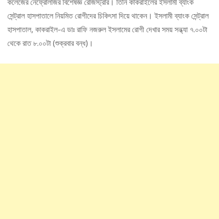
কলেজের নেফ্রোলজির বিশেষজ্ঞ রেজিস্ট্রার। তিনি কাকরাইলের ইসলামী ব্যাংক
সেন্ট্রাল হাসপাতালে নিয়মিত রোগীদের চিকিৎসা দিয়ে থাকেন। ইসলামী ব্যাংক সেন্ট্রাল
হাসপাতাল, কাকরাইল-এ ডাঃ রাফি নজরুল ইসলামের রোগী দেখার সময় সন্ধ্যা ৭.০০টা
থেকে রাত ৮.০০টা (শুক্রবার বন্ধ)।