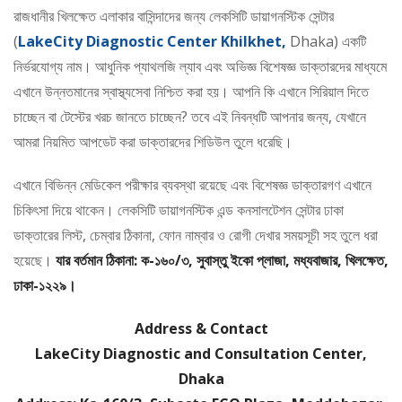
রাজধানীর খিলক্ষেত এলাকার বাসিন্দাদের জন্য লেকসিটি ডায়াগনস্টিক সেন্টার
(
LakeCity Diagnostic Center Khilkhet,
Dhaka) একটি
নির্ভরযোগ্য নাম। আধুনিক প্যাথলজি ল্যাব এবং অভিজ্ঞ বিশেষজ্ঞ ডাক্তারদের মাধ্যমে
এখানে উন্নতমানের স্বাস্থ্যসেবা নিশ্চিত করা হয়। আপনি কি এখানে সিরিয়াল দিতে
চাচ্ছেন বা টেস্টের খরচ জানতে চাচ্ছেন? তবে এই নিবন্ধটি আপনার জন্য, যেখানে
আমরা নিয়মিত আপডেট করা ডাক্তারদের শিডিউল তুলে ধরেছি।
এখানে বিভিন্ন মেডিকেল পরীক্ষার ব্যবস্থা রয়েছে এবং বিশেষজ্ঞ ডাক্তারগণ এখানে
চিকিৎসা দিয়ে থাকেন। লেকসিটি ডায়াগনস্টিক এন্ড কনসালটেশন সেন্টার ঢাকা
ডাক্তারের লিস্ট, চেম্বার ঠিকানা, ফোন নাম্বার ও রোগী দেখার সময়সূচী সহ তুলে ধরা
হয়েছে।
যার বর্তমান ঠিকানা: ক-১৬০/৩, সুবাস্তু ইকো প্লাজা, মধ্যবাজার, খিলক্ষেত,
ঢাকা-১২২৯।
Address & Contact
LakeCity Diagnostic and Consultation Center,
Dhaka