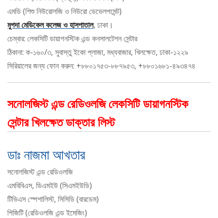
এমডি (শিশু নিউরোলজি ও নিউরো ডেভেলপমেন্ট)
মুগদা মেডিকেল কলেজ ও হাসপাতাল
, ঢাকা।
চেম্বার: লেকসিটি ডায়াগনস্টিক এন্ড কনসালটেশন সেন্টার
ঠিকানা: ক-১৬০/৩, সুবাস্তু ইকো প্লাজা, মধ্যবাজার, খিলক্ষেত, ঢাকা-১২২৯
সিরিয়ালের জন্য ফোন করুন: +৮৮০১৭৫৩-৮৮৭৯৫৩, +৮৮০১৬৮১-৪৯৩৪৭৪
সনোলজিস্ট এন্ড রেডিওলজি লেকসিটি ডায়াগনস্টিক
সেন্টার খিলক্ষেত ডাক্তার লিস্ট
ডাঃ নাজমা আখতার
সনোলজিস্ট এন্ড রেডিওলজি
এমবিবিএস, ডিএমইউ (সিএমইউডি)
টিভিএস স্পেশালিস্ট, সিসিডি (বারডেম)
পিজিটি (রেডিওলজি এন্ড ইমেজিং)