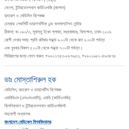
ফেলো, ইন্টারভেনশনাল কার্ডিওলজি (জাপান)
হৃদরোগ ও মেডিসিন বিশেষজ্ঞ
চেম্বার: লেকসিটি ডায়াগনস্টিক এন্ড কনসালটেশন সেন্টার
ঠিকানা: ক-১৬০/৩, সুবাস্তু ইকো প্লাজা, মধ্যবাজার, খিলক্ষেত, ঢাকা-১২২৯
রোগী দেখার সময়: প্রতি রবিবার সন্ধ্যা ৬.০০টা থেকে রাত ৮.০০টা পর্যন্ত
এবং বুধবার বিকাল ৫.০০টা থেকে সন্ধ্যা ৭.০০টা পর্যন্ত।
সিরিয়ালের জন্য ফোন করুন: +৮৮০১৭৫৩-৮৮৭৯৫৩, +৮৮০১৬৮১-৪৯৩৪৭৪
ডাঃ মোস্তাশিরুল হক
মেডিসিন, হৃদরোগ ও ডায়াবেটিস বিশেষজ্ঞ
এমবিবিএস (এসএসএমসি), এমডি (কার্ডিওলজি)
ক্লিনিক্যাল ও ইন্টারভেনশনাল কার্ডিওলজিস্ট
সহযোগী অধ্যাপক
বাংলাদেশ মেডিকেল বিশ্ববিদ্যালয়