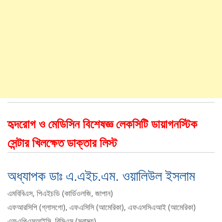
হৃদরোগ ও মেডিসিন বিশেষজ্ঞ লেকসিটি ডায়াগনস্টিক
সেন্টার খিলক্ষেত ডাক্তার লিস্ট
অধ্যাপক ডাঃ এ.এইচ.এম. ওয়ালিউল ইসলাম
এমবিবিএস, পিএইচডি (কার্ডিওলজি, জাপান)
এফআরসিপি (গ্লাসগো), এফএসিসি (আমেরিকা), এফএসসিএআই (আমেরিকা)
এফএপিএসআইসি, বিসিএস (স্বাস্থ্য)