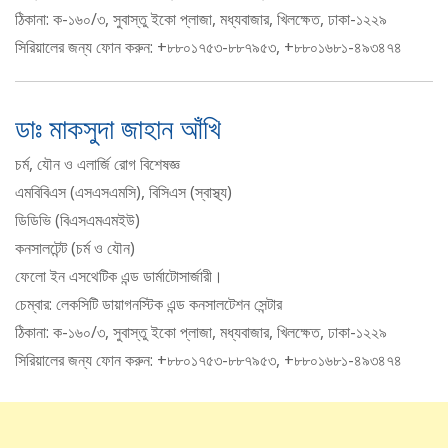
ঠিকানা: ক-১৬০/৩, সুবাস্তু ইকো প্লাজা, মধ্যবাজার, খিলক্ষেত, ঢাকা-১২২৯
সিরিয়ালের জন্য ফোন করুন: +৮৮০১৭৫৩-৮৮৭৯৫৩, +৮৮০১৬৮১-৪৯৩৪৭৪
ডাঃ মাকসুদা জাহান আঁখি
চর্ম, যৌন ও এলার্জি রোগ বিশেষজ্ঞ
এমবিবিএস (এসএসএমসি), বিসিএস (স্বাস্থ্য)
ডিডিভি (বিএসএমএমইউ)
কনসালটেন্ট (চর্ম ও যৌন)
ফেলো ইন এসথেটিক এন্ড ডার্মাটোসার্জারী।
চেম্বার: লেকসিটি ডায়াগনস্টিক এন্ড কনসালটেশন সেন্টার
ঠিকানা: ক-১৬০/৩, সুবাস্তু ইকো প্লাজা, মধ্যবাজার, খিলক্ষেত, ঢাকা-১২২৯
সিরিয়ালের জন্য ফোন করুন: +৮৮০১৭৫৩-৮৮৭৯৫৩, +৮৮০১৬৮১-৪৯৩৪৭৪