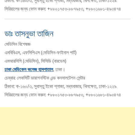
ঠিকানা: ক-১৬০/৩, সুবাস্তু ইকো প্লাজা, মধ্যবাজার, খিলক্ষেত, ঢাকা-১২২৯
সিরিয়ালের জন্য ফোন করুন: +৮৮০১৭৫৩-৮৮৭৯৫৩, +৮৮০১৬৮১-৪৯৩৪৭৪
ডাঃ তাসনুভা তাজিন
মেডিসিন বিশেষজ্ঞ
এমবিবিএস, এফসিপিএস (মেডিসিন-ফাইনাল পার্ট)
এমআরসিপি (মেডিসিন), সিসিডি (বারডেম)
ঢাকা মেডিকেল কলেজ হাসপাতাল
, ঢাকা।
চেম্বার: লেকসিটি ডায়াগনস্টিক এন্ড কনসালটেশন সেন্টার
ঠিকানা: ক-১৬০/৩, সুবাস্তু ইকো প্লাজা, মধ্যবাজার, খিলক্ষেত, ঢাকা-১২২৯
সিরিয়ালের জন্য ফোন করুন: +৮৮০১৭৫৩-৮৮৭৯৫৩, +৮৮০১৬৮১-৪৯৩৪৭৪