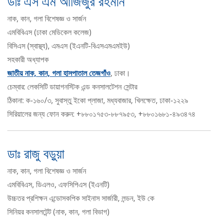
ডাঃ এস এম আজিজুর রহমান
নাক, কান, গলা বিশেষজ্ঞ ও সার্জন
এমবিবিএস (ঢাকা মেডিকেল কলেজ)
বিসিএস (স্বাস্থ্য), এমএস (ইএনটি-বিএসএমএমইউ)
সহকারী অধ্যাপক
জাতীয় নাক, কান, গলা হাসপাতাল তেজগাঁও
, ঢাকা।
চেম্বার: লেকসিটি ডায়াগনস্টিক এন্ড কনসালটেশন সেন্টার
ঠিকানা: ক-১৬০/৩, সুবাস্তু ইকো প্লাজা, মধ্যবাজার, খিলক্ষেত, ঢাকা-১২২৯
সিরিয়ালের জন্য ফোন করুন: +৮৮০১৭৫৩-৮৮৭৯৫৩, +৮৮০১৬৮১-৪৯৩৪৭৪
ডাঃ রাজু বড়ুয়া
নাক, কান, গলা বিশেষজ্ঞ ও সার্জন
এমবিবিএস, ডিএলও, এফসিপিএস (ইএনটি)
উচ্চতর প্রশিক্ষন এন্ডোসকপিক সাইনাস সার্জারী, লন্ডন, ইউ কে
সিনিয়র কনসালটেন্ট (নাক, কান, গলা বিভাগ)