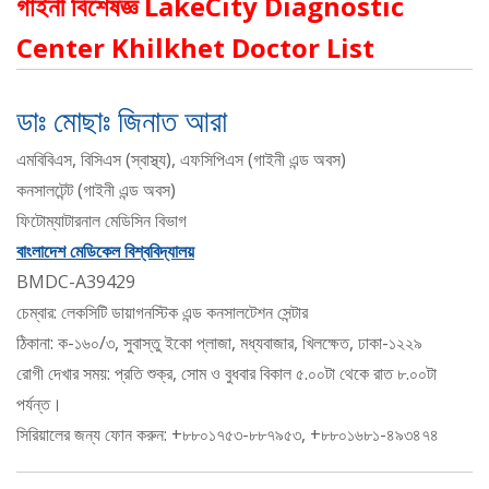
গাইনী বিশেষজ্ঞ LakeCity Diagnostic
Center Khilkhet Doctor List
ডাঃ মোছাঃ জিনাত আরা
এমবিবিএস, বিসিএস (স্বাস্থ্য), এফসিপিএস (গাইনী এন্ড অবস)
কনসালটেন্ট (গাইনী এন্ড অবস)
ফিটোম্যাটারনাল মেডিসিন বিভাগ
বাংলাদেশ মেডিকেল বিশ্ববিদ্যালয়
BMDC-A39429
চেম্বার: লেকসিটি ডায়াগনস্টিক এন্ড কনসালটেশন সেন্টার
ঠিকানা: ক-১৬০/৩, সুবাস্তু ইকো প্লাজা, মধ্যবাজার, খিলক্ষেত, ঢাকা-১২২৯
রোগী দেখার সময়: প্রতি শুক্র, সোম ও বুধবার বিকাল ৫.০০টা থেকে রাত ৮.০০টা
পর্যন্ত।
সিরিয়ালের জন্য ফোন করুন: +৮৮০১৭৫৩-৮৮৭৯৫৩, +৮৮০১৬৮১-৪৯৩৪৭৪