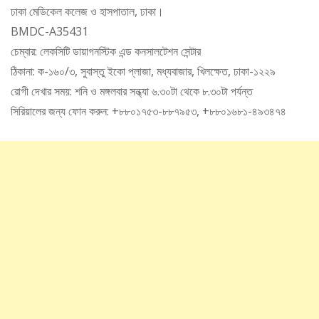
ঢাকা মেডিকেল কলেজ ও হাসপাতাল, ঢাকা।
BMDC-A35431
চেম্বার: লেকসিটি ডায়াগনস্টিক এন্ড কনসালটেশন সেন্টার
ঠিকানা: ক-১৬০/৩, সুবাস্তু ইকো প্লাজা, মধ্যবাজার, খিলক্ষেত, ঢাকা-১২২৯
রোগী দেখার সময়: শনি ও মঙ্গলবার সন্ধ্যা ৬.৩০টা থেকে ৮.৩০টা পর্যন্ত
সিরিয়ালের জন্য ফোন করুন: +৮৮০১৭৫৩-৮৮৭৯৫৩, +৮৮০১৬৮১-৪৯৩৪৭৪