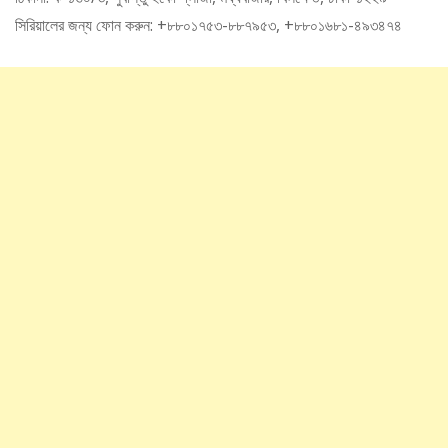
সিরিয়ালের জন্য ফোন করুন: +৮৮০১৭৫৩-৮৮৭৯৫৩, +৮৮০১৬৮১-৪৯৩৪৭৪