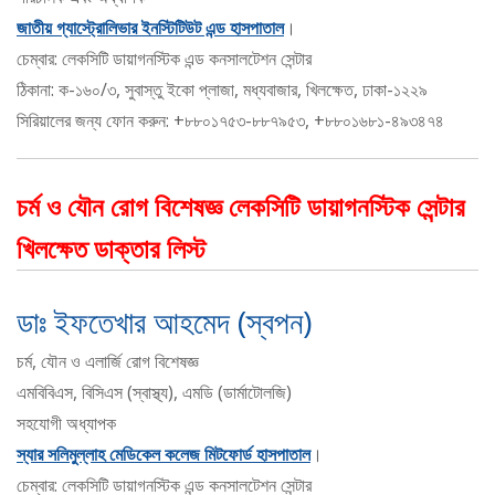
জাতীয় গ্যাস্ট্রোলিভার ইনস্টিটিউট এন্ড হাসপাতাল
।
চেম্বার: লেকসিটি ডায়াগনস্টিক এন্ড কনসালটেশন সেন্টার
ঠিকানা: ক-১৬০/৩, সুবাস্তু ইকো প্লাজা, মধ্যবাজার, খিলক্ষেত, ঢাকা-১২২৯
সিরিয়ালের জন্য ফোন করুন: +৮৮০১৭৫৩-৮৮৭৯৫৩, +৮৮০১৬৮১-৪৯৩৪৭৪
চর্ম ও যৌন রোগ বিশেষজ্ঞ লেকসিটি ডায়াগনস্টিক সেন্টার
খিলক্ষেত ডাক্তার লিস্ট
ডাঃ ইফতেখার আহমেদ (স্বপন)
চর্ম, যৌন ও এলার্জি রোগ বিশেষজ্ঞ
এমবিবিএস, বিসিএস (স্বাস্থ্য), এমডি (ডার্মাটোলজি)
সহযোগী অধ্যাপক
স্যার সলিমুল্লাহ মেডিকেল কলেজ মিটফোর্ড হাসপাতাল
।
চেম্বার: লেকসিটি ডায়াগনস্টিক এন্ড কনসালটেশন সেন্টার