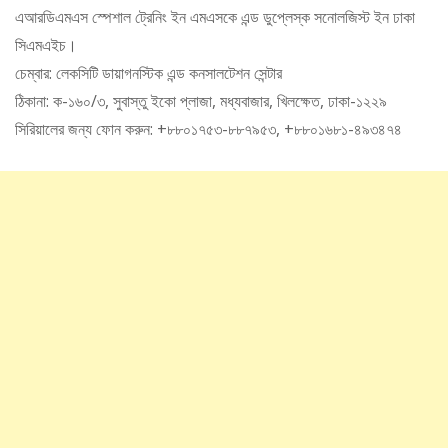
এআরডিএমএস স্পেশাল ট্রেনিং ইন এমএসকে এন্ড ডুপ্লেস্ক সনোলজিস্ট ইন ঢাকা
সিএমএইচ।
চেম্বার: লেকসিটি ডায়াগনস্টিক এন্ড কনসালটেশন সেন্টার
ঠিকানা: ক-১৬০/৩, সুবাস্তু ইকো প্লাজা, মধ্যবাজার, খিলক্ষেত, ঢাকা-১২২৯
সিরিয়ালের জন্য ফোন করুন: +৮৮০১৭৫৩-৮৮৭৯৫৩, +৮৮০১৬৮১-৪৯৩৪৭৪