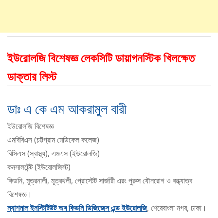
ইউরোলজি বিশেষজ্ঞ লেকসিটি ডায়াগনস্টিক খিলক্ষেত
ডাক্তার লিস্ট
ডাঃ এ কে এম আকরামুল বারী
ইউরোলজি বিশেষজ্ঞ
এমবিবিএস (চট্টগ্রাম মেডিকেল কলেজ)
বিসিএস (স্বাস্থ্য), এমএস (ইউরোলজি)
কনসালটেন্ট (ইউরোলজিস্ট)
কিডনি, মূত্রনালী, মূত্রথলী, প্রোস্টেট সার্জারী এরং পুরুস যৌনরোগ ও বন্ধ্যাত্ব
বিশেষজ্ঞ।
ন্যাশনাল ইনস্টিটিউট অব কিডনি ডিজিজেস এন্ড ইউরোলজি
, শেরেবাংলা নগর, ঢাকা।