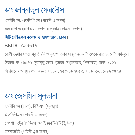
ডাঃ জান্নাতুল ফেরদৌস
এমবিবিএস, এফসিপিএস (গাইনি ও অবস্)
সহযোগি অধ্যাপক ও বিভাগীয় প্রধান (গাইনী বিভাগ)
সিটি মেডিকেল কলেজ ও হাসপাতাল, ঢাকা
।
BMDC-A29615
রোগী দেখার সময়: প্রতি রবি ও বৃহস্পতিবার সন্ধ্যা ৬.০০টা থেকে রাত ৮.৩০টা পর্যন্ত।
ঠিকানা: ক-১৬০/৩, সুবাস্তু ইকো প্লাজা, মধ্যবাজার, খিলক্ষেত, ঢাকা-১২২৯
সিরিয়ালের জন্য ফোন করুন: +৮৮০১৭৫৩-৮৮৭৯৫৩, +৮৮০১৬৮১-৪৯৩৪৭৪
ডাঃ জেসমিন সুলতানা
এমবিবিএস (ঢাকা), বিসিএস (স্বাস্থ্য)
এফসিপিএস (গাইনী ও অবস)
স্পেশাল ট্রেনিং ডিপ্লোমা ইনফার্টিলিটি (ইন্ডিয়া)
কনসালটেন্ট (গাইনী এন্ড অবস)