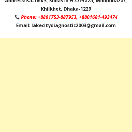
Address: Ka-160/3, Subasto ECO Plaza, Moddobazar,
Khilkhet, Dhaka-1229
Phone: +8801753-887953, +8801681-493474
Email: lakecitydiagnostic2003@gmail.com