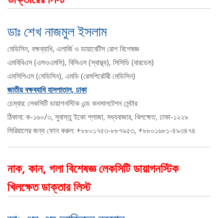
ডাঃ শেখ নাজমুল ইসলাম
মেডিসিন, বক্ষব্যাধি, এলার্জি ও ডায়াবেটিস রোগ বিশেষজ্ঞ
এমবিবিএস (এসওএমসি), বিসিএস (স্বাস্থ্য), সিসিডি (বারডেম)
এমসিপিএস (মেডিসিন), এমডি (রেসপিরেটরী মেডিসিন)
জাতীয় বক্ষব্যাধি হাসপাতাল, ঢাকা
চেম্বার: লেকসিটি ডায়াগনস্টিক এন্ড কনসালটেশন সেন্টার
ঠিকানা: ক-১৬০/৩, সুবাস্তু ইকো প্লাজা, মধ্যবাজার, খিলক্ষেত, ঢাকা-১২২৯
সিরিয়ালের জন্য ফোন করুন: +৮৮০১৭৫৩-৮৮৭৯৫৩, +৮৮০১৬৮১-৪৯৩৪৭৪
নাক, কান, গলা বিশেষজ্ঞ লেকসিটি ডায়াগনস্টিক
খিলক্ষেত ডাক্তার লিস্ট