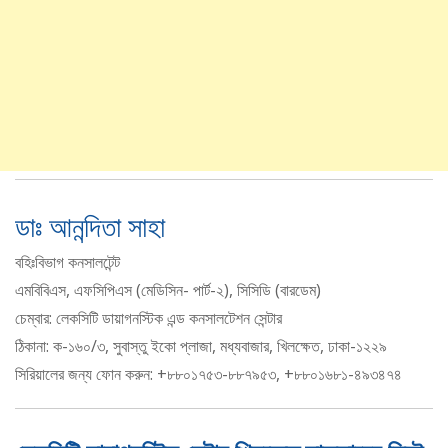
ডাঃ আনন্দিতা সাহা
বহিঃবিভাগ কনসালটেন্ট
এমবিবিএস, এফসিপিএস (মেডিসিন- পার্ট-২), সিসিডি (বারডেম)
চেম্বার: লেকসিটি ডায়াগনস্টিক এন্ড কনসালটেশন সেন্টার
ঠিকানা: ক-১৬০/৩, সুবাস্তু ইকো প্লাজা, মধ্যবাজার, খিলক্ষেত, ঢাকা-১২২৯
সিরিয়ালের জন্য ফোন করুন: +৮৮০১৭৫৩-৮৮৭৯৫৩, +৮৮০১৬৮১-৪৯৩৪৭৪