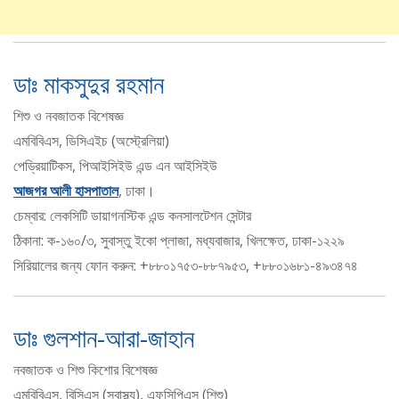
ডাঃ মাকসুদুর রহমান
শিশু ও নবজাতক বিশেষজ্ঞ
এমবিবিএস, ডিসিএইচ (অস্ট্রেলিয়া)
পেড্রিয়াটিকস, পিআইসিইউ এন্ড এন আইসিইউ
আজগর আলী হাসপাতাল
, ঢাকা।
চেম্বার: লেকসিটি ডায়াগনস্টিক এন্ড কনসালটেশন সেন্টার
ঠিকানা: ক-১৬০/৩, সুবাস্তু ইকো প্লাজা, মধ্যবাজার, খিলক্ষেত, ঢাকা-১২২৯
সিরিয়ালের জন্য ফোন করুন: +৮৮০১৭৫৩-৮৮৭৯৫৩, +৮৮০১৬৮১-৪৯৩৪৭৪
ডাঃ গুলশান-আরা-জাহান
নবজাতক ও শিশু কিশোর বিশেষজ্ঞ
এমবিবিএস, বিসিএস (স্বাস্থ্য), এফসিপিএস (শিশু)