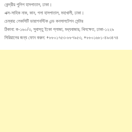
কেন্দ্রীয় পুলিশ হাসপাতাল, ঢাকা।
এক্স-সাহিক নাক, কান, গলা হাসপাতাল, মহাখালী, ঢাকা।
চেম্বার: লেকসিটি ডায়াগনস্টিক এন্ড কনসালটেশন সেন্টার
ঠিকানা: ক-১৬০/৩, সুবাস্তু ইকো প্লাজা, মধ্যবাজার, খিলক্ষেত, ঢাকা-১২২৯
সিরিয়ালের জন্য ফোন করুন: +৮৮০১৭৫৩-৮৮৭৯৫৩, +৮৮০১৬৮১-৪৯৩৪৭৪