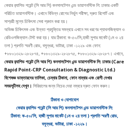
কেয়ার র‌্যাপিড পয়েন্ট (সি আর পি) কনসালটেশন এন্ড ডায়াগনস্টিক লি: ঢাকার একটি
পরিচিত ডায়াগনস্টিক। এখানে বিভিন্ন রোগের নির্ভুল পরীক্ষা, দ্রুত রিপোর্ট এবং
সাশ্রয়ী মূল্যে চিকিৎসা সেবা প্রদান করা হয়।
অভিজ্ঞ চিকিৎসক এবং উন্নত প্রযুক্তির সমন্বয়ে এখানে সব ধরণের প্যাথলজিক্যাল ও
রেডিওলজিক্যাল টেস্ট করা হয়। যার ঠিকানা: ক-৫০/সি,হাজী সুপার মার্কেট (১ম ও ২য়
তলা ) প্রগতি স্মরণী রোড, বসুন্ধরা, ভাটারা, ঢাকা -১২২৯ এবং ফোন:
+৮৮০১৩২৯-২৮২৮৭৪, +৮৮০১৩২৯-২৮২৮৭৫, +৮৮০১৩২৯-২৮২৮৭। এখানে,
কেয়ার র‍্যাপিড পয়েন্ট (সি আর পি) কনসালটেশন এন্ড ডায়াগনস্টিক লি: ঢাকার (Care
Rapid Point-CRP Consultation & Diagnostic Ltd.)
বিশেষজ্ঞ ডাক্তারদের তালিকা, চেম্বার ঠিকানা, ফোন নাম্বার এবং রোগী দেখার
সময়সূচীসহ দেখুন।
সিরিয়ালের জন্য নিচের দেয়া নম্বরে দ্রুত ফোন করুন।
ঠিকানা ও যোগাযোগ
কেয়ার র‍্যাপিড পয়েন্ট (সি আর পি) কনসালটেশন এন্ড ডায়াগনস্টিক লি:
ঠিকানা: ক-৫০/সি, হাজী সুপার মার্কেট (১ম ও ২য় তলা ) প্রগতি স্মরণী রোড,
বসুন্ধরা, ভাটারা, ঢাকা -১২২৯।