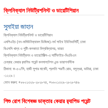
ক্লিনিক্যাল নিউট্রিশনিস্ট ও ডায়েটিশিয়ান
সুমাইয়া জাহান
ক্লিনিক্যাল নিউট্রিশনিস্ট ও ডায়েটিশিয়ান
এমপিএইচ (নন-কমিউনিক্যাবল ডিজিজ)-নর্থ সাইথ ইউনিভাসির্টি, ঢাকা
বিএসসি খাদ্য ও পুষ্টি-কলকাতা বিশ্ববিদ্যালয়, ভারত
ক্লিনিক্যাল নিউট্রিশন ও ডায়েটেটিক্স-এ সার্টিফাইড-বিএডিএন
চেম্বার: কেয়ার র‍্যাপিড পয়েন্ট কনসালটেশন এন্ড ডায়াগনস্টিক
ঠিকানা: ক-৫০/সি, হাজী সুপার মার্কেট, প্রগতি স্মরণী রোড, বসুন্ধরা, ভাটারা, ঢাকা
-১২২৯।
ফোন করুন: +৮৮০১৩২৯-২৮২৮৭৪, +৮৮০১৩২৯-২৮২৮৭৪৬
শিশু রোগ বিশেষজ্ঞ ডাক্তার কেয়ার র‌্যাপিড পয়েন্ট