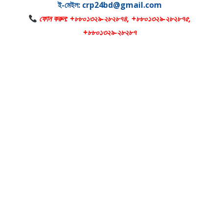
ই-মেইল: crp24bd@gmail.com
ফোন করুন: +৮৮০১৩২৯-২৮২৮৭৪, +৮৮০১৩২৯-২৮২৮৭৫,
+৮৮০১৩২৯-২৮২৮৭