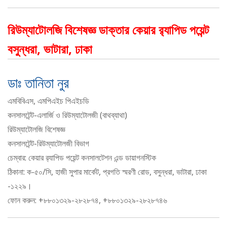
রিউম্যাটোলজি বিশেষজ্ঞ ডাক্তার কেয়ার র‌্যাপিড পয়েন্ট
বসুন্ধরা, ভাটারা, ঢাকা
ডাঃ তানিতা নুর
এমবিবিএস, এমপিএইচ পিএইচডি
কনসালটেন্ট-এলার্জি ও রিউম্যাটোলজী (বাথব্যাথা)
রিউম্যাটোলজি বিশেষজ্ঞ
কনসালটেন্ট-রিউম্যাটোলজী বিভাগ
চেম্বার: কেয়ার র‍্যাপিড পয়েন্ট কনসালটেশন এন্ড ডায়াগনস্টিক
ঠিকানা: ক-৫০/সি, হাজী সুপার মার্কেট, প্রগতি স্মরণী রোড, বসুন্ধরা, ভাটারা, ঢাকা
-১২২৯।
ফোন করুন: +৮৮০১৩২৯-২৮২৮৭৪, +৮৮০১৩২৯-২৮২৮৭৪৬