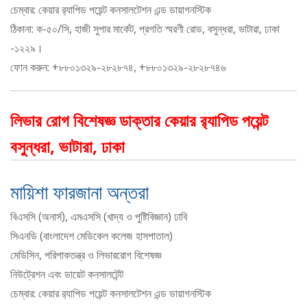
চেম্বার: কেয়ার র‍্যাপিড পয়েন্ট কনসালটেশন এন্ড ডায়াগনস্টিক
ঠিকানা: ক-৫০/সি, হাজী সুপার মার্কেট, প্রগতি স্মরণী রোড, বসুন্ধরা, ভাটারা, ঢাকা
-১২২৯।
ফোন করুন: +৮৮০১৩২৯-২৮২৮৭৪, +৮৮০১৩২৯-২৮২৮৭৪৬
লিভার রোগ বিশেষজ্ঞ ডাক্তার কেয়ার র‌্যাপিড পয়েন্ট
বসুন্ধরা, ভাটারা, ঢাকা
মায়িশা ফারজানা অন্তরা
বিএসসি (অনার্স), এমএসসি (খাদ্য ও পুষ্টিবিজ্ঞান) ঢাবি
সিএনডি (বাংলাদেশ মেডিকেল কলেজ হাসপাতাল)
মেডিসিন, পরিপাকতন্ত্র ও লিভাররোগ বিশেষজ্ঞ
নিউট্রেশন এবং ডায়েট কনসালটেন্ট
চেম্বার: কেয়ার র‍্যাপিড পয়েন্ট কনসালটেশন এন্ড ডায়াগনস্টিক