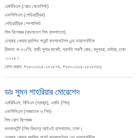
এমবিবিএস (গোল্ড মেডেলিস্ট)
এফসিপিএস (পেডিয়াট্রিক)
পেডিয়াট্রিক স্পেশালিস্ট
শিশু বিশেষজ্ঞ (বাংলাদেশ শিশু হাসপাতাল)
চেম্বার: কেয়ার র‍্যাপিড পয়েন্ট কনসালটেশন এন্ড ডায়াগনস্টিক
ঠিকানা: ক-৫০/সি, হাজী সুপার মার্কেট, প্রগতি স্মরণী রোড, বসুন্ধরা, ভাটারা, ঢাকা
-১২২৯।
ফোন করুন: +৮৮০১৩২৯-২৮২৮৭৪, +৮৮০১৩২৯-২৮২৮৭৪৬
ডাঃ সুমন শাহরিয়ার মোরেশেদ
এমবিবিএস, বিসিএস (স্বাস্থ্য), এমডি (শিশু)
এফসিপিএস (নবজাতক ও শিশু)
শিশু রোগ বিশেষজ্ঞ
কনসালটেন্ট (শিশু বিভাগ) আইওই হাসপাতাল, ঢাকা।
চেম্বার: কেয়ার র‍্যাপিড পয়েন্ট কনসালটেশন এন্ড ডায়াগনস্টিক