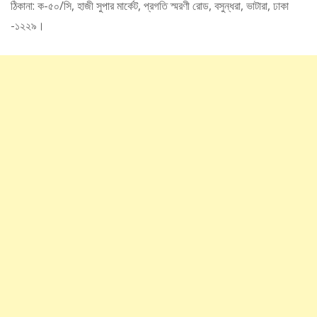
ঠিকানা: ক-৫০/সি, হাজী সুপার মার্কেট, প্রগতি স্মরণী রোড, বসুন্ধরা, ভাটারা, ঢাকা
-১২২৯।