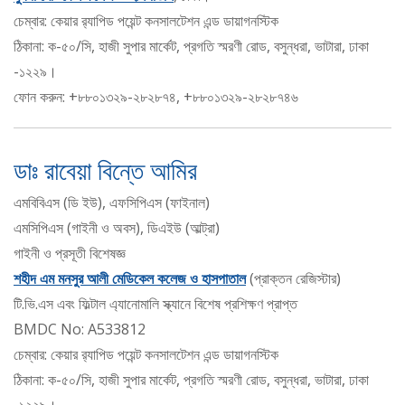
চেম্বার: কেয়ার র‍্যাপিড পয়েন্ট কনসালটেশন এন্ড ডায়াগনস্টিক
ঠিকানা: ক-৫০/সি, হাজী সুপার মার্কেট, প্রগতি স্মরণী রোড, বসুন্ধরা, ভাটারা, ঢাকা
-১২২৯।
ফোন করুন: +৮৮০১৩২৯-২৮২৮৭৪, +৮৮০১৩২৯-২৮২৮৭৪৬
ডাঃ রাবেয়া বিন্তে আমির
এমবিবিএস (ডি ইউ), এফসিপিএস (ফাইনাল)
এমসিপিএস (গাইনী ও অবস), ডিএইউ (আল্ট্রা)
গাইনী ও প্রসূতী বিশেষজ্ঞ
শহীদ এম মনসুর আলী মেডিকেল কলেজ ও হাসপাতাল
(প্রাক্তন রেজিস্টার)
টি.ভি.এস এবং ফিল্টাল এ্যানোমালি স্ক্যানে বিশেষ প্রশিক্ষণ প্রাপ্ত
BMDC No: A533812
চেম্বার: কেয়ার র‍্যাপিড পয়েন্ট কনসালটেশন এন্ড ডায়াগনস্টিক
ঠিকানা: ক-৫০/সি, হাজী সুপার মার্কেট, প্রগতি স্মরণী রোড, বসুন্ধরা, ভাটারা, ঢাকা