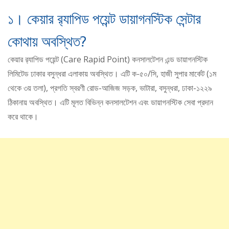
১। কেয়ার র‍্যাপিড পয়েন্ট ডায়াগনস্টিক সেন্টার
কোথায় অবস্থিত?
কেয়ার র‍্যাপিড পয়েন্ট (Care Rapid Point) কনসালটেশন এন্ড ডায়াগনস্টিক
লিমিটেড ঢাকার বসুন্ধরা এলাকায় অবস্থিত। এটি ক-৫০/সি, হাজী সুপার মার্কেট (১ম
থেকে ৩য় তলা), প্রগতি স্বরণী রোড-আজিজ সড়ক, ভাটারা, বসুন্ধরা, ঢাকা-১২২৯
ঠিকানায় অবস্থিত। এটি মূলত বিভিন্ন কনসালটেশন এবং ডায়াগনস্টিক সেবা প্রদান
করে থাকে।