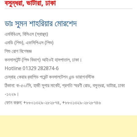
বসুন্ধরা, ভাটারা, ঢাকা
ডাঃ সুমন শাহরিয়ার মোরশেদ
এমবিবিএস, বিসিএস (স্বাস্থ্য)
এমডি (শিশু), এফসিপিএস (শিশু)
শিশু রোগ বিশেষজ্ঞ
কনসালটেন্ট (শিশু বিভাগ) আইওই হাসপাতাল, ঢাকা।
Hotline 01329 282874-6
চেম্বার: কেয়ার র‍্যাপিড পয়েন্ট কনসালটেশন এন্ড ডায়াগনস্টিক
ঠিকানা: ক-৫০/সি, হাজী সুপার মার্কেট, প্রগতি স্মরণী রোড, বসুন্ধরা, ভাটারা, ঢাকা
-১২২৯।
ফোন করুন: +৮৮০১৩২৯-২৮২৮৭৪, +৮৮০১৩২৯-২৮২৮৭৪৬