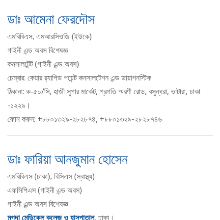
ডাঃ আমেনা ফেরদৌস
এমবিবিএস, এমআরসিওজি (ইউকে)
গাইনী এন্ড অবস বিশেষজ্ঞ
কনসালটেন্ট (গাইনী এন্ড অবস)
চেম্বার: কেয়ার র‍্যাপিড পয়েন্ট কনসালটেশন এন্ড ডায়াগনস্টিক
ঠিকানা: ক-৫০/সি, হাজী সুপার মার্কেট, প্রগতি স্মরণী রোড, বসুন্ধরা, ভাটারা, ঢাকা
-১২২৯।
ফোন করুন: +৮৮০১৩২৯-২৮২৮৭৪, +৮৮০১৩২৯-২৮২৮৭৪৬
ডাঃ ফারিয়া আনজুমান হোসেন
এমবিবিএস (ঢাকা), বিসিএস (স্বাস্থ্য)
এফসিপিএস (গাইনী এন্ড অবস)
গাইনী এন্ড অবস বিশেষজ্ঞ
মুগদা মেডিকেল কলেজ ও হাসপাতাল
, ঢাকা।