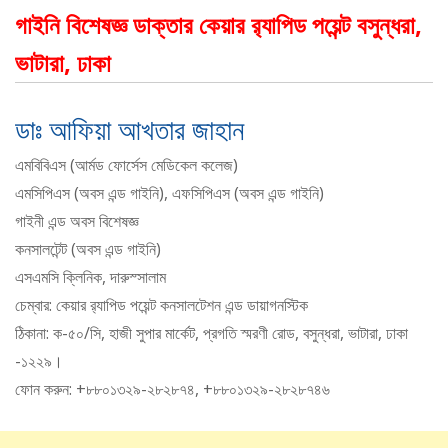
গাইনি বিশেষজ্ঞ ডাক্তার কেয়ার র‌্যাপিড পয়েন্ট বসুন্ধরা,
ভাটারা, ঢাকা
ডাঃ আফিয়া আখতার জাহান
এমবিবিএস (আর্মড ফোর্সেস মেডিকেল কলেজ)
এমসিপিএস (অবস এন্ড গাইনি), এফসিপিএস (অবস এন্ড গাইনি)
গাইনী এন্ড অবস বিশেষজ্ঞ
কনসালটেন্ট (অবস এন্ড গাইনি)
এসএমসি ক্লিনিক, দারুস্সালাম
চেম্বার: কেয়ার র‍্যাপিড পয়েন্ট কনসালটেশন এন্ড ডায়াগনস্টিক
ঠিকানা: ক-৫০/সি, হাজী সুপার মার্কেট, প্রগতি স্মরণী রোড, বসুন্ধরা, ভাটারা, ঢাকা
-১২২৯।
ফোন করুন: +৮৮০১৩২৯-২৮২৮৭৪, +৮৮০১৩২৯-২৮২৮৭৪৬