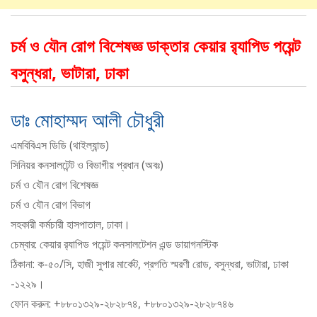
চর্ম ও যৌন রোগ বিশেষজ্ঞ ডাক্তার কেয়ার র‌্যাপিড পয়েন্ট
বসুন্ধরা, ভাটারা, ঢাকা
ডাঃ মোহাম্মদ আলী চৌধুরী
এমবিবিএস ডিডি (থাইল্যান্ড)
সিনিয়র কনসালটেন্ট ও বিভাগীয় প্রধান (অবঃ)
চর্ম ও যৌন রোগ বিশেষজ্ঞ
চর্ম ও যৌন রোগ বিভাগ
সহকারী কর্মচারী হাসপাতাল, ঢাকা।
চেম্বার: কেয়ার র‍্যাপিড পয়েন্ট কনসালটেশন এন্ড ডায়াগনস্টিক
ঠিকানা: ক-৫০/সি, হাজী সুপার মার্কেট, প্রগতি স্মরণী রোড, বসুন্ধরা, ভাটারা, ঢাকা
-১২২৯।
ফোন করুন: +৮৮০১৩২৯-২৮২৮৭৪, +৮৮০১৩২৯-২৮২৮৭৪৬