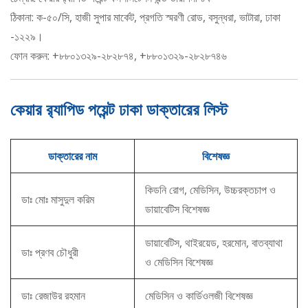
ঠিকানা: ক-৫০/সি, হাজী সুপার মার্কেট, প্রগতি স্মরণী রোড, বসুন্ধরা, ভাটারা, ঢাকা
-১২২৯।
ফোন করুন: +৮৮০১৩২৯-২৮২৮৭৪, +৮৮০১৩২৯-২৮২৮৭৪৬
কেয়ার র‌্যাপিড পয়েন্ট ঢাকা ডাক্তারের লিস্ট
ডাক্তারের নাম
বিশেষজ্ঞ
কিডনি রোগ, মেডিসিন, উচ্চরক্তচাপ ও
ডাঃ মোঃ মাসুদুল করিম
ডায়াবেটিস বিশেষজ্ঞ
ডায়াবেটিস, থাইরয়েড, হরমোন, বাতব্যাথা
ডাঃ প্রণব চৌধুরী
ও মেডিসিন বিশেষজ্ঞ
ডাঃ রেজাউর রহমান
মেডিসিন ও কার্ডিওলজী বিশেষজ্ঞ