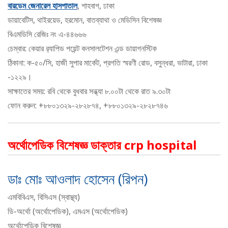
বারডেম জেনারেল হাসপাতাল
, শাহবাগ, ঢাকা
ডায়াবেটিস, থাইরয়েড, হরমোন, বাতব্যাথা ও মেডিসিন বিশেষজ্ঞ
বিএমডিসি রেজিঃ নং এ-৪৪৬৬৬
চেম্বার: কেয়ার র‍্যাপিড পয়েন্ট কনসালটেশন এন্ড ডায়াগনস্টিক
ঠিকানা: ক-৫০/সি, হাজী সুপার মার্কেট, প্রগতি স্মরণী রোড, বসুন্ধরা, ভাটারা, ঢাকা
-১২২৯।
সাক্ষাতের সময়: রবি থেকে বুধবার সন্ধ্যা ৮.০০টা থেকে রাত ৯.৩০টা
ফোন করুন: +৮৮০১৩২৯-২৮২৮৭৪, +৮৮০১৩২৯-২৮২৮৭৪৬
অর্থোপেডিক বিশেষজ্ঞ ডাক্তার crp hospital
ডাঃ মোঃ আওলাদ হোসেন (রিপন)
এমবিবিএস, বিসিএস (স্বাস্থ্য)
ডি-অর্থো (অর্থোপেডিক), এমএস (অর্থোপেডিক)
অর্থোপেডিক বিশেষজ্ঞ