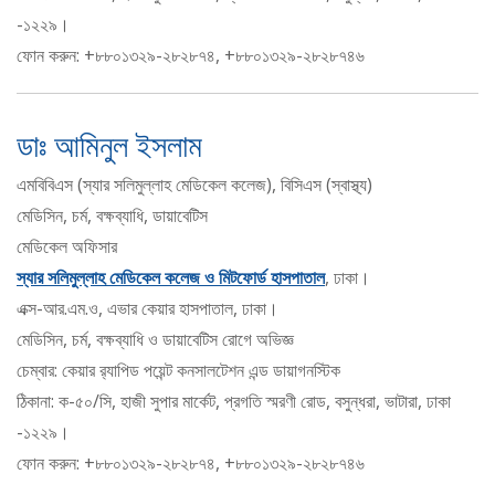
-১২২৯।
ফোন করুন: +৮৮০১৩২৯-২৮২৮৭৪, +৮৮০১৩২৯-২৮২৮৭৪৬
ডাঃ আমিনুল ইসলাম
এমবিবিএস (স্যার সলিমুল্লাহ মেডিকেল কলেজ), বিসিএস (স্বাস্থ্য)
মেডিসিন, চর্ম, বক্ষব্যাধি, ডায়াবেটিস
মেডিকেল অফিসার
স্যার সলিমুল্লাহ মেডিকেল কলেজ ও মিটফোর্ড হাসপাতাল
, ঢাকা।
এক্স-আর.এম.ও, এভার কেয়ার হাসপাতাল, ঢাকা।
মেডিসিন, চর্ম, বক্ষব্যাধি ও ডায়াবেটিস রোগে অভিজ্ঞ
চেম্বার: কেয়ার র‍্যাপিড পয়েন্ট কনসালটেশন এন্ড ডায়াগনস্টিক
ঠিকানা: ক-৫০/সি, হাজী সুপার মার্কেট, প্রগতি স্মরণী রোড, বসুন্ধরা, ভাটারা, ঢাকা
-১২২৯।
ফোন করুন: +৮৮০১৩২৯-২৮২৮৭৪, +৮৮০১৩২৯-২৮২৮৭৪৬