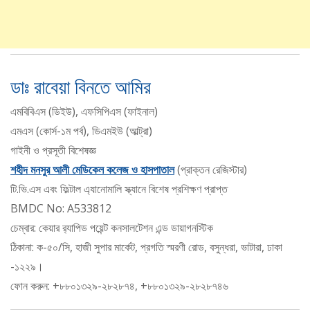
ডাঃ রাবেয়া বিনতে আমির
এমবিবিএস (ডিইউ), এফসিপিএস (ফাইনাল)
এমএস (কোর্স-১ম পর্ব), ডিএমইউ (আল্ট্রা)
গাইনী ও প্রসূতী বিশেষজ্ঞ
শহীদ মনসুর আলী মেডিকেল কলেজ ও হাসপাতাল
(প্রাক্তন রেজিস্টার)
টি.ভি.এস এবং ফিল্টাল এ্যানোমালি স্ক্যানে বিশেষ প্রশিক্ষণ প্রাপ্ত
BMDC No: A533812
চেম্বার: কেয়ার র‍্যাপিড পয়েন্ট কনসালটেশন এন্ড ডায়াগনস্টিক
ঠিকানা: ক-৫০/সি, হাজী সুপার মার্কেট, প্রগতি স্মরণী রোড, বসুন্ধরা, ভাটারা, ঢাকা
-১২২৯।
ফোন করুন: +৮৮০১৩২৯-২৮২৮৭৪, +৮৮০১৩২৯-২৮২৮৭৪৬