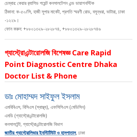
চেম্বার: কেয়ার র‍্যাপিড পয়েন্ট কনসালটেশন এন্ড ডায়াগনস্টিক
ঠিকানা: ক-৫০/সি, হাজী সুপার মার্কেট, প্রগতি স্মরণী রোড, বসুন্ধরা, ভাটারা, ঢাকা
-১২২৯।
ফোন করুন: +৮৮০১৩২৯-২৮২৮৭৪, +৮৮০১৩২৯-২৮২৮৭৪৬
গ্যাস্ট্রোএন্টারোলজি বিশেষজ্ঞ Care Rapid
Point Diagnostic Centre Dhaka
Doctor List & Phone
ডাঃ মোহাম্মদ সাইফুল ইসলাম
এমবিবিএস, বিসিএস (স্বাস্থ্য), এফসিপিএস (মেডিসিন)
এমডি (গ্যাস্ট্রোএন্টারোলজি)
কনসালটেন্ট, গ্যাস্ট্রোএন্টারোলজি বিভাগ
জাতীয় গ্যাস্ট্রোলিভার ইনস্টিটিউট ও হাসপাতাল
, ঢাকা