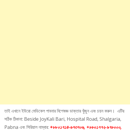
তাই এখানে ইউরো মেডিকেল পাবনার বিশেষজ্ঞ ডাক্তার খুঁজুন এবং চয়ন করুন। এটির
সঠিক ঠিকানা: Beside JoyKali Bari, Hospital Road, Shalgaria,
Pabna এবং সিরিয়াল নাম্বার:
+৮৮
০১৭১৪-৬৭৩৭০৬, +৮৮০১৭৭২-৯৭৮০০০,