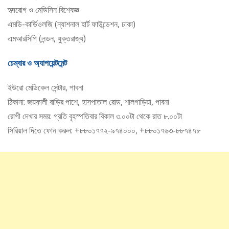
হৃদরোগ ও মেডিসিন বিশেষজ্ঞ
এমডি-কার্ডিওলজি (ন্যাশনাল হার্ট ফাউন্ডেশন, ঢাকা)
এমআরসিপি (লন্ডন, যুক্তরাজ্য)
চেম্বার ও অ্যাপয়েন্টমেন্ট
ইউরো মেডিকেল সেন্টার, পাবনা
ঠিকানা: জয়কালী বাড়ির পাশে, হাসপাতাল রোড, শালগাড়িয়া, পাবনা
রোগী দেখার সময়: প্রতি বৃহস্পতিবার বিকাল ৩.০০টা থেকে রাত ৮.০০টা
সিরিয়াল দিতে ফোন করুন: +৮৮০১৭৭২-৯৭৪০০০, +৮৮০১৭৬৩-৮৮৭৪৭৮