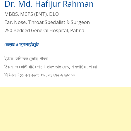
Dr. Md. Hafijur Rahman
MBBS, MCPS (ENT), DLO
Ear, Nose, Throat Specialist & Surgeon
250 Bedded General Hospital, Pabna
চেম্বার ও অ্যাপয়েন্টমেন্ট
ইউরো মেডিকেল সেন্টার, পাবনা
ঠিকানা: জয়কালী বাড়ির পাশে, হাসপাতাল রোড, শালগাড়িয়া, পাবনা
সিরিয়াল দিতে কল করুণ: +৮৮০১৭৭২-৯৭৪০০০