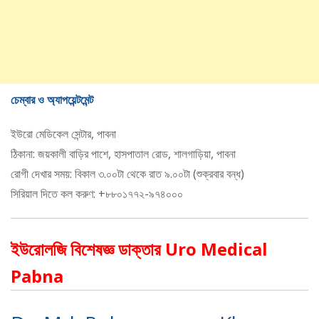
চেম্বার ও অ্যাপয়েন্টমেন্ট
ইউরো মেডিকেল সেন্টার, পাবনা
ঠিকানা: জয়কালী বাড়ির পাশে, হাসপাতাল রোড, শালগাড়িয়া, পাবনা
রোগী দেখার সময়: বিকাল ৩.০০টা থেকে রাত ৯.০০টা (শুক্রবার বন্ধ)
সিরিয়াল দিতে কল করুণ: +৮৮০১৭৭২-৯৭৪০০০
ইউরোলজি বিশেষজ্ঞ ডাক্তার Uro Medical
Pabna