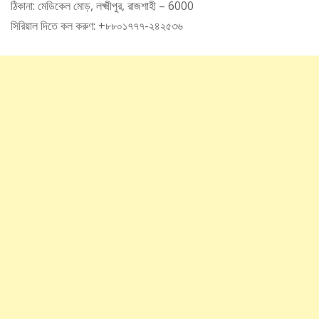
ঠিকানা: মেডিকেল মোড়, লক্ষ্মীপুর, রাজশাহী – 6000
সিরিয়াল দিতে কল করুণ: +৮৮০১৭৭৭-২৪২৫৩৬