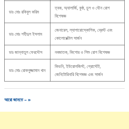
ত্বক, অ্যালার্জি, কুষ্ঠ, চুল ও যৌন রোগ
ডাঃ মোঃ রকিবুল করিম
বিশেষজ্ঞ
জেনারেল, ল্যাপারোস্কোপিক, ব্রেস্ট এবং
ডাঃ মোঃ শহীদুল ইসলাম
কোলোরেক্টাল সার্জন
ডাঃ জান্নাতুল ফেরদৌস
নবজাতক, কিশোর ও শিশু রোগ বিশেষজ্ঞ
কিডনি, ইউরোলজিস্ট, প্রোস্টেট,
ডাঃ মোঃ রোকনুজ্জামান খান
জেনিটোরিনারি বিশেষজ্ঞ এবং সার্জন
আরো জানতে – »