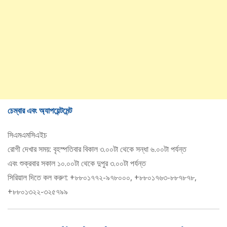
চেম্বার এবং অ্যাপয়েন্টমেন্ট
সিএমএমসিএইচ
রোগী দেখার সময়: বৃহস্পতিবার বিকাল ৩.০০টা থেকে সন্ধা ৬.০০টা পর্যন্ত
এবং শুক্রবার সকাল ১০.০০টা থেকে দুপুর ৩.০০টা পর্যন্ত
সিরিয়াল দিতে কল করুণ: +৮৮০১৭৭২-৯৭৮০০০, +৮৮০১৭৬৩-৮৮৭৮৭৮,
+৮৮০১৩২২-৩২৫৭৯৯