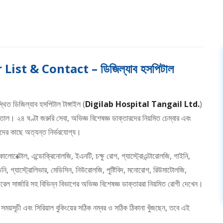
st & Contact – ডিজিল্যাব হসপিটাল
থিত ডিজিল্যাব হসপিটাল টাঙ্গাইল (
Digilab Hospital Tangail Ltd.
)
ল। ২৪ ঘণ্টা জরুরি সেবা, অভিজ্ঞ বিশেষজ্ঞ ডাক্তারদের নিয়মিত চেম্বার এবং
গীদের কাছে অত্যন্ত নির্ভরযোগ্য।
 কোলোরেক্টাল, এন্ডোক্রিনোলজি, ইএনটি, চক্ষু রোগ, গ্যাস্ট্রোএন্টারোলজি, গাইনি,
 গ্যাস্ট্রোলিভার, মেডিসিন, নিউরোলজি, পুষ্টিবিদ, মনোরোগ, রিউমাটোলজি,
রেল সার্জারি সহ বিভিন্ন বিভাগের অভিজ্ঞ বিশেষজ্ঞ ডাক্তাররা নিয়মিত রোগী দেখেন।
য়সূচী এবং সিরিয়াল বুকিংয়ের সঠিক নম্বর ও সঠিক ঠিকানা খুঁজছেন, তবে এই