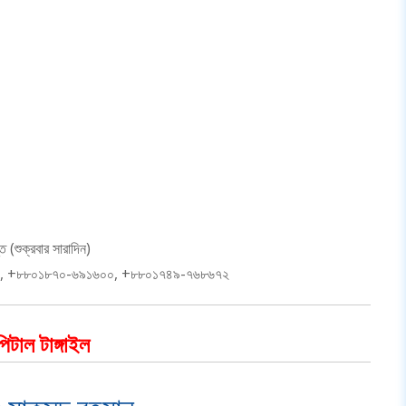
 (শুক্রবার সারাদিন)
৭৭১, +৮৮০১৮৭০-৬৯১৬০০, +৮৮০১৭৪৯-৭৬৮৬৭২
িটাল টাঙ্গাইল