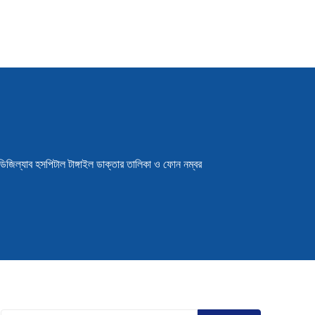
ডিজিল্যাব হসপিটাল টাঙ্গাইল ডাক্তার তালিকা ও ফোন নম্বর