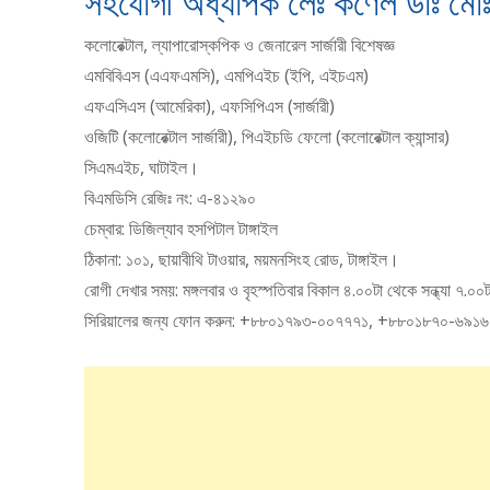
সহযোগী অধ্যাপক লেঃ কর্ণেল ডাঃ মো
কলোরেক্টাল, ল্যাপারোস্কপিক ও জেনারেল সার্জারী বিশেষজ্ঞ
এমবিবিএস (এএফএমসি), এমপিএইচ (ইপি, এইচএম)
এফএসিএস (আমেরিকা), এফসিপিএস (সার্জারী)
ওজিটি (কলোরেক্টাল সার্জারী), পিএইচডি ফেলো (কলোরেক্টাল ক্যান্সার)
সিএমএইচ, ঘাটাইল।
বিএমডিসি রেজিঃ নং: এ-৪১২৯০
চেম্বার: ডিজিল্যাব হসপিটাল টাঙ্গাইল
ঠিকানা: ১০১, ছায়াবীথি টাওয়ার, ময়মনসিংহ রোড, টাঙ্গাইল।
রোগী দেখার সময়: মঙ্গলবার ও বৃহস্পতিবার বিকাল ৪.০০টা থেকে সন্ধ্যা ৭.০০
সিরিয়ালের জন্য ফোন করুন: +৮৮০১৭৯৩-০০৭৭৭১, +৮৮০১৮৭০-৬৯১