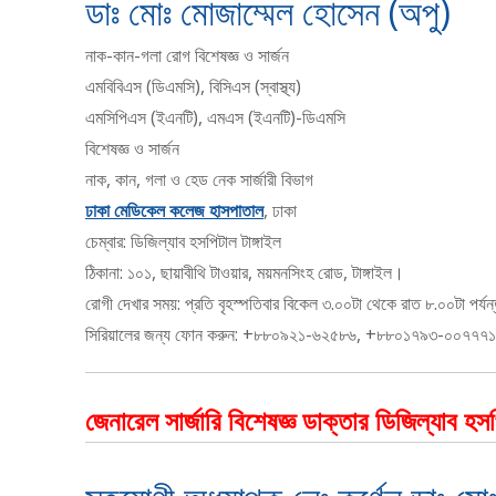
ডাঃ মোঃ মোজাম্মেল হোসেন (অপু)
নাক-কান-গলা রোগ বিশেষজ্ঞ ও সার্জন
এমবিবিএস (ডিএমসি), বিসিএস (স্বাস্থ্য)
এমসিপিএস (ইএনটি), এমএস (ইএনটি)-ডিএমসি
বিশেষজ্ঞ ও সার্জন
নাক, কান, গলা ও হেড নেক সার্জারী বিভাগ
ঢাকা মেডিকেল কলেজ হাসপাতাল
, ঢাকা
চেম্বার: ডিজিল্যাব হসপিটাল টাঙ্গাইল
ঠিকানা: ১০১, ছায়াবীথি টাওয়ার, ময়মনসিংহ রোড, টাঙ্গাইল।
রোগী দেখার সময়: প্রতি বৃহস্পতিবার বিকেল ৩.০০টা থেকে রাত ৮.০০টা পর্যন্ত
সিরিয়ালের জন্য ফোন করুন: +৮৮০৯২১-৬২৫৮৬, +৮৮০১৭৯৩-০০৭
জেনারেল সার্জারি বিশেষজ্ঞ ডাক্তার ডিজিল্যাব হসপ