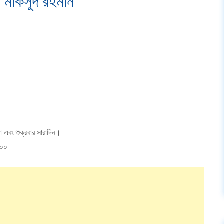
ঃ মাকসুদ রহমান
টা এবং শুক্রবার সারাদিন।
৬০০