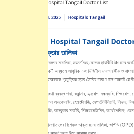
August 14, 2025
Hospitals Tangail
Digilab Hospital Tangail Doctor Li
টাঙ্গাইল ডাক্তার তালিকা
টাঙ্গাইল সদর উপজেলার সাবালিয়া, ময়মনসিংহ রোডের ছায়াবীথি টাওয়ারে অবস্
অত্র অঞ্চলের একটি অন্যতম আধুনিক এবং ডিজিটাল ডায়াগনস্টিক ও হাসপাতা
সর্বাধুনিক কম্পিউটারাইজড প্রযুক্তির ল্যাব টেস্টের কারণে হাসপাতালটি রো
এই হাসপাতালে ব্যথা ব্যবস্থাপনা, ক্যান্সার, হৃদরোগ, বক্ষব্যাধি, শিশু রোগ,
গাইনোকোলজিক্যাল অনকোলজি, হেমাটোলজি, হেপাটোবিলিয়ারি, লিভার, কিডনি,
চর্মরোগ, ইউরোলজি, ভাস্কুলার সার্জারি, নিউরোমেডিসিন, অর্থোপেডিক, জেনা
আপনি যদি এই হাসপাতালের বিশেষজ্ঞ ডাক্তারদের তালিকা, ওপিডি (OPD) সম
নিবন্ধটি আপনাকে সম্পূর্ণ তথ্য দিয়ে সাহায্য করবে।