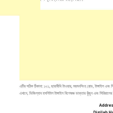
এটির সঠিক ঠিকানা: ১০১, ছায়াবীথি টাওয়ার, ময়মনসিংহ রোড, টাঙ্গাইল এবং সি
এখানে, ডিজিল্যাব হসপিটাল টাঙ্গাইল বিশেষজ্ঞ ডাক্তার খুঁজুন এবং সিরিয়
Addres
Digilab H