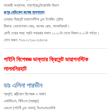
সহকারী অধ্যাপক, গ্যাস্ট্রোএন্টারোলজি বিভাগ
রংপুর মেডিকেল কলেজ হাসপাতাল
চেম্বার: ক্রিসেন্ট ডায়াগনস্টিক এন্ড ইমেজিং সেন্টার
ঠিকানা: ভোকেশনাল মোড়, কলেজ রোড, লালমনিরহাট।
রোগী দেখার সময়: প্রতি শুক্রবার সকাল ১০.০০টা থেকে বিকাল ৫.০০টা পর্যন্ত।
ফোন করুন: +৮৮০১৭১৬-৩১৪৫৩৮
গাইনি বিশেষজ্ঞ ডাক্তার ক্রিসেন্ট ডায়াগনস্টিক
লালমনিরহাট
ডাঃ এলিনা পারভীন
প্রসূতি, স্ত্রীরোগ বিশেষজ্ঞ ও সার্জন
এমবিবিএস, বিসিএস (স্বাস্থ্য)
এমএস (গাইনী এন্ড অবস); বিএসএমএমইউ