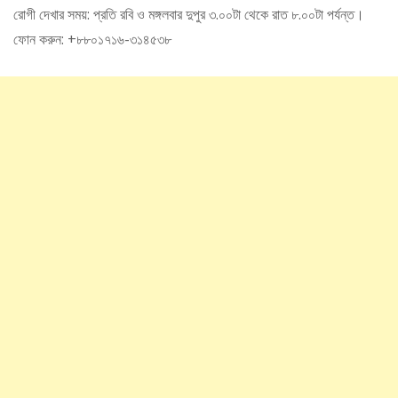
রোগী দেখার সময়: প্রতি রবি ও মঙ্গলবার দুপুর ৩.০০টা থেকে রাত ৮.০০টা পর্যন্ত।
ফোন করুন: +৮৮০১৭১৬-৩১৪৫৩৮