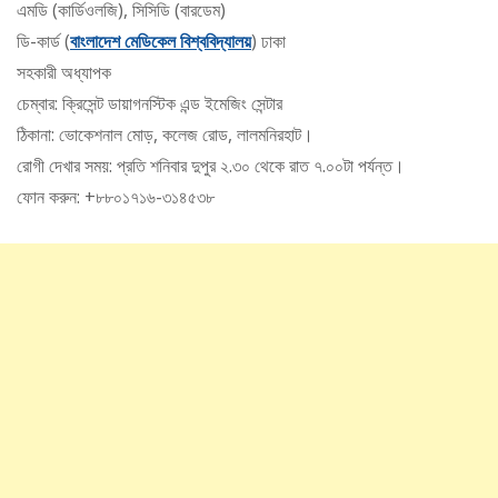
এমডি (কার্ডিওলজি), সিসিডি (বারডেম)
ডি-কার্ড (
বাংলাদেশ মেডিকেল বিশ্ববিদ্যালয়
) ঢাকা
সহকারী অধ্যাপক
চেম্বার: ক্রিসেন্ট ডায়াগনস্টিক এন্ড ইমেজিং সেন্টার
ঠিকানা: ভোকেশনাল মোড়, কলেজ রোড, লালমনিরহাট।
রোগী দেখার সময়: প্রতি শনিবার দুপুর ২.৩০ থেকে রাত ৭.০০টা পর্যন্ত।
ফোন করুন: +৮৮০১৭১৬-৩১৪৫৩৮