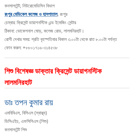
কনসালটেন্ট, নিউরোমেডিসিন বিভাগ
রংপুর মেডিকেল কলেজ ও হাসপাতাল
, রংপুর
চেম্বার: ক্রিসেন্ট ডায়াগনস্টিক এন্ড ইমেজিং সেন্টার
ঠিকানা: ভোকেশনাল মোড়, কলেজ রোড, লালমনিরহাট।
রোগী দেখার সময়: প্রতি বৃহস্পতিবার বিকাল ৩.০০টা থেকে রাত ৮.০০টা পর্যন্ত
ফোন করুন: +৮৮০১৭১৬-৩১৪৫৩৮
শিশু বিশেষজ্ঞ ডাক্তার ক্রিসেন্ট ডায়াগনস্টিক
লালমনিরহাট
ডাঃ তপন কুমার রায়
এমবিবিএস, বিসিএস (স্বাস্থ্য)
ডিসিএইচ, এফসিপিএস (শিশু)
কনসালটেন্ট শিশু