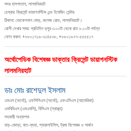
সদর হাসপাতাল, লালমনিরহাট
চেম্বার: ক্রিসেন্ট ডায়াগনস্টিক এন্ড ইমেজিং সেন্টার
ঠিকানা: ভোকেশনাল মোড়, কলেজ রোড, লালমনিরহাট।
রোগী দেখার সময়: প্রতিদিন দুপুর ৩.০০টা থেকে রাত ৮.০০টা পর্যন্ত
ফোন করুন: +৮৮০১৭১৬-৩১৪৫৩৮, +৮৮০১৯৭৭-৫৫৫৫১৭
অর্থোপেডিক বিশেষজ্ঞ ডাক্তার ক্রিসেন্ট ডায়াগনস্টিক
লালমনিরহাট
ডাঃ মোঃ রাশেদুল ইসলাম
এমএস (অর্থো), এফসিপিএস (অর্থো), এফএসিএস (আমেরিকা)
এমবিবিএস (এমএমসি), বিসিএস (স্বাস্থ্য)
সহকারী অধ্যাপক
হাড়-জোড়া, বাত-ব্যথা, প্যারালাইসিস, ট্রমা বিশেষজ্ঞ ও সার্জন