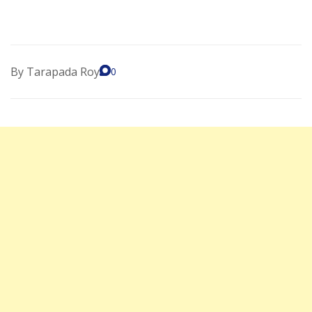
By
Tarapada Roy
0