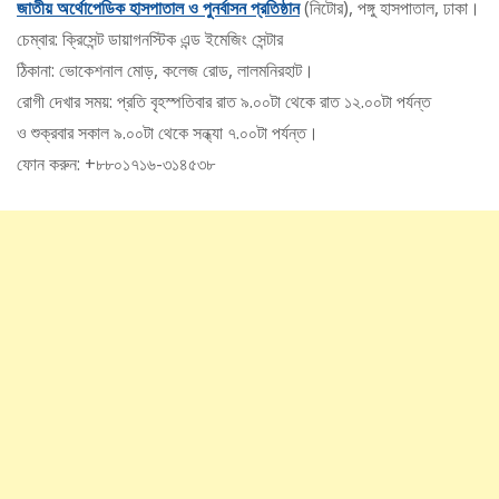
জাতীয় অর্থোপেডিক হাসপাতাল ও পুনর্বাসন প্রতিষ্ঠান
(নিটোর), পঙ্গু হাসপাতাল, ঢাকা।
চেম্বার: ক্রিসেন্ট ডায়াগনস্টিক এন্ড ইমেজিং সেন্টার
ঠিকানা: ভোকেশনাল মোড়, কলেজ রোড, লালমনিরহাট।
রোগী দেখার সময়: প্রতি বৃহস্পতিবার রাত ৯.০০টা থেকে রাত ১২.০০টা পর্যন্ত
ও শুক্রবার সকাল ৯.০০টা থেকে সন্ধ্যা ৭.০০টা পর্যন্ত।
ফোন করুন: +৮৮০১৭১৬-৩১৪৫৩৮