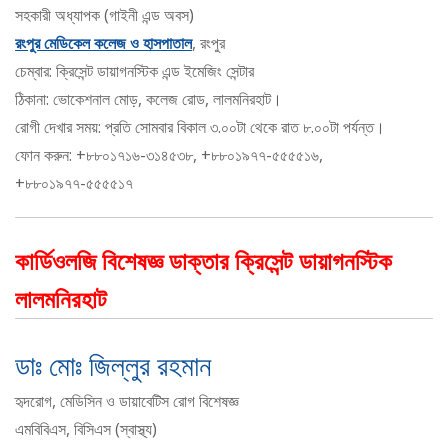
সহকারী অধ্যাপক (গাইনী এন্ড অবস)
রংপুর মেডিকেল কলেজ ও হাসপাতাল
, রংপুর
চেম্বার: ক্রিসেন্ট ডায়াগনস্টিক এন্ড ইমেজিং সেন্টার
ঠিকানা: ভোকেশনাল মোড়, কলেজ রোড, লালমনিরহাট।
রোগী দেখার সময়: প্রতি সোমবার বিকাল ৩.০০টা থেকে রাত ৮.০০টা পর্যন্ত।
ফোন করুন: +৮৮০১৭১৬-৩১৪৫৩৮, +৮৮০১৯৭৭-৫৫৫৫১৬,
+৮৮০১৯৭৭-৫৫৫৫১৭
কার্ডিওলজি বিশেষজ্ঞ ডাক্তার ক্রিসেন্ট ডায়াগনস্টিক
লালমনিরহাট
ডাঃ মোঃ জিল্লুর রহমান
হৃদরোগ, মেডিসিন ও ডায়াবেটিস রোগ বিশেষজ্ঞ
এমবিবিএস, বিসিএস (স্বাস্থ্য)