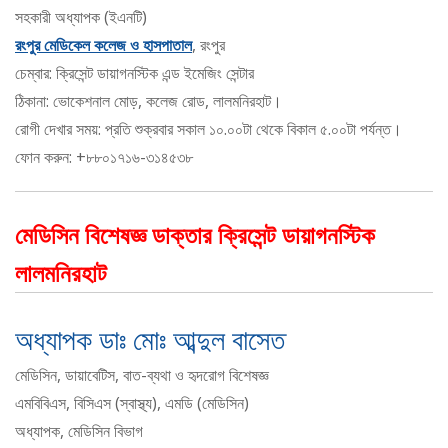
সহকারী অধ্যাপক (ইএনটি)
রংপুর মেডিকেল কলেজ ও হাসপাতাল
, রংপুর
চেম্বার: ক্রিসেন্ট ডায়াগনস্টিক এন্ড ইমেজিং সেন্টার
ঠিকানা: ভোকেশনাল মোড়, কলেজ রোড, লালমনিরহাট।
রোগী দেখার সময়: প্রতি শুক্রবার সকাল ১০.০০টা থেকে বিকাল ৫.০০টা পর্যন্ত।
ফোন করুন: +৮৮০১৭১৬-৩১৪৫৩৮
মেডিসিন বিশেষজ্ঞ ডাক্তার ক্রিসেন্ট ডায়াগনস্টিক
লালমনিরহাট
অধ্যাপক ডাঃ মোঃ আব্দুল বাসেত
মেডিসিন, ডায়াবেটিস, বাত-ব্যথা ও হৃদরোগ বিশেষজ্ঞ
এমবিবিএস, বিসিএস (স্বাস্থ্য), এমডি (মেডিসিন)
অধ্যাপক, মেডিসিন বিভাগ