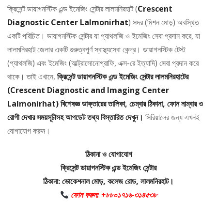
ক্রিসেন্ট ডায়াগনস্টিক এন্ড ইমেজিং সেন্টার লালমনিরহাট (
Crescent
Diagnostic Center Lalmonirhat
) সদর (মিশন মোড়) অবস্থিত
একটি পরিচিত। ডায়াগনস্টিক সেন্টার যা প্যাথলজি ও ইমেজিং সেবা প্রদান করে, যা
লালমনিরহাট জেলার একটি গুরুত্বপূর্ণ স্বাস্থ্যসেবা কেন্দ্র। ডায়াগনস্টিক টেস্ট
(প্যাথলজি) এবং ইমেজিং (আল্ট্রাসোনোগ্রাফি, এক্স-রে ইত্যাদি) সেবা প্রদান করে
থাকে। তাই এখানে,
ক্রিসেন্ট ডায়াগনস্টিক এন্ড ইমেজিং সেন্টার লালমনিরহাটের
(Crescent Diagnostic and Imaging Center
Lalmonirhat) বিশেষজ্ঞ ডাক্তারের তালিকা, চেম্বার ঠিকানা, ফোন নাম্বার ও
রোগী দেখার সময়সূচীসহ আপডেট তথ্য বিস্তারিত দেখুন।
সিরিয়ালের জন্য এখনই
যোগাযোগ করুন।
ঠিকানা ও যোগাযোগ
ক্রিসেন্ট ডায়াগনস্টিক এন্ড ইমেজিং সেন্টার
ঠিকানা: ভোকেশনাল মোড়, কলেজ রোড, লালমনিরহাট।
ফোন করুন: +৮৮০১৭১৬-৩১৪৫৩৮