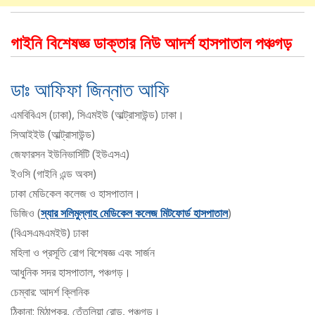
গাইনি বিশেষজ্ঞ ডাক্তার নিউ আদর্শ হাসপাতাল পঞ্চগড়
ডাঃ আফিফা জিন্নাত আফি
এমবিবিএস (ঢাকা), সিএমইউ (আল্ট্রাসাউন্ড) ঢাকা।
সিআইইউ (আল্ট্রাসাউন্ড)
জেফারসন ইউনিভার্সিটি (ইউএসএ)
ইওসি (গাইনি এন্ড অবস)
ঢাকা মেডিকেল কলেজ ও হাসপাতাল।
ডিজিও (
স্যার সলিমুল্লাহ মেডিকেল কলেজ মিটফোর্ড হাসপাতাল
)
(বিএসএমএমইউ) ঢাকা
মহিলা ও প্রসূতি রোগ বিশেষজ্ঞ এবং সার্জন
আধুনিক সদর হাসপাতাল, পঞ্চগড়।
চেম্বার: আদর্শ ক্লিনিক
ঠিকানা: মিঠাপুকুর, তেঁতুলিয়া রোড, পঞ্চগড়।