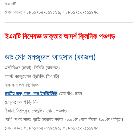
৭.০০টা
ফোন করুন: +৮৮০১৭০৫-০৬৯৫৯৬, +৮৮০১৭৫০-৫১১৪৭০
ইএনটি বিশেষজ্ঞ ডাক্তার আদর্শ ক্লিনিক পঞ্চগড়
ডাঃ মোঃ মনজুরুল আহসান (কাজল)
এমবিবিএস (ঢাকা), সিসিডি (বারডেম)
পোস্ট গ্রাজুয়েশন ট্রেইনিং (ইএনটি)
নাক কান গলা বিশেষজ্ঞ
জাতীয় নাক, কান, গলা ইনস্টিটিউট
, তেজগাঁও, ঢাকা।
চেম্বার: আদর্শ ক্লিনিক
ঠিকানা: মিঠাপুকুর, তেঁতুলিয়া রোড, পঞ্চগড়।
রোগী দেখার সময়: প্রতি শুক্রবার সকাল ১০.০০টা থেকে বিকাল ৪.০০টা পর্যন্ত।
ফোন করুন: +৮৮০১৭০৫-০৬৯৫৯৬, +৮৮০১৭৫০-৫১১৪৭০