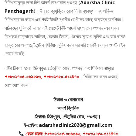
চিকিৎসাকেন্দ্র হলো নিউ আদর্শ হাসপাতাল পঞ্চগড় (
Adarsha Clinic
Panchagarh
)। উন্নত প্রযুক্তির রোগ নির্ণয় ব্যবস্থা এবং অভিজ্ঞ
চিকিৎসকদের কারণে এই প্রতিষ্ঠানটি স্থানীয় রোগীদের কাছে অত্যন্ত জনপ্রিয়।
পাঠকদের সুবিধার্থে আমরা এই পোস্টে নিউ আদর্শ হাসপাতাল পঞ্চগড়-এর সকল
বিশেষজ্ঞ ডাক্তারের তালিকা, চেম্বার ঠিকানা, টেস্টের সুযোগ-সুবিধা এবং ঘরে বসেই
ডাক্তারের অ্যাপয়েন্টমেন্ট বা সিরিয়াল বুকিং করার সরাসরি মোবাইল নম্বর ও হটলাইন
শেয়ার করেছি।
এটির ঠিকানা হলো: মিঠাপুকুর, তেঁতুলিয়া রোড, পঞ্চগড় এবং সিরিয়াল নাম্বার:
+৮৮০১৭০৫-০৬৯৫৯৬, +৮৮০১৭৫০-৫১১৪৭০
। সিরিয়ালের জন্য এখনই
যোগাযোগ করুন।
ঠিকানা ও যোগাযোগ
আদর্শ ক্লিনিক
ঠিকানা: মিঠাপুকুর, তেঁতুলিয়া রোড, পঞ্চগড়।
ই-মেইল: adarshaclinic2020@gmail.com
ফোন করুন: +৮৮০১৭০৫-০৬৯৫৯৬, +৮৮০১৭৫০-৫১১৪৭০