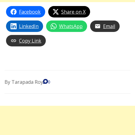
Facebook
Share on X
LinkedIn
WhatsApp
Email
Copy Link
By
Tarapada Roy
0