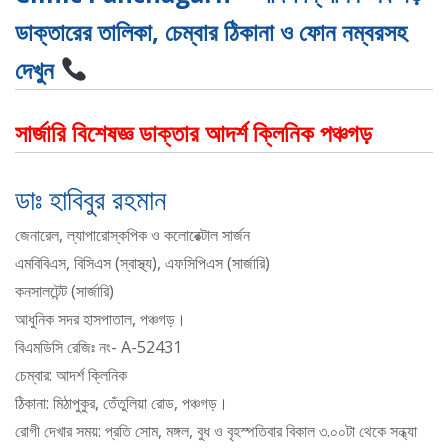
ডাক্তারের তালিকা, চেম্বার ঠিকানা ও ফোন নম্বরসহ
দেখুন
সার্জারি বিশেষজ্ঞ ডাক্তার আদর্শ ক্লিনিক পঞ্চগড়
ডাঃ হাবিবুর রহমান
জেনারেল, ল্যাপারোস্কপিক ও কলোরেক্টাল সার্জন
এমবিবিএস, বিসিএস (স্বাস্থ্য), এফসিপিএস (সার্জারি)
কনসালটেন্ট (সার্জারি)
আধুনিক সদর হাসপাতাল, পঞ্চগড়।
বিএমডিসি রেজিঃ নং- A-52431
চেম্বার: আদর্শ ক্লিনিক
ঠিকানা: মিঠাপুকুর, তেঁতুলিয়া রোড, পঞ্চগড়।
রোগী দেখার সময়: প্রতি সোম, মঙ্গল, বুধ ও বৃহস্পতিবার বিকাল ৩.০০টা থেকে সন্ধ্যা