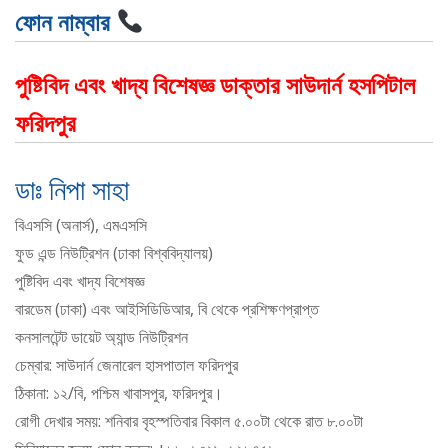
ফোন নাম্বার
পুষ্টিবিদ এবং খাদ্য বিশেষজ্ঞ ডাক্তার সাউদার্ন হসপিটাল
ফরিদপুর
ডাঃ নিপা সাহা
বিএসসি (অনার্স), এমএসসি
ফুড এন্ড নিউট্রিশন (ঢাকা বিশ্ববিদ্যালয়)
পুষ্টিবিদ এবং খাদ্য বিশেষজ্ঞ
বারডেম (ঢাকা) এবং আইসিডিডিআর, বি থেকে প্রশিক্ষণপ্রাপ্ত
কনসালটেন্ট ডায়েট অ্যান্ড নিউট্রিশন
চেম্বার: সাউদার্ন জেনারেল হাসপাতাল ফরিদপুর
ঠিকানা: ১২/বি, পশ্চিম খাবাসপুর, ফরিদপুর।
রোগী দেখার সময়: শনিবার বৃহস্পতিবার বিকাল ৫.০০টা থেকে রাত ৮.০০টা