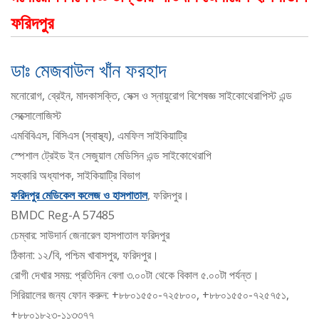
ফরিদপুর
ডাঃ মেজবাউল খাঁন ফরহাদ
মনোরোগ, ব্রেইন, মাদকাসক্তি, সেক্স ও স্নায়ুরোগ বিশেষজ্ঞ সাইকোথেরাপিস্ট এন্ড
সেক্সোলোজিস্ট
এমবিবিএস, বিসিএস (স্বাস্থ্য), এমফিল সাইকিয়াট্রি
স্পেশাল ট্রেইড ইন সেজুয়াল মেডিসিন এন্ড সাইকোথেরাপি
সহকারি অধ্যাপক, সাইকিয়াট্রি বিভাগ
ফরিদপুর মেডিকেল কলেজ ও হাসপাতাল
, ফরিদপুর।
BMDC Reg-A 57485
চেম্বার: সাউদার্ন জেনারেল হাসপাতাল ফরিদপুর
ঠিকানা: ১২/বি, পশ্চিম খাবাসপুর, ফরিদপুর।
রোগী দেখার সময়: প্রতিদিন বেলা ৩.০০টা থেকে বিকাল ৫.০০টা পর্যন্ত।
সিরিয়ালের জন্য ফোন করুন: +৮৮০১৫৫০-৭২৫৮০০, +৮৮০১৫৫০-৭২৫৭৫১,
+৮৮০১৮২৩-১১৩৩৭৭