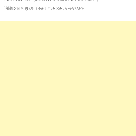
সিরিয়ালের জন্য ফোন করুন: +৮৮০১৮৮৬-৬২৭২৮৯