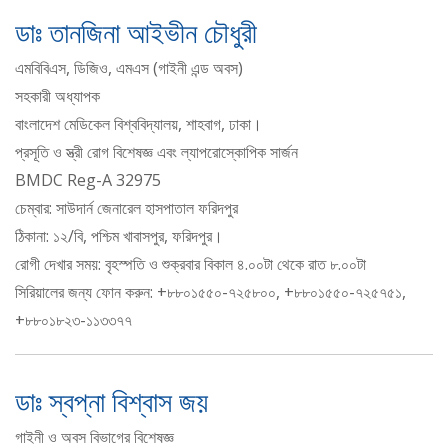
ডাঃ তানজিনা আইভীন চৌধুরী
এমবিবিএস, ডিজিও, এমএস (গাইনী এন্ড অবস)
সহকারী অধ্যাপক
বাংলাদেশ মেডিকেল বিশ্ববিদ্যালয়, শাহবাগ, ঢাকা।
প্রসূতি ও স্ত্রী রোগ বিশেষজ্ঞ এবং ল্যাপরোস্কোপিক সার্জন
BMDC Reg-A 32975
চেম্বার: সাউদার্ন জেনারেল হাসপাতাল ফরিদপুর
ঠিকানা: ১২/বি, পশ্চিম খাবাসপুর, ফরিদপুর।
রোগী দেখার সময়: বৃহস্পতি ও শুক্রবার বিকাল ৪.০০টা থেকে রাত ৮.০০টা
সিরিয়ালের জন্য ফোন করুন: +৮৮০১৫৫০-৭২৫৮০০, +৮৮০১৫৫০-৭২৫৭৫১,
+৮৮০১৮২৩-১১৩৩৭৭
ডাঃ স্বপ্না বিশ্বাস জয়
গাইনী ও অবস বিভাগের বিশেষজ্ঞ