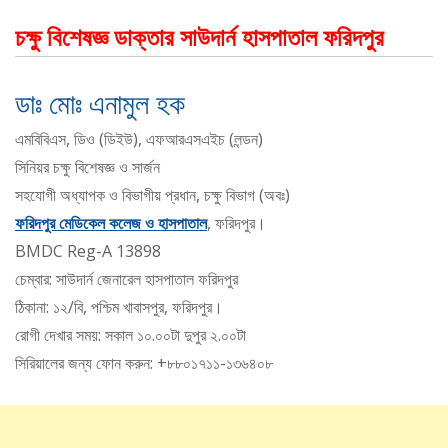
চক্ষু বিশেষজ্ঞ ডাক্তার সাউদার্ন হাসপাতাল ফরিদপুর
ডাঃ মোঃ এনামুল হক
এমবিবিএস, ডিও (ডিইউ), এফআরএসএইচ (লন্ডন)
সিনিয়র চক্ষু বিশেষজ্ঞ ও সার্জন
সহযোগী অধ্যাপক ও বিভাগীয় প্রধান, চক্ষু বিভাগ (অবঃ)
ফরিদপুর মেডিকেল কলেজ ও হাসপাতাল
, ফরিদপুর।
BMDC Reg-A 13898
চেম্বার: সাউদার্ন জেনারেল হাসপাতাল ফরিদপুর
ঠিকানা: ১২/বি, পশ্চিম খাবাসপুর, ফরিদপুর।
রোগী দেখার সময়: সকাল ১০.০০টা দুপুর ২.০০টা
সিরিয়ালের জন্য ফোন করুন: +৮৮০১৭১১-১৩৬৪০৮