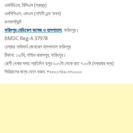
এমবিবিএস, বিসিএস (স্বাস্থ্য)
এমসিপিএস, এমএস (গাইনী এন্ড অবস)
কনসালট্যান্ট
ফরিদপুর মেডিকেল কলেজ ও হাসপাতাল
, ফরিদপুর।
BMDC Reg-A 37978
চেম্বার: সাউদার্ন জেনারেল হাসপাতাল ফরিদপুর
ঠিকানা: ১২/বি, পশ্চিম খাবাসপুর, ফরিদপুর।
রোগী দেখার সময়: প্রতিদিন দুপুর ৩.০০টা থেকে রাত ৭.০০টা (শুক্রবার বন্ধ)
সিরিয়ালের জন্য ফোন করুন: +৮৮০১৭৪৬-৩৭০০০০