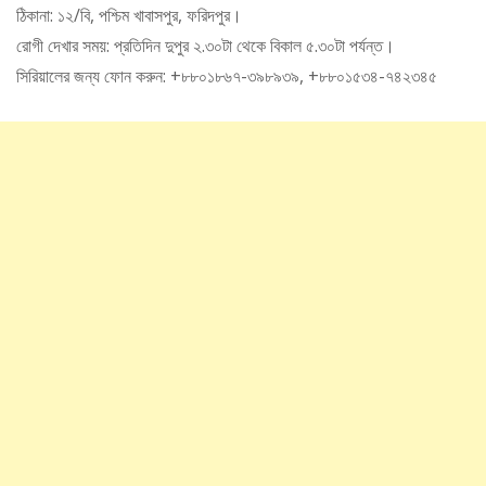
ঠিকানা: ১২/বি, পশ্চিম খাবাসপুর, ফরিদপুর।
রোগী দেখার সময়: প্রতিদিন দুপুর ২.৩০টা থেকে বিকাল ৫.৩০টা পর্যন্ত।
সিরিয়ালের জন্য ফোন করুন: +৮৮০১৮৬৭-৩৯৮৯৩৯, +৮৮০১৫৩৪-৭৪২৩৪৫