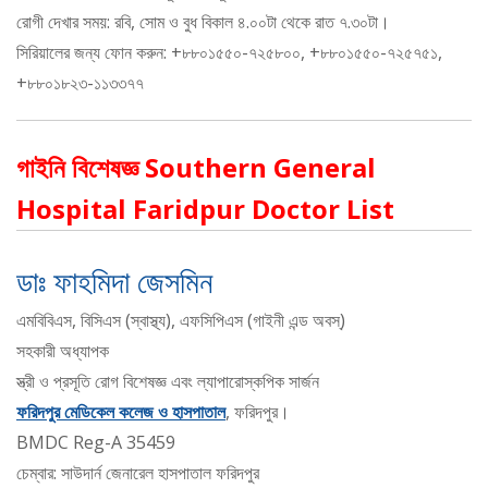
রোগী দেখার সময়: রবি, সোম ও বুধ বিকাল ৪.০০টা থেকে রাত ৭.৩০টা।
সিরিয়ালের জন্য ফোন করুন: +৮৮০১৫৫০-৭২৫৮০০, +৮৮০১৫৫০-৭২৫৭৫১,
+৮৮০১৮২৩-১১৩৩৭৭
গাইনি বিশেষজ্ঞ Southern General
Hospital Faridpur Doctor List
ডাঃ ফাহমিদা জেসমিন
এমবিবিএস, বিসিএস (স্বাস্থ্য), এফসিপিএস (গাইনী এন্ড অবস্)
সহকারী অধ্যাপক
স্ত্রী ও প্রসূতি রোগ বিশেষজ্ঞ এবং ল্যাপারোস্কপিক সার্জন
ফরিদপুর মেডিকেল কলেজ ও হাসপাতাল
, ফরিদপুর।
BMDC Reg-A 35459
চেম্বার: সাউদার্ন জেনারেল হাসপাতাল ফরিদপুর