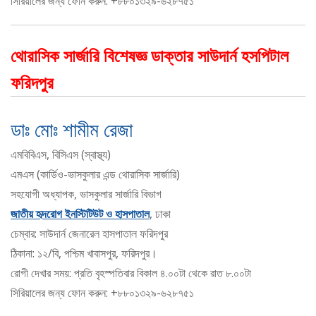
সিরিয়ালের জন্য ফোন করুন: +৮৮০১৩২৯-৬২৮৭৫১
থোরাসিক সার্জারি বিশেষজ্ঞ ডাক্তার সাউদার্ন হসপিটাল
ফরিদপুর
ডাঃ মোঃ শামীম রেজা
এমবিবিএস, বিসিএস (স্বাস্থ্য)
এমএস (কার্ডিও-ভাসকুলার এন্ড থোরাসিক সার্জারি)
সহযোগী অধ্যাপক, ভাসকুলার সার্জারি বিভাগ
জাতীয় হৃদরোগ ইনস্টিটিউট ও হাসপাতাল
, ঢাকা
চেম্বার: সাউদার্ন জেনারেল হাসপাতাল ফরিদপুর
ঠিকানা: ১২/বি, পশ্চিম খাবাসপুর, ফরিদপুর।
রোগী দেখার সময়: প্রতি বৃহস্পতিবার বিকাল ৪.০০টা থেকে রাত ৮.০০টা
সিরিয়ালের জন্য ফোন করুন: +৮৮০১৩২৯-৬২৮৭৫১