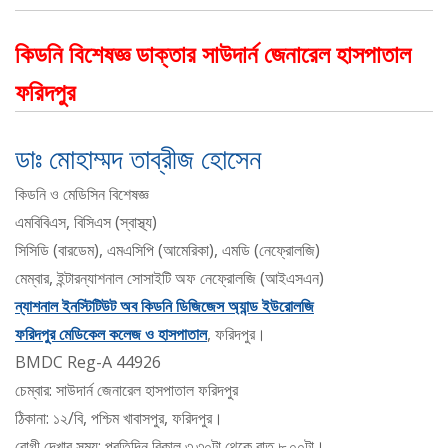
কিডনি বিশেষজ্ঞ ডাক্তার সাউদার্ন জেনারেল হাসপাতাল
ফরিদপুর
ডাঃ মোহাম্মদ তাব্রীজ হোসেন
কিডনি ও মেডিসিন বিশেষজ্ঞ
এমবিবিএস, বিসিএস (স্বাস্থ্য)
সিসিডি (বারডেম), এমএসিপি (আমেরিকা), এমডি (নেফ্রোলজি)
মেম্বার, ইন্টারন্যাশনাল সোসাইটি অফ নেফ্রোলজি (আইএসএন)
ন্যাশনাল ইনস্টিটিউট অব কিডনি ডিজিজেস অ্যান্ড ইউরোলজি
ফরিদপুর মেডিকেল কলেজ ও হাসপাতাল
, ফরিদপুর।
BMDC Reg-A 44926
চেম্বার: সাউদার্ন জেনারেল হাসপাতাল ফরিদপুর
ঠিকানা: ১২/বি, পশ্চিম খাবাসপুর, ফরিদপুর।
রোগী দেখার সময়: প্রতিদিন বিকাল ৩.৩০টা থেকে রাত ৮.০০টা।