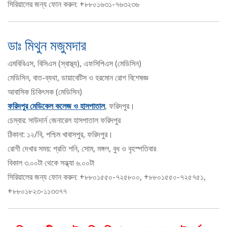
সিরিয়ালের জন্য ফোন করুন: +৮৮০১৬৩১-৭৬৩২৩৬
ডাঃ মিথুন মজুমদার
এমবিবিএস, বিসিএস (স্বাস্থ্য), এফসিপিএস (মেডিসিন)
মেডিসিন, বাত-ব্যথা, ডায়াবেটিস ও হরমোন রোগ বিশেষজ্ঞ
আবাসিক চিকিৎসক (মেডিসিন)
ফরিদপুর মেডিকেল কলেজ ও হাসপাতাল
, ফরিদপুর।
চেম্বার: সাউদার্ন জেনারেল হাসপাতাল ফরিদপুর
ঠিকানা: ১২/বি, পশ্চিম খাবাসপুর, ফরিদপুর।
রোগী দেখার সময়: প্রতি শনি, সোম, মঙ্গল, বুধ ও বৃহস্পতিবার
বিকাল ৩.০০টা থেকে সন্ধ্যা ৬.০০টা
সিরিয়ালের জন্য ফোন করুন: +৮৮০১৫৫০-৭২৫৮০০, +৮৮০১৫৫০-৭২৫৭৫১,
+৮৮০১৮২৩-১১৩৩৭৭