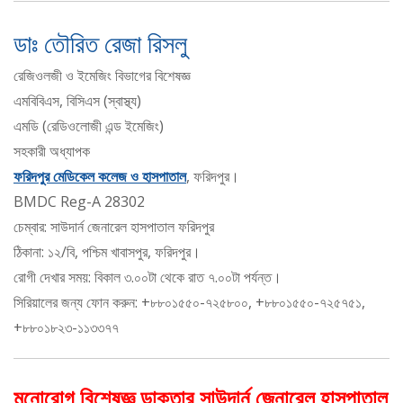
ডাঃ তৌরিত রেজা রিসলু
রেজিওলজী ও ইমেজিং বিভাগের বিশেষজ্ঞ
এমবিবিএস, বিসিএস (স্বাস্থ্য)
এমডি (রেডিওলোজী এন্ড ইমেজিং)
সহকারী অধ্যাপক
ফরিদপুর মেডিকেল কলেজ ও হাসপাতাল
, ফরিদপুর।
BMDC Reg-A 28302
চেম্বার: সাউদার্ন জেনারেল হাসপাতাল ফরিদপুর
ঠিকানা: ১২/বি, পশ্চিম খাবাসপুর, ফরিদপুর।
রোগী দেখার সময়: বিকাল ৩.০০টা থেকে রাত ৭.০০টা পর্যন্ত।
সিরিয়ালের জন্য ফোন করুন: +৮৮০১৫৫০-৭২৫৮০০, +৮৮০১৫৫০-৭২৫৭৫১,
+৮৮০১৮২৩-১১৩৩৭৭
মনোরোগ বিশেষজ্ঞ ডাক্তার সাউদার্ন জেনারেল হাসপাতাল