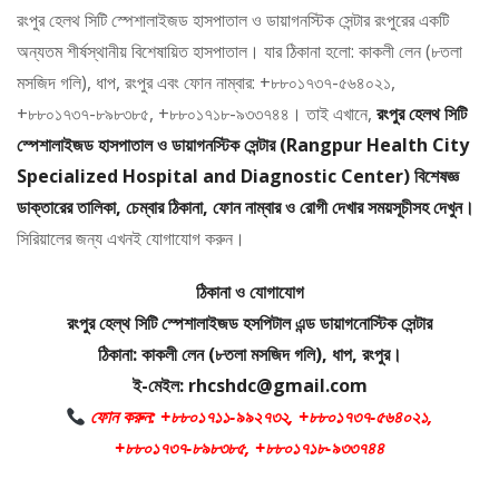
রংপুর হেলথ সিটি স্পেশালাইজড হাসপাতাল ও ডায়াগনস্টিক সেন্টার রংপুরের একটি
অন্যতম শীর্ষস্থানীয় বিশেষায়িত হাসপাতাল। যার ঠিকানা হলো: কাকলী লেন (৮তলা
মসজিদ গলি), ধাপ, রংপুর এবং ফোন নাম্বার: +৮৮০১৭৩৭-৫৬৪০২১,
+৮৮০১৭৩৭-৮৯৮৩৮৫, +৮৮০১৭১৮-৯৩৩৭৪৪। তাই এখানে,
রংপুর হেলথ সিটি
স্পেশালাইজড হাসপাতাল ও ডায়াগনস্টিক সেন্টার (Rangpur Health City
Specialized Hospital and Diagnostic Center) বিশেষজ্ঞ
ডাক্তারের তালিকা, চেম্বার ঠিকানা, ফোন নাম্বার ও রোগী দেখার সময়সূচীসহ দেখুন।
সিরিয়ালের জন্য এখনই যোগাযোগ করুন।
ঠিকানা ও যোগাযোগ
রংপুর হেল্থ সিটি স্পেশালাইজড হসপিটাল এন্ড ডায়াগনোস্টিক সেন্টার
ঠিকানা: কাকলী লেন (৮তলা মসজিদ গলি), ধাপ, রংপুর।
ই-মেইল: rhcshdc@gmail.com
ফোন করুন: +৮৮০১৭১১-৯৯২৭৩২, +৮৮০১৭৩৭-৫৬৪০২১,
+৮৮০১৭৩৭-৮৯৮৩৮৫, +৮৮০১৭১৮-৯৩৩৭৪৪