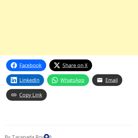
Facebook
Share on X
LinkedIn
WhatsApp
Email
Copy Link
By
Tarapada Roy
0