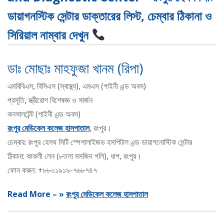
ডায়াগনস্টিক সেন্টার ডাক্তারের লিস্ট, চেম্বার ঠিকানা ও
সিরিয়াল নাম্বার দেখুন
ডাঃ মোছাঃ মাহফুজা খানম (রিপা)
এমবিবিএস, বিসিএস (স্বাস্থ্য), এমএস (গাইনী এন্ড অবস)
প্রসূতি, স্ত্রীরোগ বিশেষজ্ঞ ও সার্জন
কনসালটেন্ট (গাইনী এন্ড অবস)
রংপুর মেডিকেল কলেজ হাসপাতাল
, রংপুর।
চেম্বার: রংপুর হেলথ সিটি স্পেশালাইজড হসপিটাল এন্ড ডায়াগনোস্টিক সেন্টার
ঠিকানা: কাকলী লেন (৮তলা মসজিদ গলি), ধাপ, রংপুর।
ফোন করুন: +৮৮০১৯১৯-৭৬৮৭৪৭
Read More – »
রংপুর মেডিকেল কলেজ হাসপাতাল