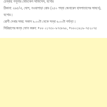
চেম্বার: পপুলার মেডিকেল সার্ভিসেস, যশোর
ঠিকানা: ২৬৫/এ, ঘোপ, নওয়াপাড়া রোড (২৫০ শয্যা জেনারেল হাসপাতালের সামনে),
যশোর।
রোগী দেখার সময়: সকাল ৯.০০টা থেকে সন্ধা ৬.০০টা পর্যন্ত।
সিরিয়ালের জন্য ফোন করুন: +৮৮ ০১৭৩০-৯৭৩৮৯৮, +৮৮০১৯১৯-৭৫২০৭৫