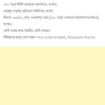
২৫০ শয্যা বিশিষ্ট জেনারেল হাসপাতাল, যশোর।
চেম্বার: পপুলার মেডিকেল সার্ভিসেস, যশোর
ঠিকানা: ২৬৫/এ, ঘোপ, নওয়াপাড়া রোড (২৫০ শয্যা জেনারেল হাসপাতালের সামনে),
যশোর।
রোগী দেখার সময়: নিয়মিত রোগী দেখছেন
সিরিয়ালের জন্য ফোন করুন: +৮৮ ০১৭৩০-৯৭৩৮৯৮, +৮৮০১৯১৯-৭৫২০৭৫