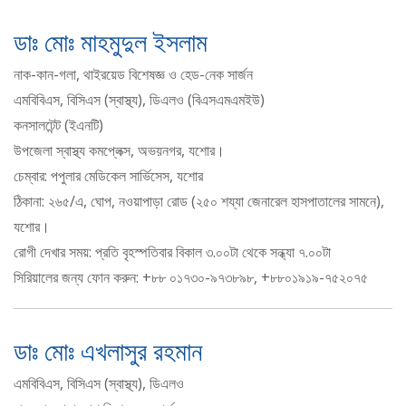
ডাঃ মোঃ মাহমুদুল ইসলাম
নাক-কান-গলা, থাইরয়েড বিশেষজ্ঞ ও হেড-নেক সার্জন
এমবিবিএস, বিসিএস (স্বাস্থ্য), ডিএলও (বিএসএমএমইউ)
কনসালটেন্ট (ইএনটি)
উপজেলা স্বাস্থ্য কমপ্লেক্স, অভয়নগর, যশোর।
চেম্বার: পপুলার মেডিকেল সার্ভিসেস, যশোর
ঠিকানা: ২৬৫/এ, ঘোপ, নওয়াপাড়া রোড (২৫০ শয্যা জেনারেল হাসপাতালের সামনে),
যশোর।
রোগী দেখার সময়: প্রতি বৃহস্পতিবার বিকাল ৩.০০টা থেকে সন্ধ্যা ৭.০০টা
সিরিয়ালের জন্য ফোন করুন: +৮৮ ০১৭৩০-৯৭৩৮৯৮, +৮৮০১৯১৯-৭৫২০৭৫
ডাঃ মোঃ এখলাসুর রহমান
এমবিবিএস, বিসিএস (স্বাস্থ্য), ডিএলও