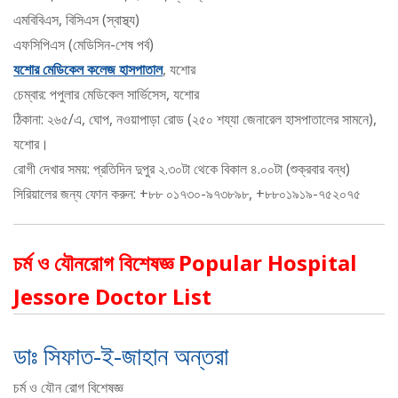
এমবিবিএস, বিসিএস (স্বাস্থ্য)
এফসিপিএস (মেডিসিন-শেষ পর্ব)
যশোর মেডিকেল কলেজ হাসপাতাল
, যশোর
চেম্বার: পপুলার মেডিকেল সার্ভিসেস, যশোর
ঠিকানা: ২৬৫/এ, ঘোপ, নওয়াপাড়া রোড (২৫০ শয্যা জেনারেল হাসপাতালের সামনে),
যশোর।
রোগী দেখার সময়: প্রতিদিন দুপুর ২.৩০টা থেকে বিকাল ৪.০০টা (শুক্রবার বন্ধ)
সিরিয়ালের জন্য ফোন করুন: +৮৮ ০১৭৩০-৯৭৩৮৯৮, +৮৮০১৯১৯-৭৫২০৭৫
চর্ম ও যৌনরোগ বিশেষজ্ঞ Popular Hospital
Jessore Doctor List
ডাঃ সিফাত-ই-জাহান অন্তরা
চর্ম ও যৌন রোগ বিশেষজ্ঞ