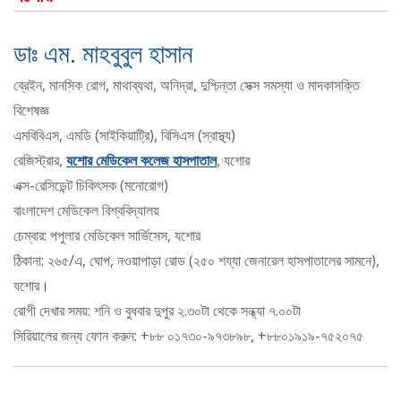
ডাঃ এম. মাহবুবুল হাসান
ব্রেইন, মানসিক রোগ, মাথাব্যথা, অনিদ্রা, দুশ্চিন্তা সেক্স সমস্যা ও মাদকাসক্তি
বিশেষজ্ঞ
এমবিবিএস, এমডি (সাইকিয়াট্রি), বিসিএস (স্বাস্থ্য)
রেজিস্ট্রার,
যশোর মেডিকেল কলেজ হাসপাতাল
, যশোর
এক্স-রেসিডেন্ট চিকিৎসক (মনোরোগ)
বাংলাদেশ মেডিকেল বিশ্ববিদ্যালয়
চেম্বার: পপুলার মেডিকেল সার্ভিসেস, যশোর
ঠিকানা: ২৬৫/এ, ঘোপ, নওয়াপাড়া রোড (২৫০ শয্যা জেনারেল হাসপাতালের সামনে),
যশোর।
রোগী দেখার সময়: শনি ও বুধবার দুপুর ২.৩০টা থেকে সন্ধ্যা ৭.০০টা
সিরিয়ালের জন্য ফোন করুন: +৮৮ ০১৭৩০-৯৭৩৮৯৮, +৮৮০১৯১৯-৭৫২০৭৫