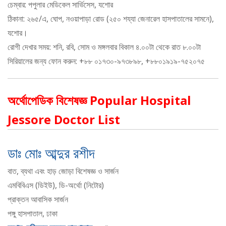
চেম্বার: পপুলার মেডিকেল সার্ভিসেস, যশোর
ঠিকানা: ২৬৫/এ, ঘোপ, নওয়াপাড়া রোড (২৫০ শয্যা জেনারেল হাসপাতালের সামনে),
যশোর।
রোগী দেখার সময়: শনি, রবি, সোম ও মঙ্গলবার বিকাল ৪.০০টা থেকে রাত ৮.০০টা
সিরিয়ালের জন্য ফোন করুন: +৮৮ ০১৭৩০-৯৭৩৮৯৮, +৮৮০১৯১৯-৭৫২০৭৫
অর্থোপেডিক বিশেষজ্ঞ Popular Hospital
Jessore Doctor List
ডাঃ মোঃ আব্দুর রশীদ
বাত, ব্যথা এবং হাড় জোড়া বিশেষজ্ঞ ও সার্জন
এমবিবিএস (ডিইউ), ডি-অর্থো (নিটোর)
প্রাক্তন আবাসিক সার্জন
পঙ্গু হাসপাতাল, ঢাকা