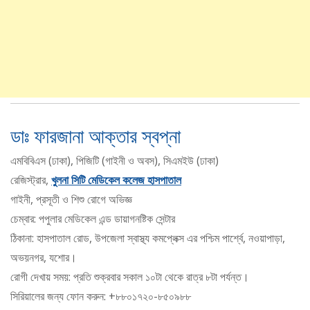
ডাঃ ফারজানা আক্তার স্বপ্না
এমবিবিএস (ঢাকা), পিজিটি (গাইনী ও অবস), সিএমইউ (ঢাকা)
রেজিস্ট্রার,
খুলনা সিটি মেডিকেল কলেজ হাসপাতাল
গাইনী, প্রসূতী ও শিশু রোগে অভিজ্ঞ
চেম্বার: পপুলার মেডিকেল এন্ড ডায়াগনষ্টিক সেন্টার
ঠিকানা: হাসপাতাল রোড, উপজেলা স্বাস্থ্য কমপ্লেক্স এর পশ্চিম পার্শ্বে, নওয়াপাড়া,
অভয়নগর, যশোর।
রোগী দেখায় সময়: প্রতি শুক্রবার সকাল ১০টা থেকে রাত্র ৮টা পর্যন্ত।
সিরিয়ালের জন্য ফোন করুন: +৮৮০১৭২০-৮৫০৯৮৮