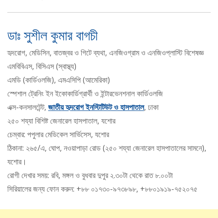
ডাঃ সুশীল কুমার বাগচী
হৃদরোগ, মেডিসিন, বাতজ্বর ও গিটে ব্যথা, এনজিওগ্রাম ও এনজিওপ্লাস্টি বিশেষজ্ঞ
এমবিবিএস, বিসিএস (স্বাস্থ্য)
এমডি (কার্ডিওলজি), এমএসিপি (আমেরিকা)
স্পেশাল ট্রেনিং ইন ইকোকার্ডিগ্রার্থী ও ইন্টারভেনশনাল কার্ডিওলজি
এক্স-কনসালটেন্ট,
জাতীয় হৃদরোগ ইনস্টিটিউট ও হাসপাতাল
, ঢাকা
২৫০ শয্যা বিশিষ্ট জেনারেল হাসপাতাল, যশোর
চেম্বার: পপুলার মেডিকেল সার্ভিসেস, যশোর
ঠিকানা: ২৬৫/এ, ঘোপ, নওয়াপাড়া রোড (২৫০ শয্যা জেনারেল হাসপাতালের সামনে),
যশোর।
রোগী দেখার সময়: রবি, মঙ্গল ও বুধবার দুপুর ২.৩০টা থেকে রাত ৮.০০টা
সিরিয়ালের জন্য ফোন করুন: +৮৮ ০১৭৩০-৯৭৩৮৯৮, +৮৮০১৯১৯-৭৫২০৭৫