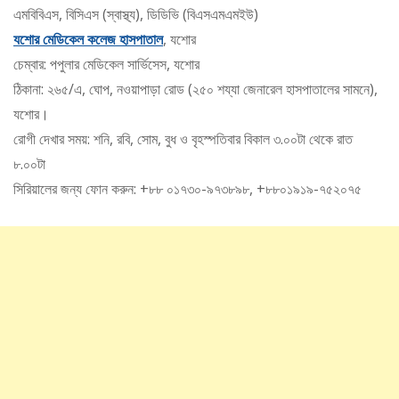
এমবিবিএস, বিসিএস (স্বাস্থ্য), ডিডিভি (বিএসএমএমইউ)
যশোর মেডিকেল কলেজ হাসপাতাল
, যশোর
চেম্বার: পপুলার মেডিকেল সার্ভিসেস, যশোর
ঠিকানা: ২৬৫/এ, ঘোপ, নওয়াপাড়া রোড (২৫০ শয্যা জেনারেল হাসপাতালের সামনে),
যশোর।
রোগী দেখার সময়: শনি, রবি, সোম, বুধ ও বৃহস্পতিবার বিকাল ৩.০০টা থেকে রাত
৮.০০টা
সিরিয়ালের জন্য ফোন করুন: +৮৮ ০১৭৩০-৯৭৩৮৯৮, +৮৮০১৯১৯-৭৫২০৭৫