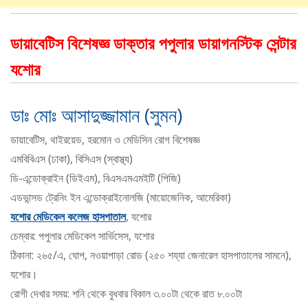
ডায়াবেটিস বিশেষজ্ঞ ডাক্তার পপুলার ডায়াগনস্টিক সেন্টার
যশোর
ডাঃ মোঃ আসাদুজ্জামান (সুমন)
ডায়াবেটিস, থাইরয়েড, হরমোন ও মেডিসিন রোগ বিশেষজ্ঞ
এমবিবিএস (ঢাকা), বিসিএস (স্বাস্থ্য)
ডি-এন্ডোক্রাইন (ডিইএম), বিএসএমএমইটি (পিজি)
এডভান্সড ট্রেনিং ইন এন্ডোক্রাইনোলজি (মায়োজেনিক, আমেরিকা)
যশোর মেডিকেল কলেজ হাসপাতাল
, যশোর
চেম্বার: পপুলার মেডিকেল সার্ভিসেস, যশোর
ঠিকানা: ২৬৫/এ, ঘোপ, নওয়াপাড়া রোড (২৫০ শয্যা জেনারেল হাসপাতালের সামনে),
যশোর।
রোগী দেখার সময়: শনি থেকে বুধবার বিকাল ৩.০০টা থেকে রাত ৮.০০টা