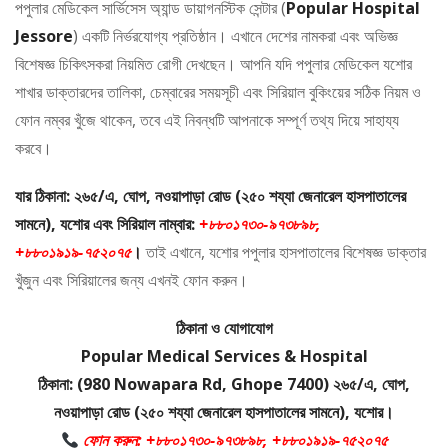
পপুলার মেডিকেল সার্ভিসেস অ্যান্ড ডায়াগনস্টিক সেন্টার (
Popular Hospital
Jessore
) একটি নির্ভরযোগ্য প্রতিষ্ঠান। এখানে দেশের নামকরা এবং অভিজ্ঞ
বিশেষজ্ঞ চিকিৎসকরা নিয়মিত রোগী দেখছেন। আপনি যদি পপুলার মেডিকেল যশোর
শাখার ডাক্তারদের তালিকা, চেম্বারের সময়সূচী এবং সিরিয়াল বুকিংয়ের সঠিক নিয়ম ও
ফোন নম্বর খুঁজে থাকেন, তবে এই নিবন্ধটি আপনাকে সম্পূর্ণ তথ্য দিয়ে সাহায্য
করবে।
যার ঠিকানা: ২৬৫/এ, ঘোপ, নওয়াপাড়া রোড (২৫০ শয্যা জেনারেল হাসপাতালের
সামনে), যশোর এবং সিরিয়াল নাম্বার:
+৮৮০১৭৩০-৯৭৩৮৯৮,
+৮৮০১৯১৯-৭৫২০৭৫
।
তাই এখানে, যশোর পপুলার হাসপাতালের বিশেষজ্ঞ ডাক্তার
খুঁজুন এবং সিরিয়ালের জন্য এখনই ফোন করুন।
ঠিকানা ও যোগাযোগ
Popular Medical Services & Hospital
ঠিকানা: (980 Nowapara Rd, Ghope 7400) ২৬৫/এ, ঘোপ,
নওয়াপাড়া রোড (২৫০ শয্যা জেনারেল হাসপাতালের সামনে), যশোর।
ফোন করুন: +৮৮০১৭৩০-৯৭৩৮৯৮, +৮৮০১৯১৯-৭৫২০৭৫