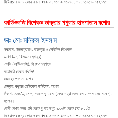
সিরিয়ালের জন্য ফোন করুন: +৮৮ ০১৭৩০-৯৭৩৮৯৮, +৮৮০১৯১৯-৭৫২০৭৫
কার্ডিওলজি বিশেষজ্ঞ ডাক্তার পপুলার হাসপাতাল যশোর
ডাঃ মোঃ মনিরুল ইসলাম
হৃদরোগ, উচ্চরক্তচাপ, বাতজ্বর ও মেডিসিন বিশেষজ্ঞ
এমবিবিএস, বিসিএস (স্বাস্থ্য)
এমডি (কার্ডিওলজি), বিএসএমএমইউ
করোনারী কেয়ার ইউনিট
সদর হাসপাতাল, যশোর।
চেম্বার: পপুলার মেডিকেল সার্ভিসেস, যশোর
ঠিকানা: ২৬৫/এ, ঘোপ, নওয়াপাড়া রোড (২৫০ শয্যা জেনারেল হাসপাতালের সামনে),
যশোর।
রোগী দেখার সময়: রবি থেকে বুধবার দুপুর ২.৩০টা থেকে রাত ৮.০০টা
সিরিয়ালের জন্য ফোন করুন: +৮৮ ০১৭৩০-৯৭৩৮৯৮, +৮৮০১৯১৯-৭৫২০৭৫