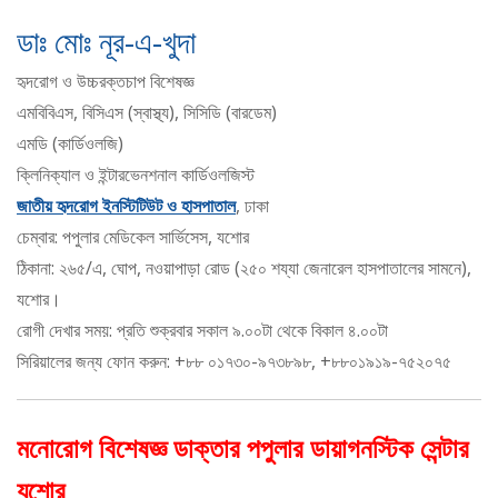
ডাঃ মোঃ নূর-এ-খুদা
হৃদরোগ ও উচ্চরক্তচাপ বিশেষজ্ঞ
এমবিবিএস, বিসিএস (স্বাস্থ্য), সিসিডি (বারডেম)
এমডি (কার্ডিওলজি)
ক্লিনিক্যাল ও ইন্টারভেনশনাল কার্ডিওলজিস্ট
জাতীয় হৃদরোগ ইনস্টিটিউট ও হাসপাতাল
, ঢাকা
চেম্বার: পপুলার মেডিকেল সার্ভিসেস, যশোর
ঠিকানা: ২৬৫/এ, ঘোপ, নওয়াপাড়া রোড (২৫০ শয্যা জেনারেল হাসপাতালের সামনে),
যশোর।
রোগী দেখার সময়: প্রতি শুক্রবার সকাল ৯.০০টা থেকে বিকাল ৪.০০টা
সিরিয়ালের জন্য ফোন করুন: +৮৮ ০১৭৩০-৯৭৩৮৯৮, +৮৮০১৯১৯-৭৫২০৭৫
মনোরোগ বিশেষজ্ঞ ডাক্তার পপুলার ডায়াগনস্টিক সেন্টার
যশোর