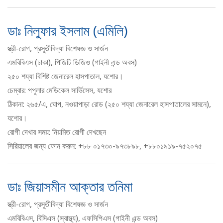
ডাঃ নিলুফার ইসলাম (এমিলি)
স্ত্রী-রোগ, প্রসূতীবিদ্যা বিশেষজ্ঞ ও সার্জন
এমবিবিএস (ঢাকা), পিজিটি ডিজিও (গাইনী এন্ড অবস)
২৫০ শয্যা বিশিষ্ট জেনারেল হাসপাতাল, যশোর।
চেম্বার: পপুলার মেডিকেল সার্ভিসেস, যশোর
ঠিকানা: ২৬৫/এ, ঘোপ, নওয়াপাড়া রোড (২৫০ শয্যা জেনারেল হাসপাতালের সামনে),
যশোর।
রোগী দেখার সময়: নিয়মিত রোগী দেখছেন
সিরিয়ালের জন্য ফোন করুন: +৮৮ ০১৭৩০-৯৭৩৮৯৮, +৮৮০১৯১৯-৭৫২০৭৫
ডাঃ জিয়াসমীন আক্তার তনিমা
স্ত্রী-রোগ, প্রসূতীবিদ্যা বিশেষজ্ঞ ও সার্জন
এমবিবিএস, বিসিএস (স্বাস্থ্য), এফসিপিএস (গাইনী এন্ড অবস)