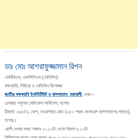
ডাঃ মোঃ আশরাফুজ্জামান রিপন
এমবিবিএস, এফসিপিএস (মেডিসিন)
বক্ষব্যাধি, নিউরো ও মেডিসিন বিশেষজ্ঞ
জাতীয় বক্ষব্যাধি ইনস্টিটিউট ও হাসপাতাল, মহাখালী
, ঢাকা।
চেম্বার: পপুলার মেডিকেল সার্ভিসেস, যশোর
ঠিকানা: ২৬৫/এ, ঘোপ, নওয়াপাড়া রোড (২৫০ শয্যা জেনারেল হাসপাতালের সামনে),
যশোর।
রোগী দেখার সময়: সকাল ১০.০০টা থেকে বিকাল ৫.০০টা
সিরিয়ালের জন্য ফোন করুন: +৮৮ ০১৭৩০-৯৭৩৮৯৮, +৮৮০১৯১৯-৭৫২০৭৫