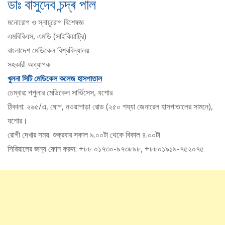
ডাঃ বাসুদেব চন্দ্ৰ পাল
মনোরোগ ও স্নায়ুরোগ বিশেষজ্ঞ
এমবিবিএস, এমডি (সাইকিয়াট্রি)
বাংলাদেশ মেডিকেল বিশ্ববিদ্যালয়
সহকারী অধ্যাপক
খুলনা সিটি মেডিকেল কলেজ হাসপাতাল
চেম্বার: পপুলার মেডিকেল সার্ভিসেস, যশোর
ঠিকানা: ২৬৫/এ, ঘোপ, নওয়াপাড়া রোড (২৫০ শয্যা জেনারেল হাসপাতালের সামনে),
যশোর।
রোগী দেখার সময়: শুক্রবার সকাল ৯.০০টা থেকে বিকাল ৪.০০টা
সিরিয়ালের জন্য ফোন করুন: +৮৮ ০১৭৩০-৯৭৩৮৯৮, +৮৮০১৯১৯-৭৫২০৭৫