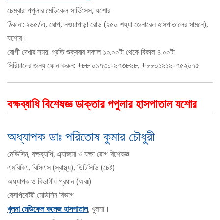
চেম্বার: পপুলার মেডিকেল সার্ভিসেস, যশোর
ঠিকানা: ২৬৫/এ, ঘোপ, নওয়াপাড়া রোড (২৫০ শয্যা জেনারেল হাসপাতালের সামনে),
যশোর।
রোগী দেখার সময়: প্রতি শুক্রবার সকাল ১০.০০টা থেকে বিকাল ৪.০০টা
সিরিয়ালের জন্য ফোন করুন: +৮৮ ০১৭৩০-৯৭৩৮৯৮, +৮৮০১৯১৯-৭৫২০৭৫
বক্ষব্যাধি বিশেষজ্ঞ ডাক্তার পপুলার হাসপাতাল যশোর
অধ্যাপক ডাঃ পরিতোষ কুমার চৌধুরী
মেডিসিন, বক্ষব্যাধি, এ্যাজমা ও যক্ষা রোগ বিশেষজ্ঞ
এমবিবিএ, বিসিএস (স্বাস্থ্য), ডিটিসিডি (চেষ্ট)
অধ্যাপক ও বিভাগীয় প্রধান (অবঃ)
রেসপিরেটরী মেডিসিন বিভাগ
খুলনা মেডিকেল কলেজ হাসপাতাল
, খুলনা।