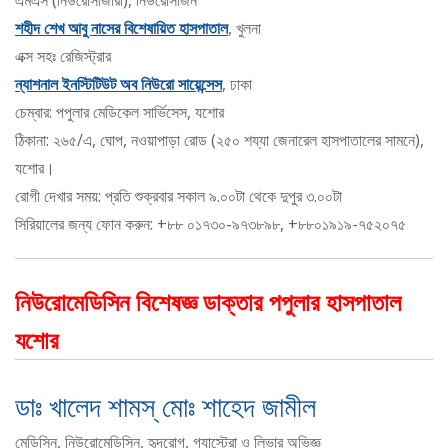
এমএস (নিউরোসার্জারী), নিউরোসার্জন
শহীদ শেখ আবু নাসের বিশেষায়িত হাসপাতাল
, খুলনা
এক্স সহঃ রেজিস্ট্রার
ন্যাশনাল ইনস্টিটিউট অব নিউরো সায়েন্সেস
, ঢাকা
চেম্বার: পপুলার মেডিকেল সার্ভিসেস, যশোর
ঠিকানা: ২৬৫/এ, ঘোপ, নওয়াপাড়া রোড (২৫০ শয্যা জেনারেল হাসপাতালের সামনে),
যশোর।
রোগী দেখার সময়: প্রতি শুক্রবার সকাল ৯.০০টা থেকে দুপুর ৩.০০টা
সিরিয়ালের জন্য ফোন করুন: +৮৮ ০১৭৩০-৯৭৩৮৯৮, +৮৮০১৯১৯-৭৫২০৭৫
নিউরোমেডিসিন বিশেষজ্ঞ ডাক্তার পপুলার হাসপাতাল
যশোর
ডাঃ খালেদ শামস্ মোঃ শাহেদ জামীল
মেডিসিন, নিউরোমেডিসিন, হৃদরোগ, গ্যাস্ট্রো ও লিভার অভিজ্ঞ