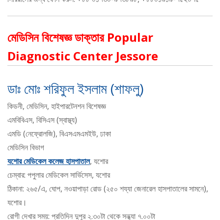
মেডিসিন বিশেষজ্ঞ ডাক্তার Popular
Diagnostic Center Jessore
ডাঃ মোঃ শরিফুল ইসলাম (শাফলু)
কিডনী, মেডিসিন, হাইপারটেনশন বিশেষজ্ঞ
এমবিবিএস, বিসিএস (স্বাস্থ্য)
এমডি (নেফ্রোলজি), বিএসএমএমইউ, ঢাকা
মেডিসিন বিভাগ
যশোর মেডিকেল কলেজ হাসপাতাল
, যশোর
চেম্বার: পপুলার মেডিকেল সার্ভিসেস, যশোর
ঠিকানা: ২৬৫/এ, ঘোপ, নওয়াপাড়া রোড (২৫০ শয্যা জেনারেল হাসপাতালের সামনে),
যশোর।
রোগী দেখার সময়: প্রতিদিন দুপুর ২.৩০টা থেকে সন্ধ্যা ৭.০০টা