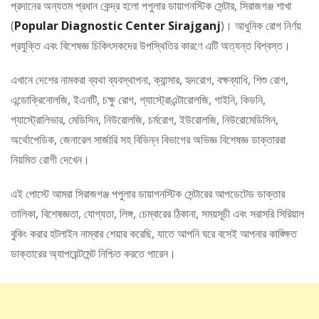
প্রদানের অন্যতম প্রধান কেন্দ্র হলো পপুলার ডায়াগনস্টিক সেন্টার, সিরাজগঞ্জ শাখা
(
Popular Diagnostic Center Sirajganj
)। আধুনিক রোগ নির্ণয়
প্রযুক্তি এবং বিশেষজ্ঞ চিকিৎসকদের উপস্থিতির কারণে এটি অত্যন্ত বিশ্বস্ত।
এখানে দেশের নামকরা ব্যথা ব্যবস্থাপনা, ক্যান্সার, হৃদরোগ, বক্ষব্যাধি, শিশু রোগ,
এন্ডোক্রিনোলজি, ইএনটি, চক্ষু রোগ, গ্যাস্ট্রোএন্টারোলজি, গাইনি, কিডনি,
গ্যাস্ট্রোলিভার, মেডিসিন, নিউরোলজি, চর্মরোগ, ইউরোলজি, নিউরোমেডিসিন,
অর্থোপেডিক, জেনারেল সার্জারি সহ বিভিন্ন বিভাগের অভিজ্ঞ বিশেষজ্ঞ ডাক্তাররা
নিয়মিত রোগী দেখেন।
এই পোস্টে আমরা সিরাজগঞ্জ পপুলার ডায়াগনস্টিক সেন্টারের আপডেটেড ডাক্তার
তালিকা, বিশেষজ্ঞতা, যোগ্যতা, লিঙ্গ, চেম্বারের ঠিকানা, সময়সূচী এবং সরাসরি সিরিয়াল
বুকিং করার হটলাইন নাম্বার শেয়ার করেছি, যাতে আপনি ঘরে বসেই আপনার কাঙ্ক্ষিত
ডাক্তারের অ্যাপয়েন্টমেন্ট নিশ্চিত করতে পারেন।