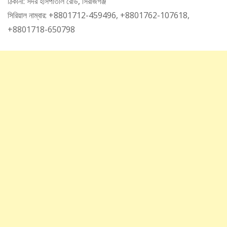
ঠিকানা: সদর হাসপাতাল রোড, সিরাজগঞ্জ
সিরিয়াল নাম্বার: +8801712-459496, +8801762-107618,
+8801718-650798