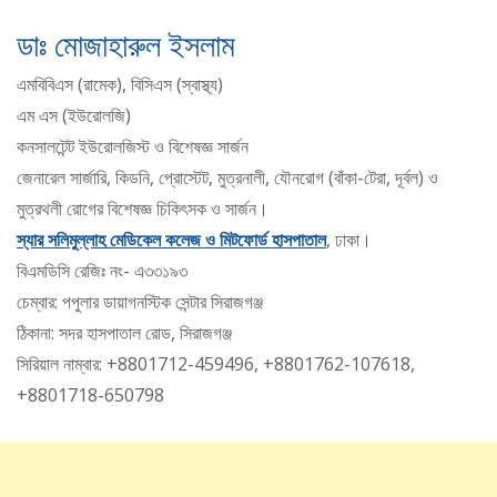
ডাঃ মোজাহারুল ইসলাম
এমবিবিএস (রামেক), বিসিএস (স্বাস্থ্য)
এম এস (ইউরোলজি)
কনসালটেন্ট ইউরোলজিস্ট ও বিশেষজ্ঞ সার্জন
জেনারেল সার্জারি, কিডনি, প্রোস্টেট, মুত্রনালী, যৌনরোগ (বাঁকা-টেরা, দূর্বল) ও
মুত্রথলী রোগের বিশেষজ্ঞ চিকিৎসক ও সার্জন।
স্যার সলিমুল্লাহ মেডিকেল কলেজ ও মিটফোর্ড হাসপাতাল
, ঢাকা।
বিএমডিসি রেজিঃ নং- এ৩৩১৯৩
চেম্বার: পপুলার ডায়াগনস্টিক সেন্টার সিরাজগঞ্জ
ঠিকানা: সদর হাসপাতাল রোড, সিরাজগঞ্জ
সিরিয়াল নাম্বার: +8801712-459496, +8801762-107618,
+8801718-650798