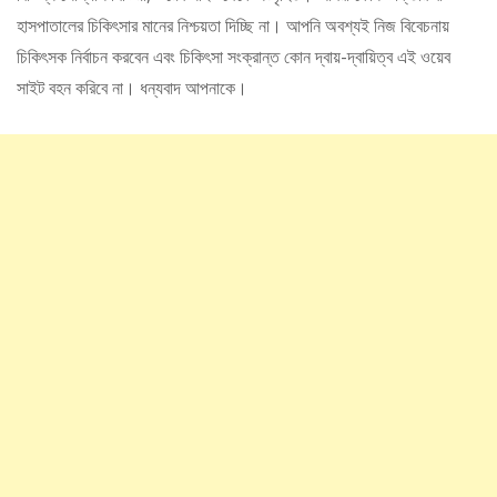
হাসপাতালের চিকিৎসার মানের নিশ্চয়তা দিচ্ছি না। আপনি অবশ্যই নিজ বিবেচনায়
চিকিৎসক নির্বাচন করবেন এবং চিকিৎসা সংক্রান্ত কোন দ্বায়-দ্বায়িত্ব এই ওয়েব
সাইট বহন করিবে না। ধন্যবাদ আপনাকে।