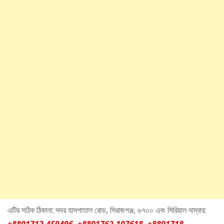
এটির সঠিক ঠিকানা: সদর হাসপাতাল রোড, সিরাজগঞ্জ, ৬৭০০ এবং সিরিয়াল নাম্বার: