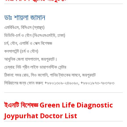
ডাঃ শায়লা জামান
এমবিবিএস, বিসিএস (স্বাস্থ্য)
ডিডিভি-চর্ম ও যৌন (বিএসএমএমইউ, ঢাকা)
চর্ম, যৌন, এলার্জি ও সেক্স বিশেষজ্ঞ
কনসালটেন্ট (চর্ম ও যৌন)
আধুনিক জেলা হাসপাতাল, জয়পুরহাট।
চেম্বার: নিউ গ্রীন লাইফ ডায়াগনস্টিক সেন্টার
ঠিকানা: সদর রোড, সিও কলোনি, পানির ট্যাংকের সামনে, জয়পুরহাট
সিরিয়ালের জন্য ফোন করুন: +৮৮০১৩০৯-২৪৬০৬০, +৮৮০১৯৭৩-৭৮৩৭৮৩
ইএনটি বিশেষজ্ঞ Green Life Diagnostic
Joypurhat Doctor List