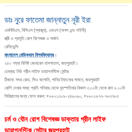
ডাঃ নুরে ফাতেমা জান্নাতুন নূরী ইরা
এমবিবিএস, বিসিএস (স্বাস্থ্য), এমএস (অবস এন্ড গাইনী)
স্ত্রী ও প্রসূতি রোগ বিশেষজ্ঞ ও সার্জন
রেসিডেন্সি
বাংলাদেশ মেডিক্যাল বিশ্ববিদ্যালয়
।
২৫০ শয্যা বিশিষ্ট জেনারেল হাসপাতাল, জয়পুরহাট।
চেম্বার: নিউ গ্রীন লাইফ ডায়াগনস্টিক সেন্টার
ঠিকানা: সদর রোড, সিও কলোনি, পানির ট্যাংকের সামনে, জয়পুরহাট
রোগি দেখার সময়: প্রতি শনিবার থেকে বৃহস্পতিবার বিকাল ৩.০০টা থেকে রাত ৮.০০টা
সিরিয়ালের জন্য ফোন করুন: +৮৮০১৩০৯-২৪৬০৬০, +৮৮০১৯৭৩-৭৮৩৭৮৩
চর্ম ও যৌন রোগ বিশেষজ্ঞ ডাক্তার গ্রীন লাইফ
ডায়াগনস্টিক সেন্টার জয়পুরহাট