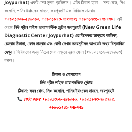
Joypurhat
) একটি সেবা মূলক প্রতিষ্ঠান। এটির ঠিকানা হলো – সদর রোড, সিও
কলোনি, পানির ট্যাংকের সামনে, জয়পুরহাট এবং সিরিয়াল নাম্বার:
+৮৮০১৩০৯-২৪৬০৬০, +৮৮০১৯৭৩-৭৮৩৭৮৩, +৮৮০১৭৩১-৭৭৮৭৭৯
। এই
পেজে
নিউ গ্রীন লাইফ ডায়াগনস্টিক সেন্টার জয়পুরহাট (New Green Life
Diagnostic Center Joypurhat) এর বিশেষজ্ঞ ডাক্তার তালিকা,
চেম্বার ঠিকানা, ফোন নাম্বার এবং রোগী দেখার সময়সূচীসহ আপডেট তথ্য বিস্তারিত
দেখুন।
সিরিয়ালের জন্য নিচের দেয়া নম্বরে দ্রুত ফোন (+৮৮০১৭১৬-২১৯৪৬৩)
করুন।
ঠিকানা ও যোগাযোগ
নিউ গ্রীন লাইফ ডায়াগনস্টিক সেন্টার
ঠিকানা: সদর রোড, সিও কলোনি, পানির ট্যাংকের সামনে, জয়পুরহাট
ফোন করুন: +৮৮০১৩০৯-২৪৬০৬০, +৮৮০১৯৭৩-৭৮৩৭৮৩,
+৮৮০১৭৩১-৭৭৮৭৭৯