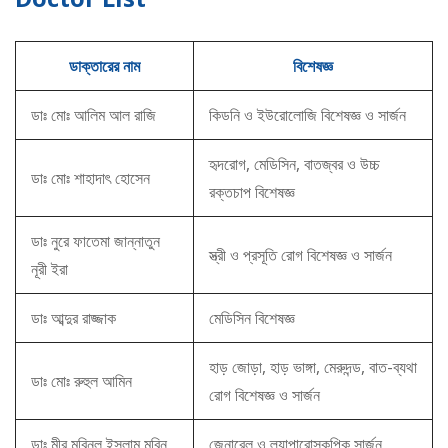
ডাক্তারের নাম
বিশেষজ্ঞ
ডাঃ মোঃ আলিম আল রাজি
কিডনি ও ইউরোলোজি বিশেষজ্ঞ ও সার্জন
হৃদরোগ, মেডিসিন, বাতজ্বর ও উচ্চ
ডাঃ মোঃ শাহাদাৎ হোসেন
রক্তচাপ বিশেষজ্ঞ
ডাঃ নুরে ফাতেমা জান্নাতুন
স্ত্রী ও প্রসূতি রোগ বিশেষজ্ঞ ও সার্জন
নূরী ইরা
ডাঃ আব্দুর রাজ্জাক
মেডিসিন বিশেষজ্ঞ
হাড় জোড়া, হাড় ভাঙ্গা, মেরুদন্ড, বাত-ব্যথা
ডাঃ মোঃ রুহুল আমিন
রোগ বিশেষজ্ঞ ও সার্জন
ডাঃ মীর মুবিনুল ইসলাম মুবিন
জেনারেল ও ল্যাপারোস্কপিক সার্জন