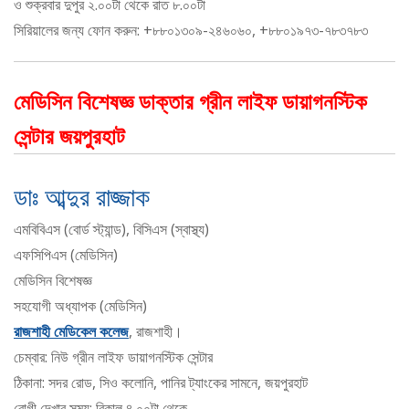
ও শুক্রবার দুপুর ২.০০টা থেকে রাত ৮.০০টা
সিরিয়ালের জন্য ফোন করুন: +৮৮০১৩০৯-২৪৬০৬০, +৮৮০১৯৭৩-৭৮৩৭৮৩
মেডিসিন বিশেষজ্ঞ ডাক্তার গ্রীন লাইফ ডায়াগনস্টিক
সেন্টার জয়পুরহাট
ডাঃ আব্দুর রাজ্জাক
এমবিবিএস (বোর্ড স্ট্যান্ড), বিসিএস (স্বাস্থ্য)
এফসিপিএস (মেডিসিন)
মেডিসিন বিশেষজ্ঞ
সহযোগী অধ্যাপক (মেডিসিন)
রাজশাহী মেডিকেল কলেজ
, রাজশাহী।
চেম্বার: নিউ গ্রীন লাইফ ডায়াগনস্টিক সেন্টার
ঠিকানা: সদর রোড, সিও কলোনি, পানির ট্যাংকের সামনে, জয়পুরহাট
রোগী দেখার সময়: বিকাল ৪.০০টা থেকে