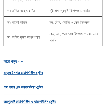
ডাঃ নাসিমা আক্তার নিনা
স্ত্রীরোগ, প্রসূতি বিশেষজ্ঞ ও সার্জন
ডাঃ শায়লা জামান
চর্ম, যৌন, এলার্জি ও সেক্স বিশেষজ্ঞ
নাক, কান, গলা রোগ বিশেষজ্ঞ ও হেড নেক
ডাঃ অমিত কুমার আগরওয়াল
সার্জন
আরো পড়ুন – »
তাজুল ইসলাম ডায়াগনস্টিক সেন্টার
পদ্মা ল্যাব এন্ড কনসালটেশন সেন্টার
জয়পুরহাট ডায়াগনস্টিক ও ডায়ালাইসিস সেন্টার