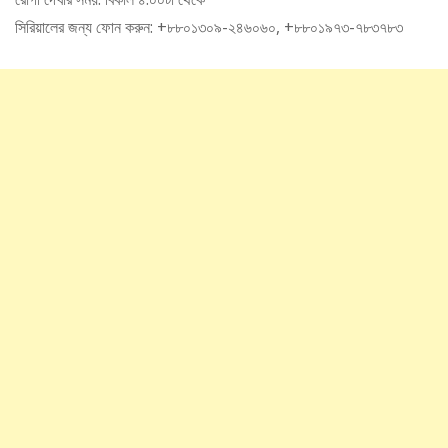
সিরিয়ালের জন্য ফোন করুন: +৮৮০১৩০৯-২৪৬০৬০, +৮৮০১৯৭৩-৭৮৩৭৮৩