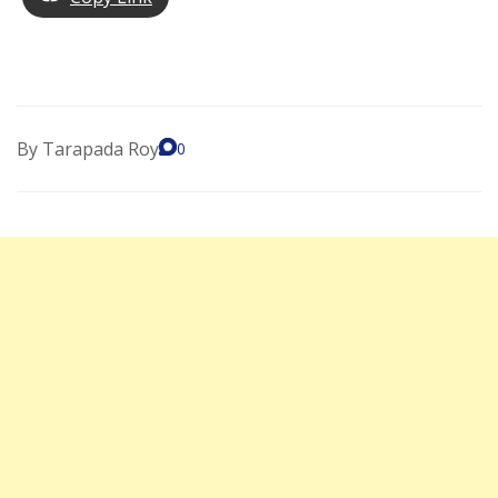
By
Tarapada Roy
0