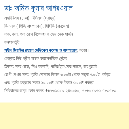
ডাঃ অমিত কুমার আগরওয়াল
এমবিবিএস (ঢাকা), বিসিএস (স্বাস্থ্য)
ডিএলও ( পিজি হাসপাতাল), সিসিডি (বারডেম)
নাক, কান, গলা রোগ বিশেষজ্ঞ ও হেড নেক সার্জন
কনসালটেন্ট
শহীদ জিয়াউর রহমান মেডিকেল কলেজ ও হাসপাতাল
, বগুড়া।
চেম্বার: নিউ গ্রীন লাইফ ডায়াগনস্টিক সেন্টার
ঠিকানা: সদর রোড, সিও কলোনি, পানির ট্যাংকের সামনে, জয়পুরহাট
রোগী দেখার সময়: প্রতি সোমবার বিকাল ৩.০০টা থেকে সন্ধ্যা ৭.০০টা পর্যন্ত
এবং প্রতি শুক্রবার সকাল ১০.০০টা থেকে বিকাল ৩.০০টা পর্যন্ত
সিরিয়ালের জন্য ফোন করুন: +৮৮০১৩০৯-২৪৬০৬০, +৮৮০১৯৭৩-৭৮৩৭৮৩