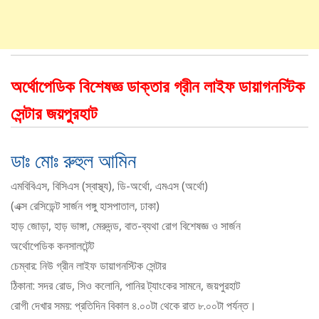
অর্থোপেডিক বিশেষজ্ঞ ডাক্তার গ্রীন লাইফ ডায়াগনস্টিক
সেন্টার জয়পুরহাট
ডাঃ মোঃ রুহুল আমিন
এমবিবিএস, বিসিএস (স্বাস্থ্য), ডি-অর্থো, এমএস (অর্থো)
(এক্স রেসিডেন্ট সার্জন পঙ্গু হাসপাতাল, ঢাকা)
হাড় জোড়া, হাড় ভাঙ্গা, মেরুদন্ড, বাত-ব্যথা রোগ বিশেষজ্ঞ ও সার্জন
অর্থোপেডিক কনসালটেন্ট
চেম্বার: নিউ গ্রীন লাইফ ডায়াগনস্টিক সেন্টার
ঠিকানা: সদর রোড, সিও কলোনি, পানির ট্যাংকের সামনে, জয়পুরহাট
রোগী দেখার সময়: প্রতিদিন বিকাল ৪.০০টা থেকে রাত ৮.০০টা পর্যন্ত।