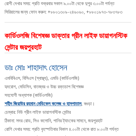
রোগী দেখার সময়: প্রতি শুক্রবার সকাল ৯.০০টা থেকে দুপুর ৩.০০টা পর্যন্ত
সিরিয়ালের জন্য ফোন করুন: +৮৮০১৩০৯-২৪৬০৬০, +৮৮০১৯৭৩-৭৮৩৭৮৩
কার্ডিওলজি বিশেষজ্ঞ ডাক্তার গ্রীন লাইফ ডায়াগনস্টিক
সেন্টার জয়পুরহাট
ডাঃ মোঃ শাহাদাৎ হোসেন
এমবিবিএস, বিসিএস (স্বাস্থ্য), এমডি (কার্ডিওলজি)
হৃদরোগ, মেডিসিন, বাতজ্বর ও উচ্চ রক্তচাপ বিশেষজ্ঞ
সহযোগী অধ্যাপক (কার্ডিওলজি)
শহীদ জিয়াউর রহমান মেডিকেল কলেজ ও হাসপাতাল
, বগুড়া।
চেম্বার: নিউ গ্রীন লাইফ ডায়াগনস্টিক সেন্টার
ঠিকানা: সদর রোড, সিও কলোনি, পানির ট্যাংকের সামনে, জয়পুরহাট
রোগি দেখার সময়: প্রতি বৃহস্পতিবার বিকাল ৪.০০টা থেকে রাত ৮.০০টা পর্যন্ত