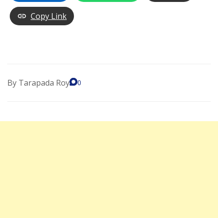
Copy Link
By
Tarapada Roy
0