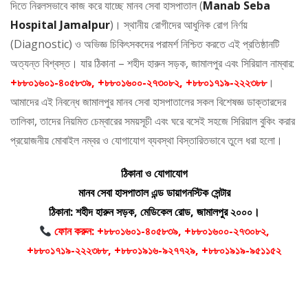
দিতে নিরলসভাবে কাজ করে যাচ্ছে মানব সেবা হাসপাতাল (
Manab Seba
Hospital Jamalpur
)। স্থানীয় রোগীদের আধুনিক রোগ নির্ণয়
(Diagnostic) ও অভিজ্ঞ চিকিৎসকদের পরামর্শ নিশ্চিত করতে এই প্রতিষ্ঠানটি
অত্যন্ত বিশ্বস্ত। যার ঠিকানা – শহীদ হারুন সড়ক, জামালপুর এবং সিরিয়াল নাম্বার:
+৮৮০১৬০১-৪০৫৮৩৯, +৮৮০১৬০০-২৭৩০৮২, +৮৮০১৭১৯-২২২৩৮৮
।
আমাদের এই নিবন্ধে জামালপুর মানব সেবা হাসপাতালের সকল বিশেষজ্ঞ ডাক্তারদের
তালিকা, তাদের নিয়মিত চেম্বারের সময়সূচী এবং ঘরে বসেই সহজে সিরিয়াল বুকিং করার
প্রয়োজনীয় মোবাইল নম্বর ও যোগাযোগ ব্যবস্থা বিস্তারিতভাবে তুলে ধরা হলো।
ঠিকানা ও যোগাযোগ
মানব সেবা হাসপাতাল এন্ড ডায়াগনস্টিক সেন্টার
ঠিকানা: শহীদ হারুন সড়ক, মেডিকেল রোড, জামালপুর ২০০০।
ফোন করুন: +৮৮০১৬০১-৪০৫৮৩৯, +৮৮০১৬০০-২৭৩০৮২,
+৮৮০১৭১৯-২২২৩৮৮, +৮৮০১৯১৬-৯২৭৭২৯, +৮৮০১৯১৯-৯৫১১৫২