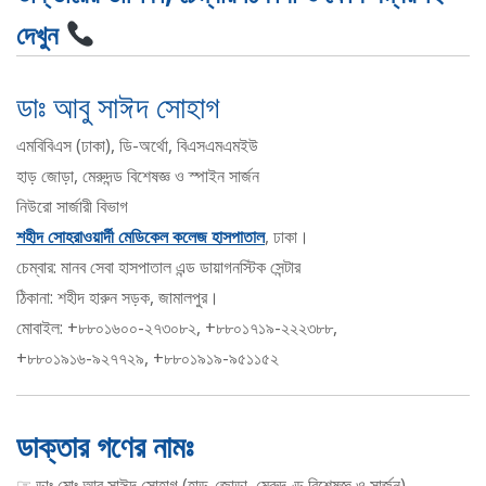
দেখুন
ডাঃ আবু সাঈদ সোহাগ
এমবিবিএস (ঢাকা), ডি-অর্থো, বিএসএমএমইউ
হাড় জোড়া, মেরুদন্ড বিশেষজ্ঞ ও স্পাইন সার্জন
নিউরো সার্জারী বিভাগ
শহীদ সোহরাওয়ার্দী মেডিকেল কলেজ হাসপাতাল
, ঢাকা।
চেম্বার: মানব সেবা হাসপাতাল এন্ড ডায়াগনস্টিক সেন্টার
ঠিকানা: শহীদ হারুন সড়ক, জামালপুর।
মোবাইল: +৮৮০১৬০০-২৭৩০৮২, +৮৮০১৭১৯-২২২৩৮৮,
+৮৮০১৯১৬-৯২৭৭২৯, +৮৮০১৯১৯-৯৫১১৫২
ডাক্তার গণের নামঃ
☞ ডাঃ মোঃ আবু সাঈদ সোহাগ (হাড়-জোড়া, মেরুদণ্ড বিশেষজ্ঞ ও সার্জন)