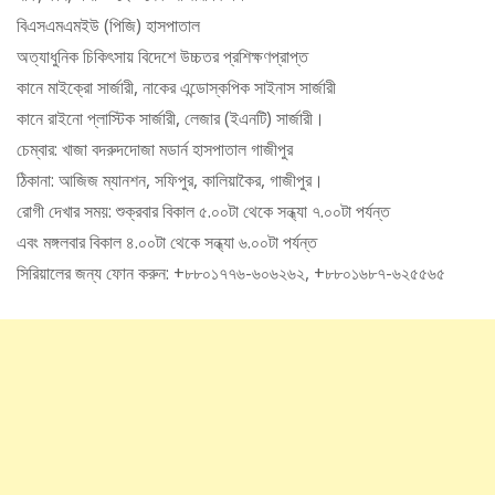
বিএসএমএমইউ (পিজি) হাসপাতাল
অত্যাধুনিক চিকিৎসায় বিদেশে উচ্চতর প্রশিক্ষণপ্রাপ্ত
কানে মাইক্রো সার্জারী, নাকের এন্ডোস্কপিক সাইনাস সার্জারী
কানে রাইনো প্লাস্টিক সার্জারী, লেজার (ইএনটি) সার্জারী।
চেম্বার: খাজা বদরুদদোজা মডার্ন হাসপাতাল গাজীপুর
ঠিকানা: আজিজ ম্যানশন, সফিপুর, কালিয়াকৈর, গাজীপুর।
রোগী দেখার সময়: শুক্রবার বিকাল ৫.০০টা থেকে সন্ধ্যা ৭.০০টা পর্যন্ত
এবং মঙ্গলবার বিকাল ৪.০০টা থেকে সন্ধ্যা ৬.০০টা পর্যন্ত
সিরিয়ালের জন্য ফোন করুন: +৮৮০১৭৭৬-৬০৬২৬২, +৮৮০১৬৮৭-৬২৫৫৬৫