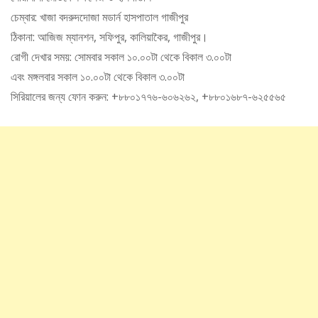
চেম্বার: খাজা বদরুদদোজা মডার্ন হাসপাতাল গাজীপুর
ঠিকানা: আজিজ ম্যানশন, সফিপুর, কালিয়াকৈর, গাজীপুর।
রোগী দেখার সময়: সোমবার সকাল ১০.০০টা থেকে বিকাল ৩.০০টা
এবং মঙ্গলবার সকাল ১০.০০টা থেকে বিকাল ৩.০০টা
সিরিয়ালের জন্য ফোন করুন: +৮৮০১৭৭৬-৬০৬২৬২, +৮৮০১৬৮৭-৬২৫৫৬৫