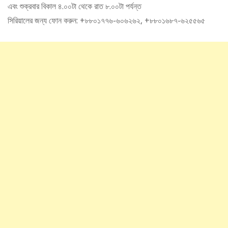
এবং শুক্রবার বিকাল ৪.০০টা থেকে রাত ৮.০০টা পর্যন্ত
সিরিয়ালের জন্য ফোন করুন: +৮৮০১৭৭৬-৬০৬২৬২, +৮৮০১৬৮৭-৬২৫৫৬৫