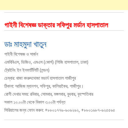
গাইনী বিশেষজ্ঞ ডাক্তার সফিপুর মর্ডান হাসপাতাল
ডাঃ মাহমুদা খাতুন
গাইনী বিশেষজ্ঞ ও সার্জন
এমবিবিএস, ডিজিও, এমএস (কোর্স) (পিজি হাসপাতাল, ঢাকা)
ট্রেইনিং ইন ইনফার্টিলিটি (লন্ডন)
চেম্বার: খাজা বদরুদদোজা মডার্ন হাসপাতাল গাজীপুর
ঠিকানা: আজিজ ম্যানশন, সফিপুর, কালিয়াকৈর, গাজীপুর।
রোগী দেখার সময়: রবিবার, সোমবার, মঙ্গলবার, বুধবার, বৃহস্পতিবার
সকাল ১০.০০টা থেকে বিকাল ৩.০০টা পর্যন্ত
সিরিয়ালের জন্য ফোন করুন: +৮৮০১৭৭৬-৬০৬২৬২, +৮৮০১৬৮৭-৬২৫৫৬৫