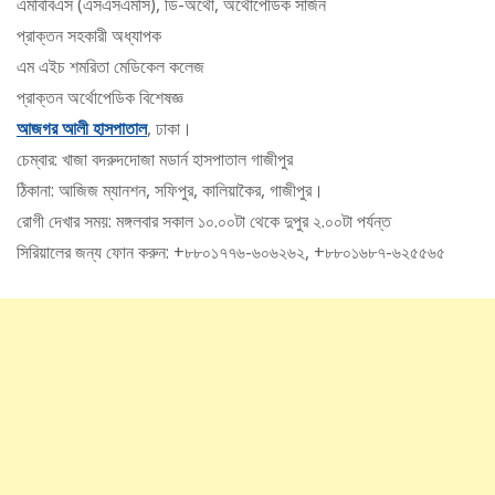
এমবিবিএস (এসএসএমসি), ডি-অর্থো, অর্থোপেডিক সার্জন
প্রাক্তন সহকারী অধ্যাপক
এম এইচ শমরিতা মেডিকেল কলেজ
প্রাক্তন অর্থোপেডিক বিশেষজ্ঞ
আজগর আলী হাসপাতাল
, ঢাকা।
চেম্বার: খাজা বদরুদদোজা মডার্ন হাসপাতাল গাজীপুর
ঠিকানা: আজিজ ম্যানশন, সফিপুর, কালিয়াকৈর, গাজীপুর।
রোগী দেখার সময়: মঙ্গলবার সকাল ১০.০০টা থেকে দুপুর ২.০০টা পর্যন্ত
সিরিয়ালের জন্য ফোন করুন: +৮৮০১৭৭৬-৬০৬২৬২, +৮৮০১৬৮৭-৬২৫৫৬৫